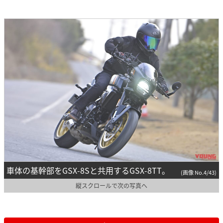
車体の基幹部をGSX-8Sと共用するGSX-8TT。
(画像 No.4/43)
縦スクロールで次の写真へ