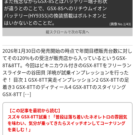
また残念ながらGSX-8Sとはバッテリー端子形状
が違うとのことで、GSX-8Sへのリチウムイオン
バッテリー(HY93SS)の換装搭載はボルトオンと
はいかないとのことだ。
(画像 No.1/43)
縦スクロールで次の写真へ
2026年1月30日の発売開始の時点で年間目標販売台数に対し
てその120%もの受注が販売店から入っているというGSX-
8T&8TT。今回はビキニカウル付きのGSX-8TTをフリーラン
スライターの谷田貝 洋暁が試乗インプレッションを行った
ぞ！ 目次 1 GSX-8TT実走インプレッション2 GSX-8TTの足
着き3 GSX-8TTのディティール4 GSX-8TTのスタイリング
GSX-8TT […]
【この記事を最初から読む】
スズキ GSX-8TT試乗！「普段は落ち着いたネオレトロの雰囲気
を味わい、気分が乗ってきたらスイッチオンしてコーナリング
を楽しむ！」