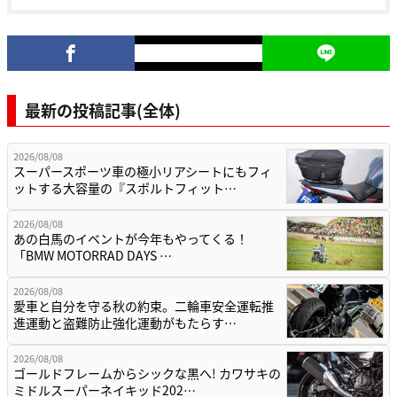
最新の投稿記事(全体)
2026/08/08
スーパースポーツ車の極小リアシートにもフィ
ットする大容量の『スポルトフィット…
2026/08/08
あの白馬のイベントが今年もやってくる！
「BMW MOTORRAD DAYS …
2026/08/08
愛車と自分を守る秋の約束。二輪車安全運転推
進運動と盗難防止強化運動がもたらす…
2026/08/08
ゴールドフレームからシックな黒へ! カワサキの
ミドルスーパーネイキッド202…