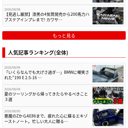
2026/08/08
【見逃し厳禁】漆黒の4気筒発売から200馬力ハ
ブステアインプレまで! カワサ…
もっと見る
人気記事ランキング(全体)
2026/08/06
「いくらなんでも大げさ過ぎ…」BMWに嘲笑さ
れた“190 E 2.5-16 …
2026/08/04
夏のツーリングから帰ってきたらやるべきこと
３選
2026/08/05
悪魔のZからAE86まで、疲れた心に蘇るエキゾ
ーストノート。忙しい大人に贈る…