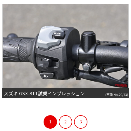
スズキ GSX-8TT試乗インプレッション
(画像 No.20/43)
1
2
3