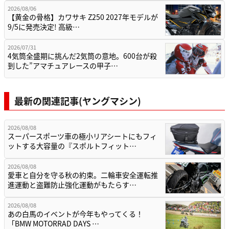
2026/08/06
【黄金の骨格】カワサキ Z250 2027年モデルが
9/5に発売決定! 高級…
2026/07/31
4気筒全盛期に挑んだ2気筒の意地。600台が殺
到した”アマチュアレースの甲子…
最新の関連記事(ヤングマシン)
2026/08/08
スーパースポーツ車の極小リアシートにもフィ
ットする大容量の『スポルトフィット…
2026/08/08
愛車と自分を守る秋の約束。二輪車安全運転推
進運動と盗難防止強化運動がもたらす…
2026/08/08
あの白馬のイベントが今年もやってくる！
「BMW MOTORRAD DAYS …