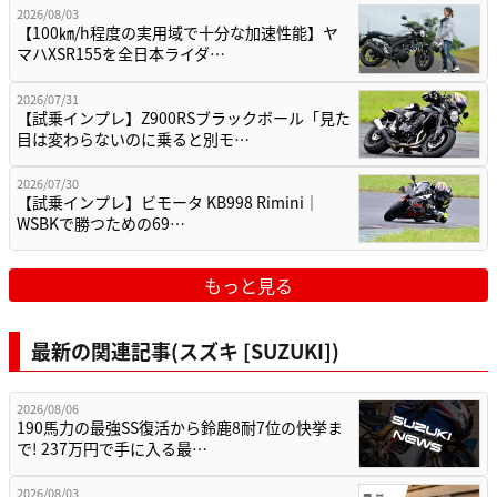
2026/08/03
【100㎞/h程度の実用域で十分な加速性能】ヤ
マハXSR155を全日本ライダ…
2026/07/31
【試乗インプレ】Z900RSブラックボール「見た
目は変わらないのに乗ると別モ…
2026/07/30
【試乗インプレ】ビモータ KB998 Rimini｜
WSBKで勝つための69…
もっと見る
最新の関連記事(スズキ [SUZUKI])
2026/08/06
190馬力の最強SS復活から鈴鹿8耐7位の快挙ま
で! 237万円で手に入る最…
2026/08/03