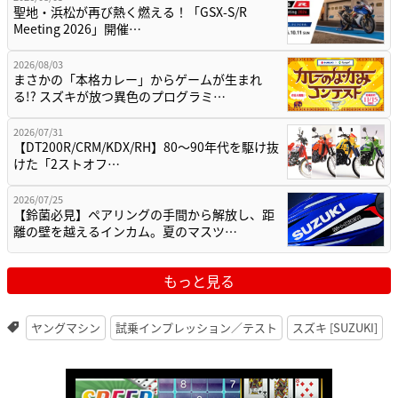
聖地・浜松が再び熱く燃える！「GSX-S/R
Meeting 2026」開催…
2026/08/03
まさかの「本格カレー」からゲームが生まれ
る!? スズキが放つ異色のプログラミ…
2026/07/31
【DT200R/CRM/KDX/RH】80〜90年代を駆け抜
けた「2ストオフ…
2026/07/25
【鈴菌必見】ペアリングの手間から解放し、距
離の壁を越えるインカム。夏のマスツ…
もっと見る
ヤングマシン
試乗インプレッション／テスト
スズキ [SUZUKI]