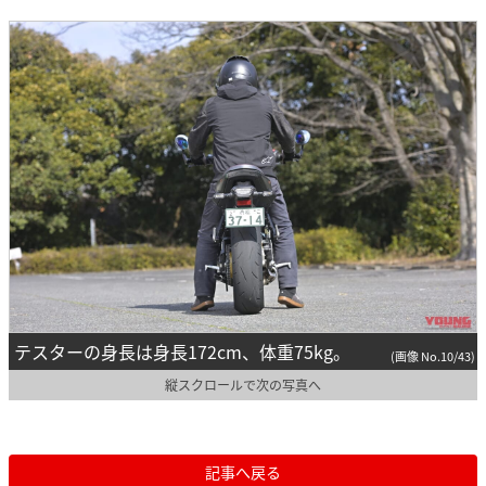
テスターの身長は身長172cm、体重75kg。
(画像 No.10/43)
縦スクロールで次の写真へ
記事へ戻る