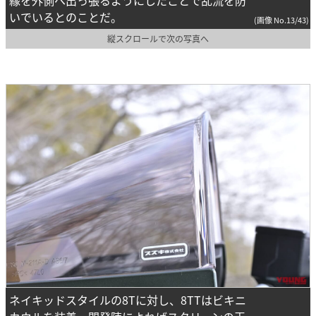
縁を外側へ出っ張るようにしたことで乱流を防
いでいるとのことだ。
(画像 No.13/43)
縦スクロールで次の写真へ
ネイキッドスタイルの8Tに対し、8TTはビキニ