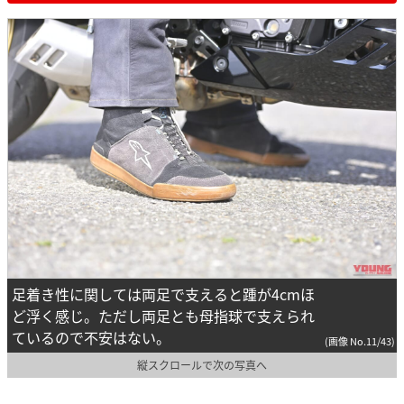
足着き性に関しては両足で支えると踵が4cmほ
ど浮く感じ。ただし両足とも母指球で支えられ
ているので不安はない。
(画像 No.11/43)
縦スクロールで次の写真へ