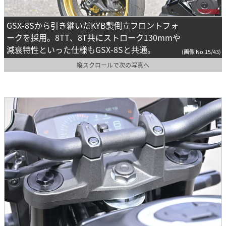
GSX-8Sから引き継いだKYB製倒立フロントフォ
ークを採用。8TT、8T共にストローク130mmや
減衰特性といった仕様もGSX-8Sと共通。
(画像 No.15/43)
縦スクロールで次の写真へ