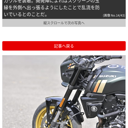
カウルを装着。開発陣によればスクリーンの玉
縁を外側へ出っ張るようにしたことで乱流を防
いでいるとのことだ。
(画像 No.14/43)
縦スクロールで次の写真へ
記事へ戻る