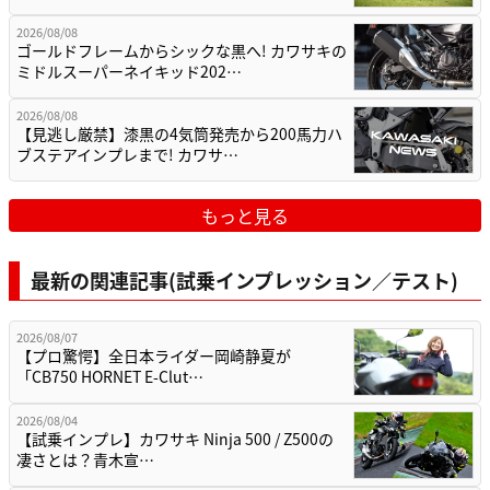
2026/08/08
ゴールドフレームからシックな黒へ! カワサキの
ミドルスーパーネイキッド202…
2026/08/08
【見逃し厳禁】漆黒の4気筒発売から200馬力ハ
ブステアインプレまで! カワサ…
もっと見る
最新の関連記事(試乗インプレッション／テスト)
2026/08/07
【プロ驚愕】全日本ライダー岡崎静夏が
「CB750 HORNET E-Clut…
2026/08/04
【試乗インプレ】カワサキ Ninja 500 / Z500の
凄さとは？青木宣…