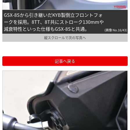
GSX-8Sから引き継いだKYB製倒立フロントフォ
ークを採用。8TT、8T共にストローク130mmや
減衰特性といった仕様もGSX-8Sと共通。
(画像 No.16/43)
縦スクロールで次の写真へ
記事へ戻る