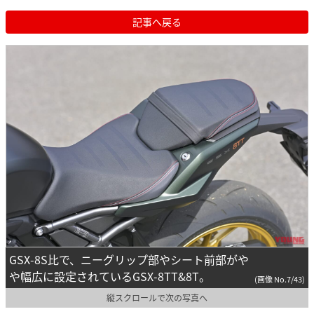
記事へ戻る
GSX-8S比で、ニーグリップ部やシート前部がや
や幅広に設定されているGSX-8TT&8T。
(画像 No.7/43)
縦スクロールで次の写真へ