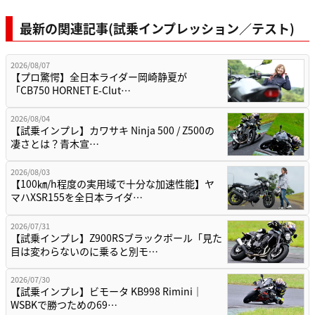
最新の関連記事(試乗インプレッション／テスト)
2026/08/07
【プロ驚愕】全日本ライダー岡崎静夏が
「CB750 HORNET E-Clut…
2026/08/04
【試乗インプレ】カワサキ Ninja 500 / Z500の
凄さとは？青木宣…
2026/08/03
【100㎞/h程度の実用域で十分な加速性能】ヤ
マハXSR155を全日本ライダ…
2026/07/31
【試乗インプレ】Z900RSブラックボール「見た
目は変わらないのに乗ると別モ…
2026/07/30
【試乗インプレ】ビモータ KB998 Rimini｜
WSBKで勝つための69…