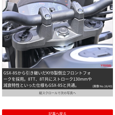
GSX-8Sから引き継いだKYB製倒立フロントフォ
ークを採用。8TT、8T共にストローク130mmや
減衰特性といった仕様もGSX-8Sと共通。
(画像 No.16/43)
縦スクロールで次の写真へ
記事へ戻る