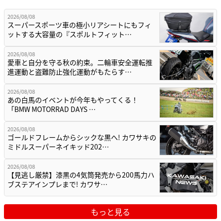
2026/08/08
スーパースポーツ車の極小リアシートにもフィ
ットする大容量の『スポルトフィット…
2026/08/08
愛車と自分を守る秋の約束。二輪車安全運転推
進運動と盗難防止強化運動がもたらす…
2026/08/08
あの白馬のイベントが今年もやってくる！
「BMW MOTORRAD DAYS …
2026/08/08
ゴールドフレームからシックな黒へ! カワサキの
ミドルスーパーネイキッド202…
2026/08/08
【見逃し厳禁】漆黒の4気筒発売から200馬力ハ
ブステアインプレまで! カワサ…
もっと見る