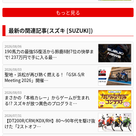
もっと見る
最新の関連記事(スズキ [SUZUKI])
2026/08/06
190馬力の最強SS復活から鈴鹿8耐7位の快挙ま
で! 237万円で手に入る最…
2026/08/03
聖地・浜松が再び熱く燃える！「GSX-S/R
Meeting 2026」開催…
2026/08/03
まさかの「本格カレー」からゲームが生まれ
る!? スズキが放つ異色のプログラミ…
2026/07/31
【DT200R/CRM/KDX/RH】80〜90年代を駆け抜
けた「2ストオフ…