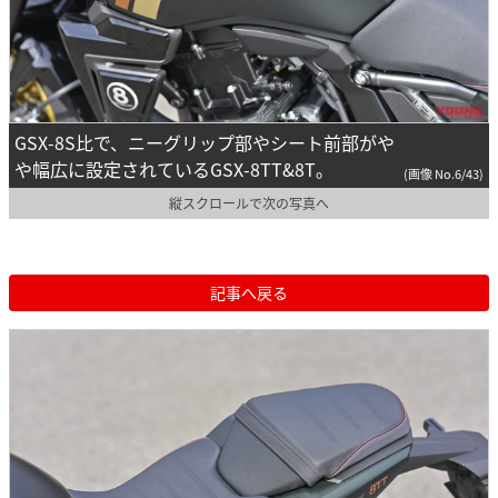
GSX-8S比で、ニーグリップ部やシート前部がや
や幅広に設定されているGSX-8TT&8T。
(画像 No.6/43)
縦スクロールで次の写真へ
記事へ戻る