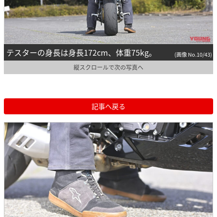
テスターの身長は身長172cm、体重75kg。
(画像 No.10/43)
縦スクロールで次の写真へ
記事へ戻る