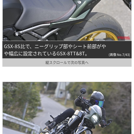
GSX-8S比で、ニーグリップ部やシート前部がや
や幅広に設定されているGSX-8TT&8T。
(画像 No.7/43)
縦スクロールで次の写真へ