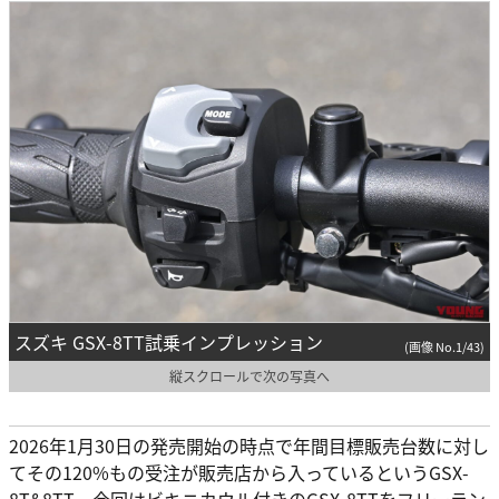
スズキ GSX-8TT試乗インプレッション
(画像 No.1/43)
縦スクロールで次の写真へ
2026年1月30日の発売開始の時点で年間目標販売台数に対し
てその120%もの受注が販売店から入っているというGSX-
8T&8TT。今回はビキニカウル付きのGSX-8TTをフリーラン