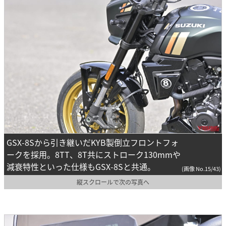
GSX-8Sから引き継いだKYB製倒立フロントフォ
ークを採用。8TT、8T共にストローク130mmや
減衰特性といった仕様もGSX-8Sと共通。
(画像 No.15/43)
縦スクロールで次の写真へ