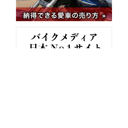
HOME
バイク／オートバイ［新車］
スズキ GSX-8TT試乗