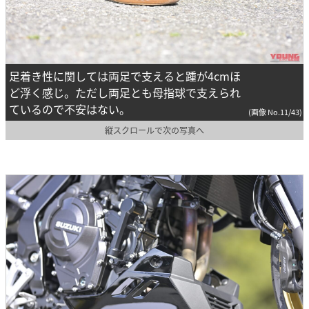
足着き性に関しては両足で支えると踵が4cmほ
ど浮く感じ。ただし両足とも母指球で支えられ
ているので不安はない。
(画像 No.11/43)
縦スクロールで次の写真へ