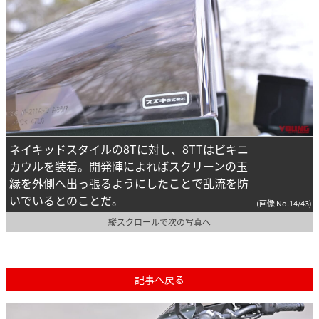
ネイキッドスタイルの8Tに対し、8TTはビキニ
カウルを装着。開発陣によればスクリーンの玉
縁を外側へ出っ張るようにしたことで乱流を防
いでいるとのことだ。
(画像 No.14/43)
縦スクロールで次の写真へ
記事へ戻る