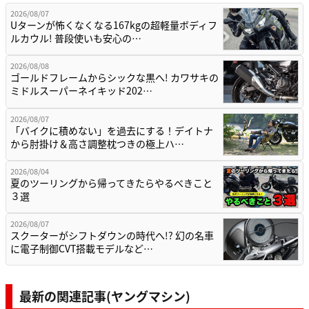
2026/08/07
Uターンが怖くなくなる167kgの超軽量ボディフ
ルカウル! 普段使いも安心の…
2026/08/08
ゴールドフレームからシックな黒へ! カワサキの
ミドルスーパーネイキッド202…
2026/08/07
「バイクに積めない」を過去にする！デイトナ
から肘掛け＆高さ調整枕つきの極上ハ…
2026/08/04
夏のツーリングから帰ってきたらやるべきこと
３選
2026/08/07
スクーターがシフトダウンの時代へ!? 幻の名車
に電子制御CVT搭載モデルなど…
最新の関連記事(ヤングマシン)