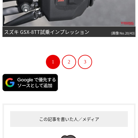
スズキ GSX-8TT試乗インプレッション
(画像 No.20/43)
1
2
3
この記事を書いた人／メディア