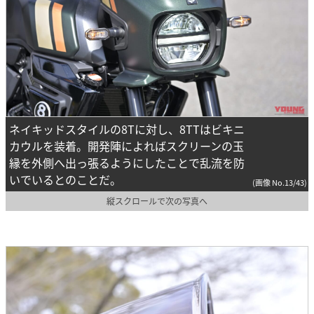
ネイキッドスタイルの8Tに対し、8TTはビキニ
カウルを装着。開発陣によればスクリーンの玉
縁を外側へ出っ張るようにしたことで乱流を防
いでいるとのことだ。
(画像 No.13/43)
縦スクロールで次の写真へ