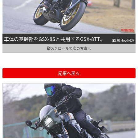
車体の基幹部をGSX-8Sと共用するGSX-8TT。
(画像 No.4/43)
縦スクロールで次の写真へ
記事へ戻る