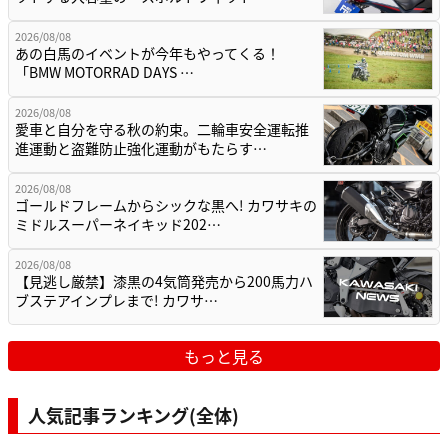
2026/08/08
あの白馬のイベントが今年もやってくる！
「BMW MOTORRAD DAYS …
2026/08/08
愛車と自分を守る秋の約束。二輪車安全運転推
進運動と盗難防止強化運動がもたらす…
2026/08/08
ゴールドフレームからシックな黒へ! カワサキの
ミドルスーパーネイキッド202…
2026/08/08
【見逃し厳禁】漆黒の4気筒発売から200馬力ハ
ブステアインプレまで! カワサ…
もっと見る
人気記事ランキング(全体)