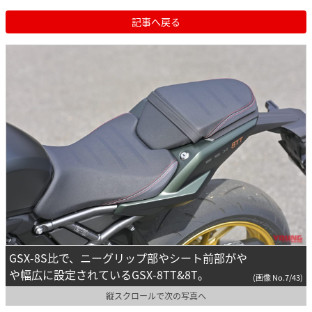
記事へ戻る
GSX-8S比で、ニーグリップ部やシート前部がや
や幅広に設定されているGSX-8TT&8T。
(画像 No.7/43)
縦スクロールで次の写真へ