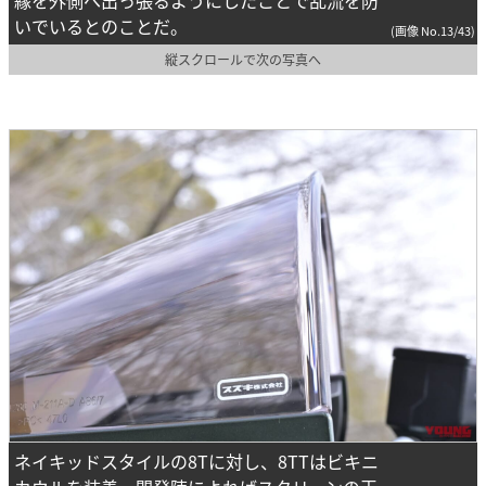
縁を外側へ出っ張るようにしたことで乱流を防
いでいるとのことだ。
(画像 No.13/43)
縦スクロールで次の写真へ
ネイキッドスタイルの8Tに対し、8TTはビキニ