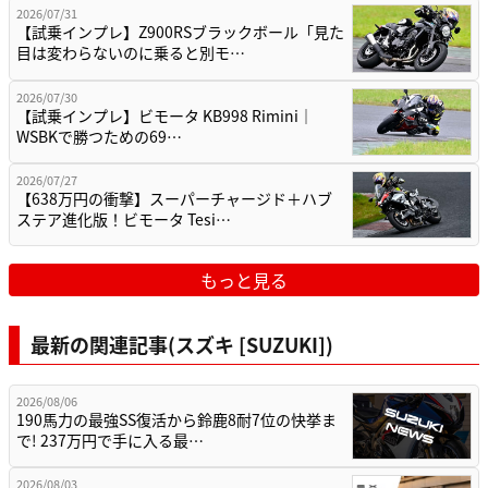
2026/07/31
【試乗インプレ】Z900RSブラックボール「見た
目は変わらないのに乗ると別モ…
2026/07/30
【試乗インプレ】ビモータ KB998 Rimini｜
WSBKで勝つための69…
2026/07/27
【638万円の衝撃】スーパーチャージド＋ハブ
ステア進化版！ビモータ Tesi…
もっと見る
最新の関連記事(スズキ [SUZUKI])
2026/08/06
190馬力の最強SS復活から鈴鹿8耐7位の快挙ま
で! 237万円で手に入る最…
2026/08/03