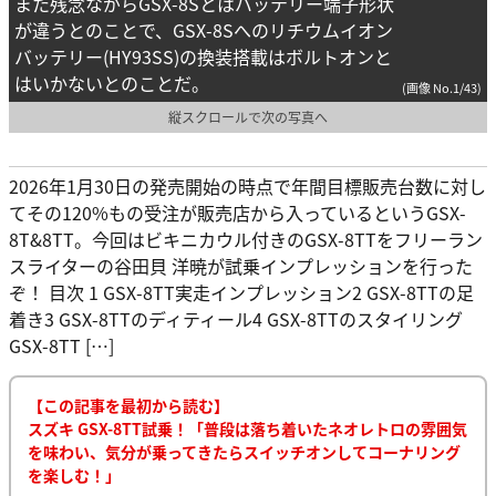
また残念ながらGSX-8Sとはバッテリー端子形状
が違うとのことで、GSX-8Sへのリチウムイオン
バッテリー(HY93SS)の換装搭載はボルトオンと
はいかないとのことだ。
(画像 No.1/43)
縦スクロールで次の写真へ
2026年1月30日の発売開始の時点で年間目標販売台数に対し
てその120%もの受注が販売店から入っているというGSX-
8T&8TT。今回はビキニカウル付きのGSX-8TTをフリーラン
スライターの谷田貝 洋暁が試乗インプレッションを行った
ぞ！ 目次 1 GSX-8TT実走インプレッション2 GSX-8TTの足
着き3 GSX-8TTのディティール4 GSX-8TTのスタイリング
GSX-8TT […]
【この記事を最初から読む】
スズキ GSX-8TT試乗！「普段は落ち着いたネオレトロの雰囲気
を味わい、気分が乗ってきたらスイッチオンしてコーナリング
を楽しむ！」