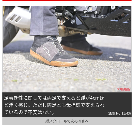
足着き性に関しては両足で支えると踵が4cmほ
ど浮く感じ。ただし両足とも母指球で支えられ
ているので不安はない。
(画像 No.11/43)
縦スクロールで次の写真へ