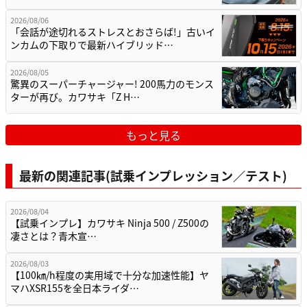
2026/08/06
「会話が途切れるストレスとおさらば!」古いイ
ンカムの下取りで最新ハイブリッド…
2026/08/05
驚異のスーパーチャージャー! 200馬力のモンス
ターが再び。カワサキ「Z H…
もっと見る
最新の関連記事(試乗インプレッション／テスト)
2026/08/04
【試乗インプレ】カワサキ Ninja 500 / Z500の
凄さとは？青木宣…
2026/08/03
【100㎞/h程度の実用域で十分な加速性能】ヤ
マハXSR155を全日本ライダ…