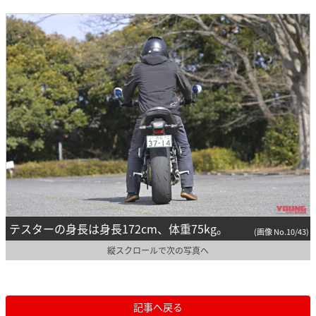
テスターの身長は身長172cm、体重75kg。
(画像 No.10/43)
縦スクロールで次の写真へ
記事へ戻る