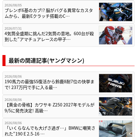
2026/08/05
ブレンボ6基のカブ!? 脳がバグる異常なカスタ
ムから、最新Eクラッチ搭載のC…
2026/07/31
4気筒全盛期に挑んだ2気筒の意地。600台が殺
到した”アマチュアレースの甲子…
最新の関連記事(ヤングマシン)
2026/08/06
190馬力の最強SS復活から鈴鹿8耐7位の快挙ま
で! 237万円で手に入る最…
2026/08/06
【黄金の骨格】カワサキ Z250 2027年モデルが
9/5に発売決定! 高級…
2026/08/06
「いくらなんでも大げさ過ぎ…」BMWに嘲笑さ
れた“190 E 2.5-16 …