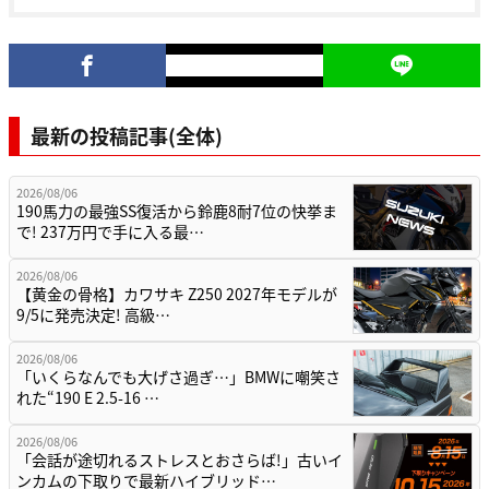
最新の投稿記事(全体)
2026/08/06
190馬力の最強SS復活から鈴鹿8耐7位の快挙ま
で! 237万円で手に入る最…
2026/08/06
【黄金の骨格】カワサキ Z250 2027年モデルが
9/5に発売決定! 高級…
2026/08/06
「いくらなんでも大げさ過ぎ…」BMWに嘲笑さ
れた“190 E 2.5-16 …
2026/08/06
「会話が途切れるストレスとおさらば!」古いイ
ンカムの下取りで最新ハイブリッド…