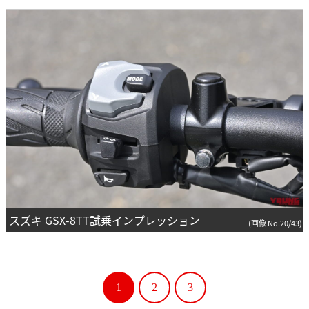
スズキ GSX-8TT試乗インプレッション
(画像 No.20/43)
1
2
3