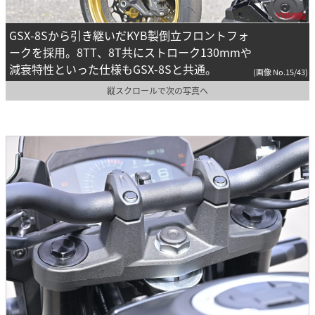
GSX-8Sから引き継いだKYB製倒立フロントフォ
ークを採用。8TT、8T共にストローク130mmや
減衰特性といった仕様もGSX-8Sと共通。
(画像 No.15/43)
縦スクロールで次の写真へ