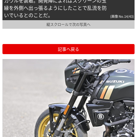
カウルを装着。開発陣によればスクリーンの玉
縁を外側へ出っ張るようにしたことで乱流を防
いでいるとのことだ。
(画像 No.14/43)
縦スクロールで次の写真へ
記事へ戻る