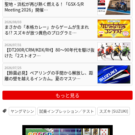
聖地・浜松が再び熱く燃える！「GSX-S/R
Meeting 2026」開催…
2026/08/03
まさかの「本格カレー」からゲームが生まれ
る!? スズキが放つ異色のプログラミ…
2026/07/31
【DT200R/CRM/KDX/RH】80〜90年代を駆け抜
けた「2ストオフ…
2026/07/25
【鈴菌必見】ペアリングの手間から解放し、距
離の壁を越えるインカム。夏のマスツ…
もっと見る
ヤングマシン
試乗インプレッション／テスト
スズキ [SUZUKI]