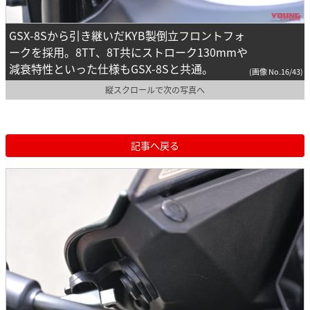
GSX-8Sから引き継いだKYB製倒立フロントフォ
ークを採用。8TT、8T共にストローク130mmや
減衰特性といった仕様もGSX-8Sと共通。
(画像 No.16/43)
縦スクロールで次の写真へ
記事へ戻る