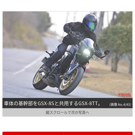
車体の基幹部をGSX-8Sと共用するGSX-8TT。
(画像 No.4/43)
縦スクロールで次の写真へ