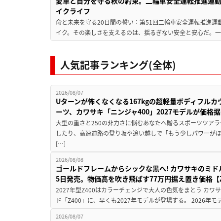
愛車と自分を守る秋の約束。二輪車安全運転推進運
イクライフ
命と未来を守る20日間の誓い：第51回二輪車安全運転推進運
イク。その楽しさを支えるのは、揺るぎない安全と安心だ。一般
人気記事ランキング(全体)
2026/08/07
Uターンが怖くなくなる167kgの超軽量ボディフルカ
ーツ、カワサキ「ニンジャ400」2027モデルが価格据
大型の重さと250の非力さに悩むあなたへ贈るスポーツツアラ
したり、高速道路の登り坂や追い越しで「もう少しパワーが
[…]
2026/08/08
ゴールドフレームからシックな黒へ! カワサキのミド
5日発売。物価高を吹き飛ばす77万円据え置き価格【Z
2027年型Z400はカラーチェンジで大人の色気をまとう カ
ド「Z400」に、早くも2027年モデルが登場する。 2026年
2026/08/07