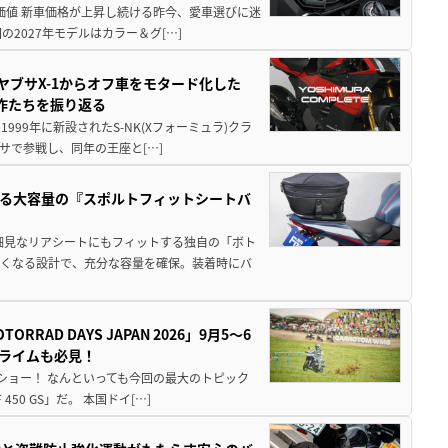
円の価値 新車価格が上昇し続ける昨今、愛車選びに迷
2027年モデルはカラー＆グ[…]
ヤブサX-1からオフ車をモタード化した
欲作たちを振り返る
1999年に新設されたS-NK(Xフォーミュラ)クラ
サで参戦し、同年の王座と[…]
る大容量の『スポルトフィットシートバ
細見なリアシートにもフィットする独自の「ボト
広くなる設計で、充分な容量を確保。装着時にバ
AD DAYS JAPAN 2026」9月5〜6
クライムも必見！
解体ショー！ なんといっても今回の最大のトピック
0 GS」だ。 本国ドイ[…]