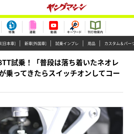
[日本車]
新車[外国車]
試乗インプレ
用品
カスタム＆パー
GSX-8TT試乗！「普段は落ち着いたネオレ
が乗ってきたらスイッチオンしてコー