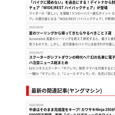
「バイクに積めない」を過去にする！デイトナから
チェア『WIDE/REST ハイバックチェア』が登場
ライダーの「欲しい」を凝縮！5つのハイパー進化ポイント 大ヒ
ア」の進化版となる『WIDE/REST ハイバックチェア』が新
2026/08/04
夏のツーリングから帰ってきたらやるべきこと３選
Screenshot 真夏のツーリングを終えて帰宅すると、暑さ
思うものです。しかし、走行直後のバイクには虫汚れが付着し
2026/08/07
スクーターがシフトダウンの時代へ!? 幻の名車に電
ハ注目ニュース総まとめ
EVビジネススクーター「ギアレヴ」発売 ヤマハを代表するビ
一種EV「ギアレヴ」と「ニュース ギアレヴ」が、先月17日に
最新の関連記事(ヤングマシン)
2026/08/09
中身はそのまま完成度をキープ! カワサキNinja 25
6000円で登場。新色「パールロボティックホワイト