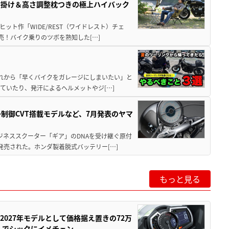
肘掛け＆高さ調整枕つきの極上ハイバック
ット作「WIDE/REST（ワイドレスト）チェ
発売！バイク乗りのツボを熟知した[…]
と疲れから「早くバイクをガレージにしまいたい」と
ていたり、発汗によるヘルメットやジ[…]
子制御CVT搭載モデルなど、7月発表のヤマ
ジネススクーター「ギア」のDNAを受け継ぐ原付
発売された。ホンダ製着脱式バッテリー[…]
もっと見る
0が2027年モデルとして価格据え置きの72万
」でシックにイメチェン