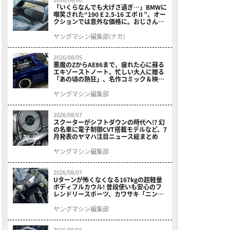
「いくらなんでも大げさ過ぎ…」BMWに
嘲笑された“190 E 2.5-16 エボⅡ”。オー
クションでは意外な価格に。おじさん達
が少年だった頃の憧れのクルマを深堀り
ヤングマシン編集部(ナカ)
2026/08/05
悪魔のZからAE86まで、疲れた心に蘇る
エキゾーストノート。忙しい大人に贈る
「あの頃の熱狂」、名作コミック＆映画
の愛機たちが東京駅地下に期間限定で集
結！
ヤングマシン編集部
2026/08/07
スクーターがシフトダウンの時代へ!? 幻
の名車に電子制御CVT搭載モデルなど、7
月発表のヤマハ注目ニュース総まとめ
ヤングマシン編集部
2026/08/07
Uターンが怖くなくなる167kgの超軽量
ボディフルカウル! 普段使いも安心のフ
レンドリースポーツ、カワサキ「ニンジ
ャ400」2027モデルが価格据え置きで
9/5発売
ヤングマシン編集部
2026/08/06