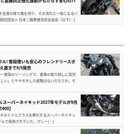
動と盗難防止強化運動がもたらす安心のバ
動 生身の体で風を切り、その流れと一体になるバ
社団法人 日本二輪車普及安全協会（以下[…]
ウル! 普段使いも安心のフレンドリースポ
え置きで9/5発売
ー 普段のツーリングで、愛車の取り回しに苦労
ほしい」とヤキモキした経験はないだろうか。そ
ルスーパーネイキッド2027年モデルが9月
400】
ワサキのミドルクラスを牽引するスーパーネイキッ
モデルで採用されていた、グレー[…]