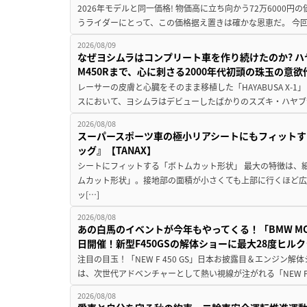
2026年モデルと同一価格! 物価高に立ち向かう72万6000
うライダーにとって、この価格据え置きは確かな恩恵だ。 今回の
2026/08/09
なぜヨシムラはコンプリート車を作り続けたのか? ハ
M450Rまで、心に刺さる2000年代初頭の珠玉の意
レーサーの皮膚と心臓をそのまま移植した「HAYABUSA X-1」 
スにおいて、ヨシムラはデビューしたばかりのスズキ・ハヤブ
2026/08/08
スーパースポーツ車の極小リアシートにもフィットす
ッグ』【TANAX】
シートにフィットする「ボトムカット形状」 最大の特徴は、
ムカット形状」。接地部の面積が小さくても上部に行くほど
ッ[…]
2026/08/08
あの白馬のイベントが今年もやってくる！「BMW MOTORR
日開催！新型F450GSの解体ショーに最大28度ヒル
注目の目玉！「NEW F 450 GS」日本お披露目＆エンジン
は、次世代アドベンチャーとして熱い視線が注がれる「NEW F 45
2026/08/08