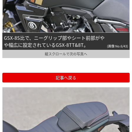
GSX-8S比で、ニーグリップ部やシート前部がや
や幅広に設定されているGSX-8TT&8T。
(画像 No.6/43)
縦スクロールで次の写真へ
記事へ戻る