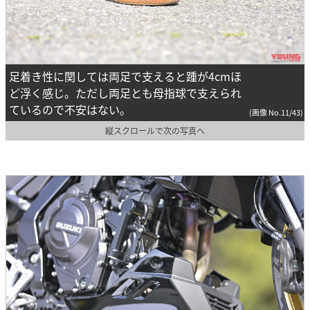
足着き性に関しては両足で支えると踵が4cmほ
ど浮く感じ。ただし両足とも母指球で支えられ
ているので不安はない。
(画像 No.11/43)
縦スクロールで次の写真へ