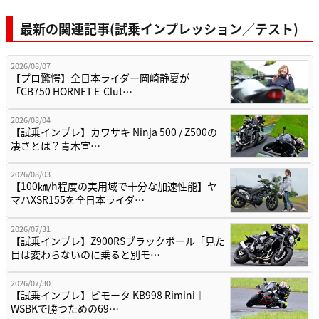
最新の関連記事(試乗インプレッション／テスト)
2026/08/07
【プロ驚愕】全日本ライダー岡崎静夏が
「CB750 HORNET E-Clut…
2026/08/04
【試乗インプレ】カワサキ Ninja 500 / Z500の
凄さとは？青木宣…
2026/08/03
【100㎞/h程度の実用域で十分な加速性能】ヤ
マハXSR155を全日本ライダ…
2026/07/31
【試乗インプレ】Z900RSブラックボール「見た
目は変わらないのに乗ると別モ…
2026/07/30
【試乗インプレ】ビモータ KB998 Rimini｜
WSBKで勝つための69…