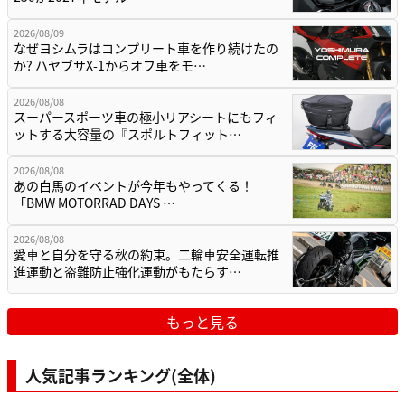
2026/08/09
なぜヨシムラはコンプリート車を作り続けたの
か? ハヤブサX-1からオフ車をモ…
2026/08/08
スーパースポーツ車の極小リアシートにもフィ
ットする大容量の『スポルトフィット…
2026/08/08
あの白馬のイベントが今年もやってくる！
「BMW MOTORRAD DAYS …
2026/08/08
愛車と自分を守る秋の約束。二輪車安全運転推
進運動と盗難防止強化運動がもたらす…
もっと見る
人気記事ランキング(全体)