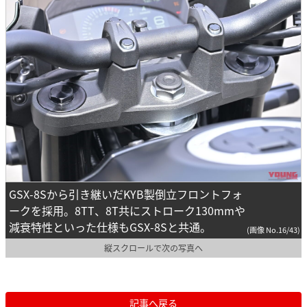
GSX-8Sから引き継いだKYB製倒立フロントフォ
ークを採用。8TT、8T共にストローク130mmや
減衰特性といった仕様もGSX-8Sと共通。
(画像 No.16/43)
縦スクロールで次の写真へ
記事へ戻る