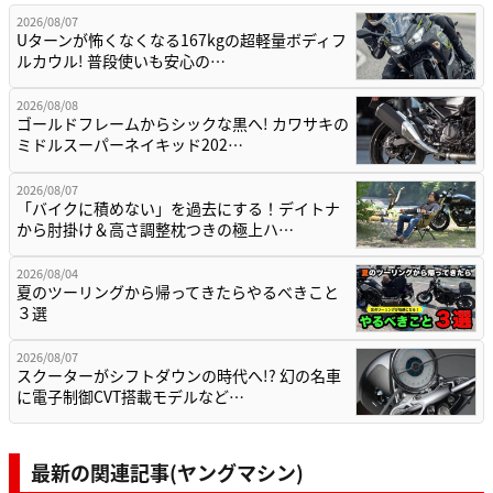
2026/08/07
Uターンが怖くなくなる167kgの超軽量ボディフ
ルカウル! 普段使いも安心の…
2026/08/08
ゴールドフレームからシックな黒へ! カワサキの
ミドルスーパーネイキッド202…
2026/08/07
「バイクに積めない」を過去にする！デイトナ
から肘掛け＆高さ調整枕つきの極上ハ…
2026/08/04
夏のツーリングから帰ってきたらやるべきこと
３選
2026/08/07
スクーターがシフトダウンの時代へ!? 幻の名車
に電子制御CVT搭載モデルなど…
最新の関連記事(ヤングマシン)