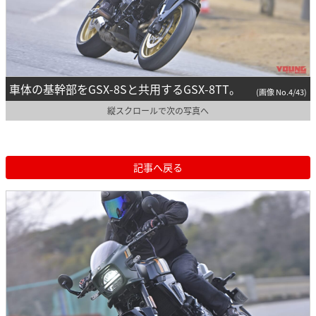
車体の基幹部をGSX-8Sと共用するGSX-8TT。
(画像 No.4/43)
縦スクロールで次の写真へ
記事へ戻る