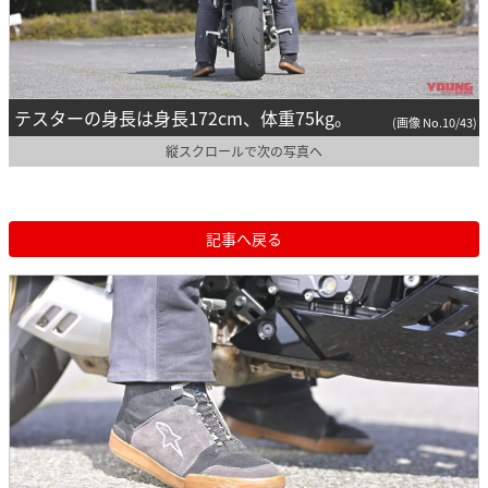
テスターの身長は身長172cm、体重75kg。
(画像 No.10/43)
縦スクロールで次の写真へ
記事へ戻る