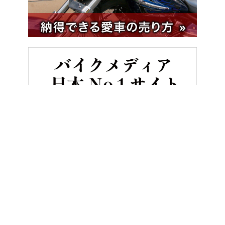
HOME
バイク／オートバイ［新車］
スズキ GSX-8TT試乗