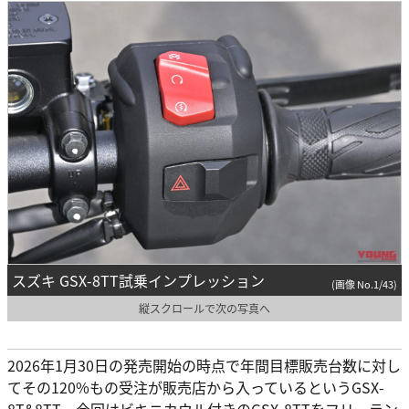
スズキ GSX-8TT試乗インプレッション
(画像 No.1/43)
縦スクロールで次の写真へ
2026年1月30日の発売開始の時点で年間目標販売台数に対し
てその120%もの受注が販売店から入っているというGSX-
8T&8TT。今回はビキニカウル付きのGSX-8TTをフリーラン