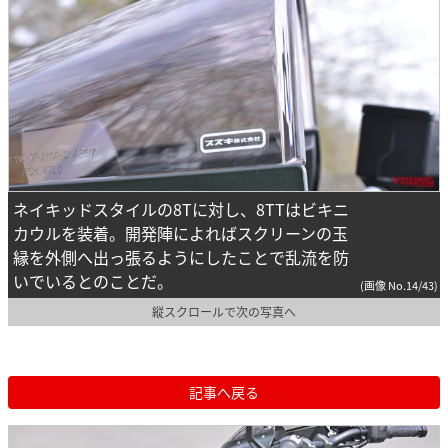
ネイキッドスタイルの8Tに対し、8TTはビキニ
カウルを装着。開発陣によればスクリーンの玉
縁を外側へ出っ張るようにしたことで乱流を防
いでいるとのことだ。
(画像 No.14/43)
縦スクロールで次の写真へ
記事へ戻る