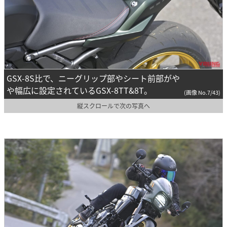
GSX-8S比で、ニーグリップ部やシート前部がや
や幅広に設定されているGSX-8TT&8T。
(画像 No.7/43)
縦スクロールで次の写真へ