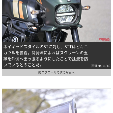
ネイキッドスタイルの8Tに対し、8TTはビキニ
カウルを装着。開発陣によればスクリーンの玉
縁を外側へ出っ張るようにしたことで乱流を防
いでいるとのことだ。
(画像 No.13/43)
縦スクロールで次の写真へ