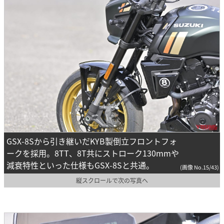
GSX-8Sから引き継いだKYB製倒立フロントフォ
ークを採用。8TT、8T共にストローク130mmや
減衰特性といった仕様もGSX-8Sと共通。
(画像 No.15/43)
縦スクロールで次の写真へ