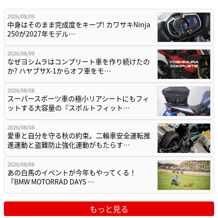
2026/08/09
中身はそのまま完成度をキープ! カワサキNinja
250が2027年モデル…
2026/08/09
なぜヨシムラはコンプリート車を作り続けたの
か? ハヤブサX-1からオフ車をモ…
2026/08/08
スーパースポーツ車の極小リアシートにもフィ
ットする大容量の『スポルトフィット…
2026/08/08
愛車と自分を守る秋の約束。二輪車安全運転推
進運動と盗難防止強化運動がもたらす…
2026/08/08
あの白馬のイベントが今年もやってくる！
「BMW MOTORRAD DAYS …
もっと見る