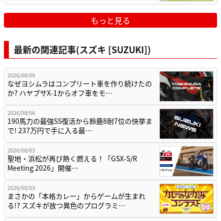
もっと見る
最新の関連記事(スズキ [SUZUKI])
2026/08/09
なぜヨシムラはコンプリート車を作り続けたの
か? ハヤブサX-1からオフ車をモ…
2026/08/06
190馬力の最強SS復活から鈴鹿8耐7位の快挙ま
で! 237万円で手に入る最…
2026/08/03
聖地・浜松が再び熱く燃える！「GSX-S/R
Meeting 2026」開催…
2026/08/03
まさかの「本格カレー」からゲームが生まれ
る!? スズキが放つ異色のプログラミ…