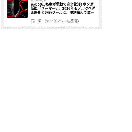
あの50cc名車が電動で完全復活! ホンダ
新型「ズーマーe:」2026年モデルはペダ
ル廃止で超絶クールに。規制緩和で本来
の姿へ【海外】
石川順一(ヤングマシン編集部)