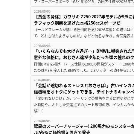
プ・スーパースポーツ「GSX-R1000R」の国内仕様が2026年7
2026/08/06
【黄金の骨格】カワサキ Z250 2027年モデルが9/
ラフィック刷新を遂げた本格250ccスポーツだ
ゴールドフレームが魅せる圧倒的色気! 2026年型との違いは「
て、どれも似たようなものだ」などと侮るなかれ。今回発表されたカ
2026/08/06
「いくらなんでも大げさ過ぎ…」BMWに嘲笑された“190
意外な価格に。おじさん達が少年だった頃の憧れの
打倒BMWを掲げ、レース仕様の190Eの開発がスタート 19
たのはM3を投入したBMWでした。2.3リッターの直4から2.
2026/08/06
「会話が途切れるストレスとおさらば!」古いインカ
信機種をオトクにゲットできる、デイトナのキャン
「途切れない会話」が、ツーリングの景色をさらに鮮やかにす
た瞬間や、ふとした交差点でのルート確認の際、インカムか
験[…]
2026/08/05
驚異のスーパーチャージャー! 200馬力のモンスターが再
ルが9/5に価格据え置きで発売