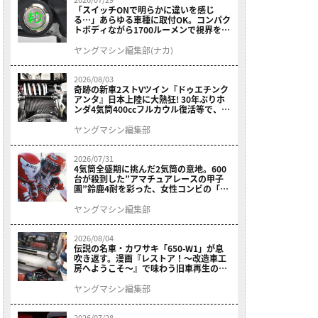
「スイッチONで明らかに違いを感じ
る…」あらゆる車種に取付OK。コンパク
トボディながら1700ルーメンで視界を確
保する［デイトナ・LEDフォグランプユ
ニット プレシャスレイ スモール］
ヤングマシン編集部(ナカ)
2026/08/03
奇跡の新車2ストVツイン『ドゥエチンク
アンタ』日本上陸に大熱狂! 30年ぶりホ
ンダ4気筒400ccフルカウル復活等で、ロ
マン溢れる1ヶ月に【7月ホットなバイク
ニュース振り返り】
ヤングマシン編集部
2026/07/31
4気筒全盛期に挑んだ2気筒の意地。600
台が殺到した”アマチュアレースの甲子
園”鈴鹿4耐を彩った、女性コンビの「ス
ズキGSX400E」が特別展示開始
ヤングマシン編集部
2026/08/04
伝説の名車・カワサキ「650-W1」が息
吹き返す。漫画『レストア！～改造車工
房へようこそ～』で味わう旧車再生のロ
マン
ヤングマシン編集部
2026/07/28