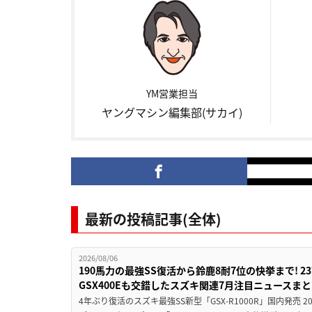
YM営業担当
ヤングマシン編集部(サカイ)
最新の投稿記事(全体)
2026/08/06
190馬力の最強SS復活から鈴鹿8耐7位の快挙まで! 
GSX400Eも交錯したスズキ関連7月注目ニュースま
4年ぶり復活のスズキ最強SS新型「GSX-R1000R」国内発売