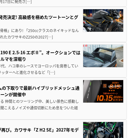
月17日に発売さ[…]
5に発売決定! 高級感を極めたツートーンとグ
骨格」にあり! 「250ccクラスのネイキッドなん
ワサキのZ250の2027[…]
 E 2.5-16 エボⅡ”。オークションでは
クルマを深堀り
80年代、ハコ車のレースでヨーロッパを席巻してい
5リッターへと進化させるなど「[…]
ムの下取りで最新ハイブリッドメッシュ通
ペーンが開催中
る 仲間とのツーリング中、美しい景色に感動し
ら聞こえるノイズや通信切断にため息をついた経
び。カワサキ「Z H2 SE」2027年モデ