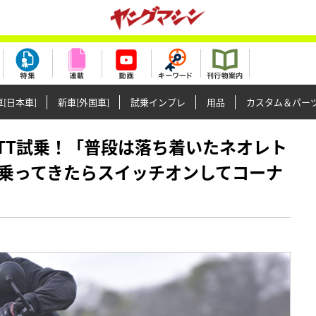
[日本車]
新車[外国車]
試乗インプレ
用品
カスタム＆パー
SX-8TT試乗！「普段は落ち着いたネオレト
乗ってきたらスイッチオンしてコーナ