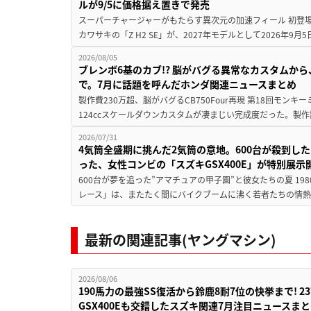
ルが9/5に価格据え置きで発売
スーパーチャージャーがもたらす異次元の加速フィール 初登
カワサキの「Z H2 SE」が、2027年モデルとして2026年9月
2026/08/05
ブレンボ6基のカブ!? 脳がバグる異常なカスタムから、
で。7月に話題を呼んだホンダ関連ニュースまとめ
製作費230万超、脳がバグるCB750Four再現 第18回モンキー
124ccスケールダウンカスタムが凄まじい完成度だった。製作
2026/07/31
4気筒全盛期に挑んだ2気筒の意地。600台が殺到し
った、女性コンビの「スズキGSX400E」が特別展示
600台が夢を追った”アマチュアの甲子園”と彼女たちの夏 19
レース」は、またたく間にバイクブームに沸く若者たちの情熱の
最新の関連記事(ヤングマシン)
2026/08/06
190馬力の最強SS復活から鈴鹿8耐7位の快挙まで! 
GSX400Eも交錯したスズキ関連7月注目ニュースま