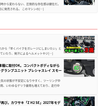
場時から変わらない、圧倒的な存在感は健在だ。
5日に発売される。 このマシンの[…]
と疲れから「早くバイクをガレージにしまいたい」と
ていたり、発汗によるヘルメットやジ[…]
車種に取付OK。コンパクトボディながら
ォグランプユニット プレシャスレイ スモー
大気の状態が不安定になりやすく、ツーリング中
大雨、いわゆるゲリラ豪雨も増えており、走行中
び。カワサキ「Z H2 SE」2027年モデ