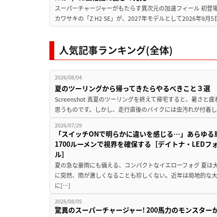
スーパーチャージャーがもたらす異次元の加速フィール 初登
カワサキの「Z H2 SE」が、2027年モデルとして2026年9月
人気記事ランキング(全体)
2026/08/04
夏のツーリングから帰ってきたらやるべきこと３選
Screenshot 真夏のツーリングを終えて帰宅すると、暑さ
思うものです。しかし、走行直後のバイクには虫汚れが付着し
2026/07/29
「スイッチONで明らかに違いを感じる…」あらゆる
1700ルーメンで視界を確保する［デイトナ・LEDフ
ル］
夏の急な豪雨にも備える、コンパクトなイエローフォグ 夏は
に突然、雨が激しくなることも珍しくない。近年は局地的な
に[…]
2026/08/05
驚異のスーパーチャージャー! 200馬力のモンスターが再