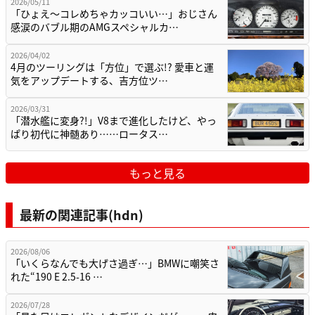
2026/05/11
「ひょえ〜コレめちゃカッコいい…」おじさん
感涙のバブル期のAMGスペシャルカ…
2026/04/02
4月のツーリングは「方位」で選ぶ!? 愛車と運
気をアップデートする、吉方位ツ…
2026/03/31
「潜水艦に変身?!」V8まで進化したけど、やっ
ぱり初代に神髄あり……ロータス…
もっと見る
最新の関連記事(hdn)
2026/08/06
「いくらなんでも大げさ過ぎ…」BMWに嘲笑さ
れた“190 E 2.5-16 …
2026/07/28