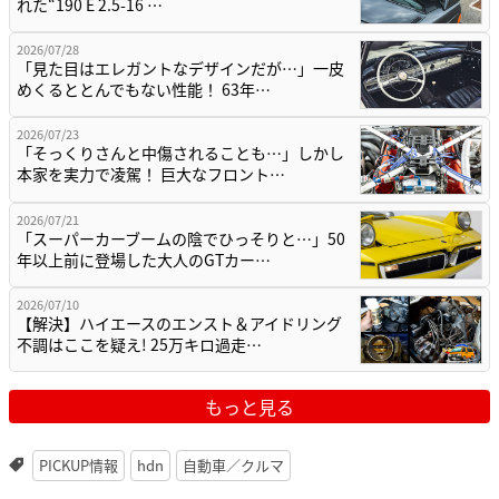
れた“190 E 2.5-16 …
2026/07/28
「見た目はエレガントなデザインだが…」一皮
めくるととんでもない性能！ 63年…
2026/07/23
「そっくりさんと中傷されることも…」しかし
本家を実力で凌駕！ 巨大なフロント…
2026/07/21
「スーパーカーブームの陰でひっそりと…」50
年以上前に登場した大人のGTカー…
2026/07/10
【解決】ハイエースのエンスト＆アイドリング
不調はここを疑え! 25万キロ過走…
もっと見る
PICKUP情報
hdn
自動車／クルマ