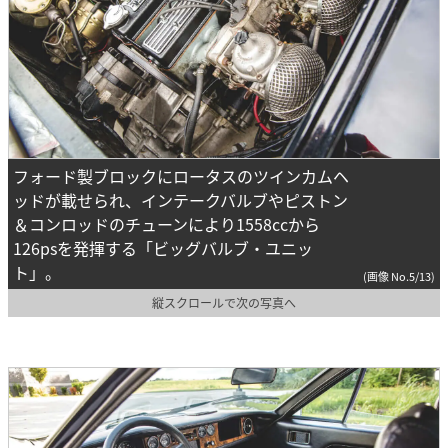
フォード製ブロックにロータスのツインカムヘ
ッドが載せられ、インテークバルブやピストン
＆コンロッドのチューンにより1558ccから
126psを発揮する「ビッグバルブ・ユニッ
ト」。
(画像 No.5/13)
縦スクロールで次の写真へ