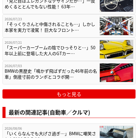
「見た目はエレガントなデザインだが…」一皮
めくるととんでもない性能！ 63年…
2026/07/23
「そっくりさんと中傷されることも…」しかし
本家を実力で凌駕！ 巨大なフロント…
2026/07/21
「スーパーカーブームの陰でひっそりと…」50
年以上前に登場した大人のGTカー…
2026/07/03
BMWの黒歴史「鳴かず飛ばずだった46年前の名
車」倒産寸前のランボとコラボ開…
もっと見る
最新の関連記事(自動車／クルマ)
2026/08/06
「いくらなんでも大げさ過ぎ…」BMWに嘲笑さ