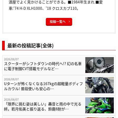
酒屋でよく見かけることができる。■1984年生まれ ■愛
車:'74 H-D XLH1000、'18 クロスカブ110。
投稿一覧へ
最新の投稿記事(全体)
2026/08/07
スクーターがシフトダウンの時代へ!? 幻の名車
に電子制御CVT搭載モデルなど…
2026/08/07
Uターンが怖くなくなる167kgの超軽量ボディフ
ルカウル! 普段使いも安心の…
2026/08/07
「限界に挑む姿は美しい」轟音と雨の中で光る
絆。若月佑美と振り返る、鈴鹿8耐が…