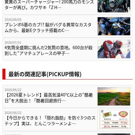
驚異のスーパーチャージャー! 200馬力のモンス
ターが再び。カワサキ「Z H…
2026/08/05
ブレンボ6基のカブ!? 脳がバグる異常なカスタ
ムから、最新Eクラッチ搭載のC…
2026/07/31
4気筒全盛期に挑んだ2気筒の意地。600台が殺
到した”アマチュアレースの甲子…
最新の関連記事(PICKUP情報)
2026/06/22
【2026夏トレンド】最高気温40℃以上の“酷暑
日”を大脱出！「酷暑回避旅行…
2026/06/22
【今日からできる！「隠れ脂肪」を防ぐ3つのス
テップ】実は、とんこつラーメンよ…