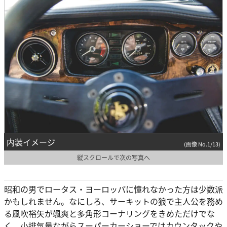
内装イメージ
(画像 No.1/13)
縦スクロールで次の写真へ
昭和の男でロータス・ヨーロッパに憧れなかった方は少数派
かもしれません。なにしろ、サーキットの狼で主人公を務め
る風吹裕矢が颯爽と多角形コーナリングをきめただけでな
く、小排気量ながらスーパーカーショーではカウンタックや