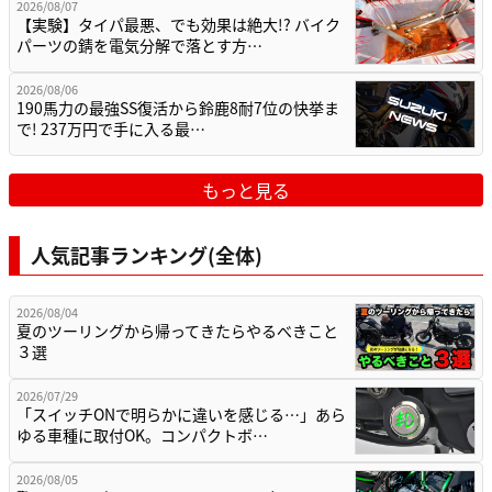
2026/08/07
【実験】タイパ最悪、でも効果は絶大!? バイク
パーツの錆を電気分解で落とす方…
2026/08/06
190馬力の最強SS復活から鈴鹿8耐7位の快挙ま
で! 237万円で手に入る最…
もっと見る
人気記事ランキング(全体)
2026/08/04
夏のツーリングから帰ってきたらやるべきこと
３選
2026/07/29
「スイッチONで明らかに違いを感じる…」あら
ゆる車種に取付OK。コンパクトボ…
2026/08/05