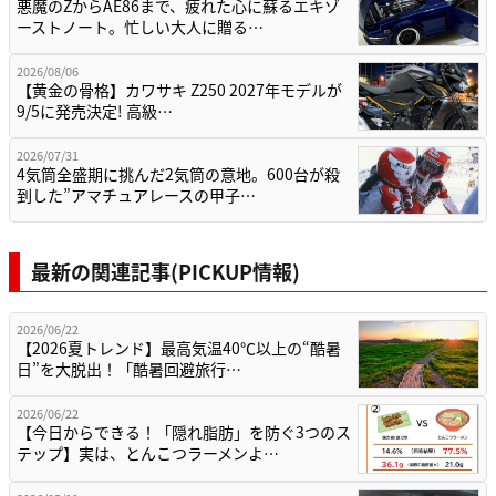
悪魔のZからAE86まで、疲れた心に蘇るエキゾ
ーストノート。忙しい大人に贈る…
2026/08/06
【黄金の骨格】カワサキ Z250 2027年モデルが
9/5に発売決定! 高級…
2026/07/31
4気筒全盛期に挑んだ2気筒の意地。600台が殺
到した”アマチュアレースの甲子…
最新の関連記事(PICKUP情報)
2026/06/22
【2026夏トレンド】最高気温40℃以上の“酷暑
日”を大脱出！「酷暑回避旅行…
2026/06/22
【今日からできる！「隠れ脂肪」を防ぐ3つのス
テップ】実は、とんこつラーメンよ…