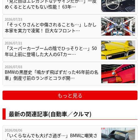
「見た目はエレガントなデザインだが…」一皮
めくるととんでもない性能！ 63年…
2026/07/23
「そっくりさんと中傷されることも…」しかし
本家を実力で凌駕！ 巨大なフロント…
2026/07/21
「スーパーカーブームの陰でひっそりと…」50
年以上前に登場した大人のGTカー…
2026/07/03
BMWの黒歴史「鳴かず飛ばずだった46年前の名
車」倒産寸前のランボとコラボ開…
もっと見る
最新の関連記事(自動車／クルマ)
2026/08/06
「いくらなんでも大げさ過ぎ…」BMWに嘲笑さ