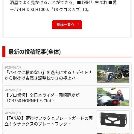
酒屋でよく見かけることができる。■1984年生まれ ■愛
車:'74 H-D XLH1000、'18 クロスカブ110。
投稿一覧へ
最新の投稿記事(全体)
2026/08/07
「バイクに積めない」を過去にする！デイトナ
から肘掛け＆高さ調整枕つきの極上ハ…
2026/08/07
【プロ驚愕】全日本ライダー岡崎静夏が
「CB750 HORNET E-Clut…
2026/08/07
【TANAX】荷掛けフックとプレートガードの両
立！タナックスのプレートフック…