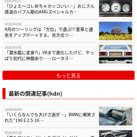
2026/05/11
「ひょえ〜コレめちゃカッコいい…」おじさん
感涙のバブル期のAMGスペシャルカ…
2026/04/02
4月のツーリングは「方位」で選ぶ!? 愛車と運
気をアップデートする、吉方位ツ…
2026/03/31
「潜水艦に変身?!」V8まで進化したけど、やっ
ぱり初代に神髄あり……ロータス…
もっと見る
最新の関連記事(hdn)
2026/08/06
「いくらなんでも大げさ過ぎ…」BMWに嘲笑さ
れた“190 E 2.5-16 …
2026/07/28