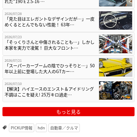
れた“190 E 2.5-16 …
2026/07/28
「見た目はエレガントなデザインだが…」一皮
めくるととんでもない性能！ 63年…
2026/07/23
「そっくりさんと中傷されることも…」しかし
本家を実力で凌駕！ 巨大なフロント…
2026/07/21
「スーパーカーブームの陰でひっそりと…」50
年以上前に登場した大人のGTカー…
2026/07/10
【解決】ハイエースのエンスト＆アイドリング
不調はここを疑え! 25万キロ過走…
もっと見る
PICKUP情報
hdn
自動車／クルマ