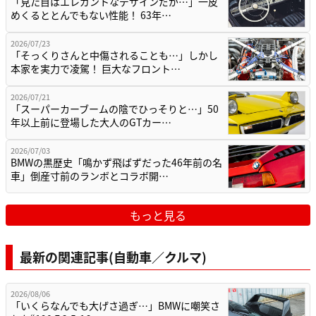
「見た目はエレガントなデザインだが…」一皮
めくるととんでもない性能！ 63年…
2026/07/23
「そっくりさんと中傷されることも…」しかし
本家を実力で凌駕！ 巨大なフロント…
2026/07/21
「スーパーカーブームの陰でひっそりと…」50
年以上前に登場した大人のGTカー…
2026/07/03
BMWの黒歴史「鳴かず飛ばずだった46年前の名
車」倒産寸前のランボとコラボ開…
もっと見る
最新の関連記事(自動車／クルマ)
2026/08/06
「いくらなんでも大げさ過ぎ…」BMWに嘲笑さ