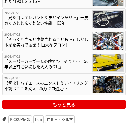
れた“190 E 2.5-16 …
2026/07/28
「見た目はエレガントなデザインだが…」一皮
めくるととんでもない性能！ 63年…
2026/07/23
「そっくりさんと中傷されることも…」しかし
本家を実力で凌駕！ 巨大なフロント…
2026/07/21
「スーパーカーブームの陰でひっそりと…」50
年以上前に登場した大人のGTカー…
2026/07/10
【解決】ハイエースのエンスト＆アイドリング
不調はここを疑え! 25万キロ過走…
もっと見る
PICKUP情報
hdn
自動車／クルマ