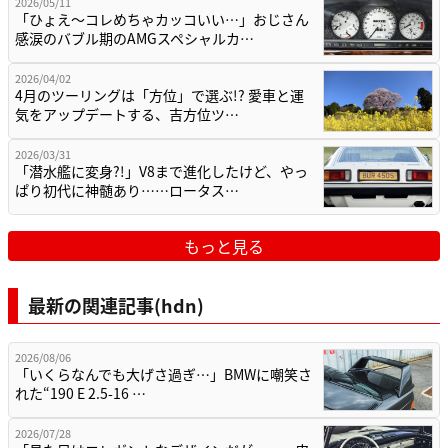
2026/05/11
「ひょえ〜コレめちゃカッコいい…」おじさん
感涙のバブル期のAMGスペシャルカ…
2026/04/02
4月のツーリングは「方位」で選ぶ!? 愛車と運
気をアップデートする、吉方位ツ…
2026/03/31
「潜水艦に変身?!」V8まで進化したけど、やっ
ぱり初代に神髄あり……ロータス…
もっと見る
最新の関連記事(hdn)
2026/08/06
「いくらなんでも大げさ過ぎ…」BMWに嘲笑さ
れた“190 E 2.5-16 …
2026/07/28