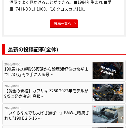
酒屋でよく見かけることができる。■1984年生まれ ■愛
車:'74 H-D XLH1000、'18 クロスカブ110。
投稿一覧へ
最新の投稿記事(全体)
2026/08/06
190馬力の最強SS復活から鈴鹿8耐7位の快挙ま
で! 237万円で手に入る最…
2026/08/06
【黄金の骨格】カワサキ Z250 2027年モデルが
9/5に発売決定! 高級…
2026/08/06
「いくらなんでも大げさ過ぎ…」BMWに嘲笑さ
れた“190 E 2.5-16 …