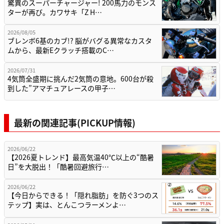
驚異のスーパーチャージャー! 200馬力のモンス
ターが再び。カワサキ「Z H…
2026/08/05
ブレンボ6基のカブ!? 脳がバグる異常なカスタ
ムから、最新Eクラッチ搭載のC…
2026/07/31
4気筒全盛期に挑んだ2気筒の意地。600台が殺
到した”アマチュアレースの甲子…
最新の関連記事(PICKUP情報)
2026/06/22
【2026夏トレンド】最高気温40℃以上の“酷暑
日”を大脱出！「酷暑回避旅行…
2026/06/22
【今日からできる！「隠れ脂肪」を防ぐ3つのス
テップ】実は、とんこつラーメンよ…