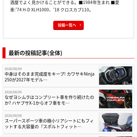
酒屋でよく見かけることができる。■1984年生まれ ■愛
車:'74 H-D XLH1000、'18 クロスカブ110。
投稿一覧へ
最新の投稿記事(全体)
2026/08/09
中身はそのまま完成度をキープ! カワサキNinja
250が2027年モデル…
2026/08/09
なぜヨシムラはコンプリート車を作り続けたの
か? ハヤブサX-1からオフ車をモ…
2026/08/08
スーパースポーツ車の極小リアシートにもフィ
ットする大容量の『スポルトフィット…