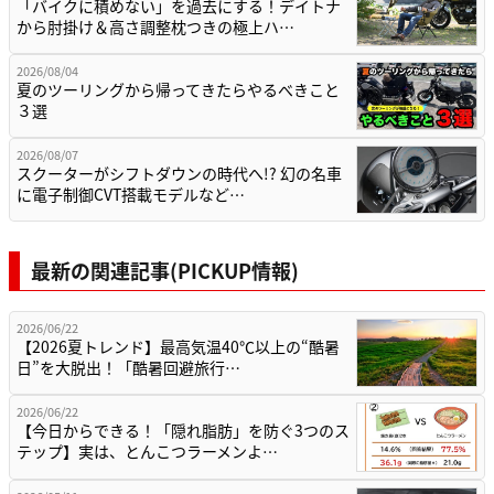
「バイクに積めない」を過去にする！デイトナ
から肘掛け＆高さ調整枕つきの極上ハ…
2026/08/04
夏のツーリングから帰ってきたらやるべきこと
３選
2026/08/07
スクーターがシフトダウンの時代へ!? 幻の名車
に電子制御CVT搭載モデルなど…
最新の関連記事(PICKUP情報)
2026/06/22
【2026夏トレンド】最高気温40℃以上の“酷暑
日”を大脱出！「酷暑回避旅行…
2026/06/22
【今日からできる！「隠れ脂肪」を防ぐ3つのス
テップ】実は、とんこつラーメンよ…