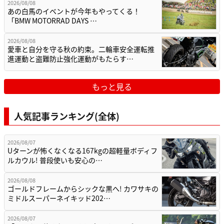
2026/08/08
あの白馬のイベントが今年もやってくる！
「BMW MOTORRAD DAYS …
2026/08/08
愛車と自分を守る秋の約束。二輪車安全運転推
進運動と盗難防止強化運動がもたらす…
もっと見る
人気記事ランキング(全体)
2026/08/07
Uターンが怖くなくなる167kgの超軽量ボディフ
ルカウル! 普段使いも安心の…
2026/08/08
ゴールドフレームからシックな黒へ! カワサキの
ミドルスーパーネイキッド202…
2026/08/07