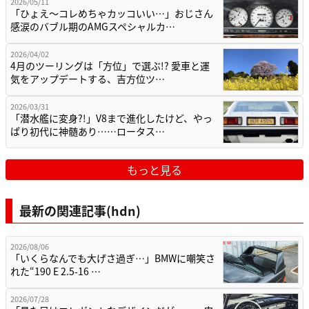
2026/05/11
「ひょえ〜コレめちゃカッコいい…」おじさん
感涙のバブル期のAMGスペシャルカ…
2026/04/02
4月のツーリングは「方位」で選ぶ!? 愛車と運
気をアップデートする、吉方位ツ…
2026/03/31
「潜水艦に変身?!」V8まで進化したけど、やっ
ぱり初代に神髄あり……ロータス…
もっと見る
最新の関連記事(hdn)
2026/08/06
「いくらなんでも大げさ過ぎ…」BMWに嘲笑さ
れた“190 E 2.5-16 …
2026/07/28