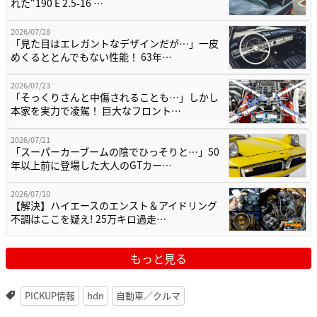
れた“190 E 2.5-16 …
2026/07/28
「見た目はエレガントなデザインだが…」一皮
めくるととんでもない性能！ 63年…
2026/07/23
「そっくりさんと中傷されることも…」しかし
本家を実力で凌駕！ 巨大なフロント…
2026/07/21
「スーパーカーブームの陰でひっそりと…」50
年以上前に登場した大人のGTカー…
2026/07/10
【解決】ハイエースのエンスト＆アイドリング
不調はここを疑え! 25万キロ過走…
もっと見る
PICKUP情報
hdn
自動車／クルマ