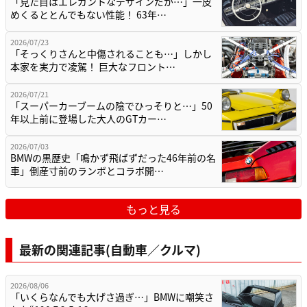
「見た目はエレガントなデザインだが…」一皮
めくるととんでもない性能！ 63年…
2026/07/23
「そっくりさんと中傷されることも…」しかし
本家を実力で凌駕！ 巨大なフロント…
2026/07/21
「スーパーカーブームの陰でひっそりと…」50
年以上前に登場した大人のGTカー…
2026/07/03
BMWの黒歴史「鳴かず飛ばずだった46年前の名
車」倒産寸前のランボとコラボ開…
もっと見る
最新の関連記事(自動車／クルマ)
2026/08/06
「いくらなんでも大げさ過ぎ…」BMWに嘲笑さ