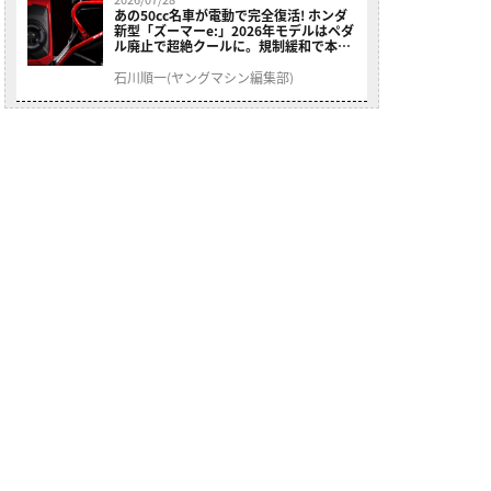
あの50cc名車が電動で完全復活! ホンダ
新型「ズーマーe:」2026年モデルはペダ
ル廃止で超絶クールに。規制緩和で本来
の姿へ【海外】
石川順一(ヤングマシン編集部)