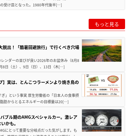
受け皿となった。1980年代後半[…]
もっと見る
”を大脱出！「酷暑回避旅行」で行くべき穴場
レンダーの並びが良い2026年のお盆休み（8月8
8日（土）、9日（日）、13日（木[…]
プ】実は、とんこつラーメンより焼き鳥の
すぎ」という事実 厚生労働省の「日本人の食事摂
脂肪からとるエネルギーの目標量は20[…]
バブル期のAMGスペシャルカー。激レア
ないかも。
AMGにとって重要な分岐点だった気がします。も