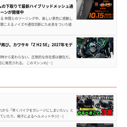
ムの下取りで最新ハイブリッドメッシュ通
ペーンが開催中
る 仲間とのツーリング中、美しい景色に感動し
ら聞こえるノイズや通信切断にため息をついた経
び。カワサキ「Z H2 SE」2027年モデ
場時から変わらない、圧倒的な存在感は健在だ。
5日に発売される。 このマシンの[…]
と疲れから「早くバイクをガレージにしまいたい」と
ていたり、発汗によるヘルメットやジ[…]