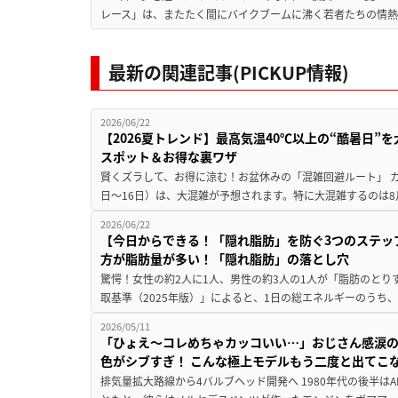
レース」は、またたく間にバイクブームに沸く若者たちの情熱の
最新の関連記事(PICKUP情報)
2026/06/22
【2026夏トレンド】最高気温40℃以上の“酷暑日
スポット＆お得な裏ワザ
賢くズラして、お得に涼む！お盆休みの「混雑回避ルート」 カ
日〜16日）は、大混雑が予想されます。特に大混雑するのは8月
2026/06/22
【今日からできる！「隠れ脂肪」を防ぐ3つのステッ
方が脂肪量が多い！「隠れ脂肪」の落とし穴
驚愕！女性の約2人に1人、男性の約3人の1人が「脂肪のとり
取基準（2025年版）」によると、1日の総エネルギーのうち、
2026/05/11
「ひょえ〜コレめちゃカッコいい…」おじさん感涙の
色がシブすぎ！ こんな極上モデルもう二度と出てこ
排気量拡大路線から4バルブヘッド開発へ 1980年代の後半は