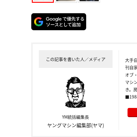
この記事を書いた人／メディア
大手
刊自
オブ
マシ
き。
■198
YM統括編集長
ヤングマシン編集部(ヤマ)