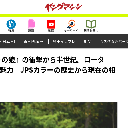
[日本車]
新車[外国車]
試乗インプレ
用品
カスタム＆パー
ーキットの狼』の衝撃から半世紀。ロータ
魅力｜JPSカラーの歴史から現在の相