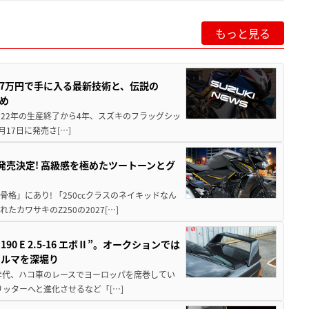
もっと見る
237万円で手に入る最新技術と、伝説の
とめ
 2022年の生産終了から4年、スズキのフラッグシッ
月17日に発売さ[…]
5に発売決定! 高級感を極めたツートーンとグ
骨格」にあり! 「250ccクラスのネイキッドなん
ワサキのZ250の2027[…]
 E 2.5-16 エボⅡ”。オークションでは
クルマを深堀り
80年代、ハコ車のレースでヨーロッパを席巻してい
5リッターへと進化させるなど「[…]