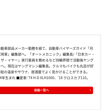
自動車部品メーカー勤務を経て、自動車バイヤーズガイド「月
家用車」編集部へ。「オートメカニック」編集長/「日本カー・
・ザ・イヤー」実行委員を務めるなど四輪界隈で活動後ヤング
ンへ。現在はヤングマシン編集長。クルマもバイクも丸目が好
房総の温泉やサウナ、居酒屋でよく見かけることができる。
4年生まれ ■愛車:'74 H-D XLH1000、'18 クロスカブ110。
投稿一覧へ