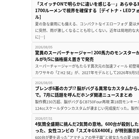
「スイッチONで明らかに違いを感じる…」あらゆる
1700ルーメンで視界を確保する［デイトナ・LEDフ
ル］
夏の急な豪雨にも備える、コンパクトなイエローフォグ 夏は
に突然、雨が激しくなることも珍しくない。近年は局地的な
に[…]
2026/08/05
驚異のスーパーチャージャー! 200馬力のモンスターが再
ルが9/5に価格据え置きで発売
スーパーチャージャーがもたらす異次元の加速フィール 初登
カワサキの「Z H2 SE」が、2027年モデルとして2026年9月
2026/08/05
ブレンボ6基のカブ!? 脳がバグる異常なカスタムから、
で。7月に話題を呼んだホンダ関連ニュースまとめ
製作費230万超、脳がバグるCB750Four再現 第18回モンキー
124ccスケールダウンカスタムが凄まじい完成度だった。製作
2026/07/31
4気筒全盛期に挑んだ2気筒の意地。600台が殺到し
った、女性コンビの「スズキGSX400E」が特別展示
600台が夢を追った”アマチュアの甲子園”と彼女たちの夏 19