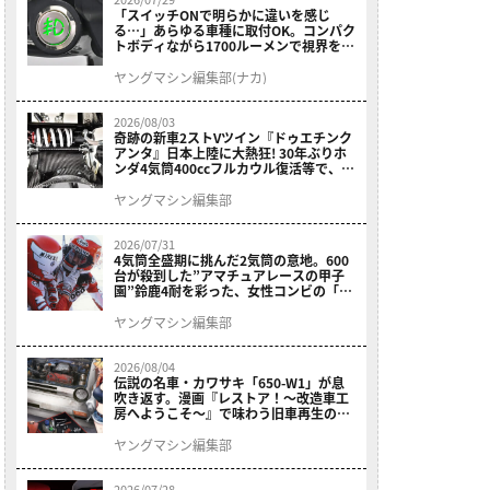
「スイッチONで明らかに違いを感じ
る…」あらゆる車種に取付OK。コンパク
トボディながら1700ルーメンで視界を確
保する［デイトナ・LEDフォグランプユ
ニット プレシャスレイ スモール］
ヤングマシン編集部(ナカ)
2026/08/03
奇跡の新車2ストVツイン『ドゥエチンク
アンタ』日本上陸に大熱狂! 30年ぶりホ
ンダ4気筒400ccフルカウル復活等で、ロ
マン溢れる1ヶ月に【7月ホットなバイク
ニュース振り返り】
ヤングマシン編集部
2026/07/31
4気筒全盛期に挑んだ2気筒の意地。600
台が殺到した”アマチュアレースの甲子
園”鈴鹿4耐を彩った、女性コンビの「ス
ズキGSX400E」が特別展示開始
ヤングマシン編集部
2026/08/04
伝説の名車・カワサキ「650-W1」が息
吹き返す。漫画『レストア！～改造車工
房へようこそ～』で味わう旧車再生のロ
マン
ヤングマシン編集部
2026/07/28