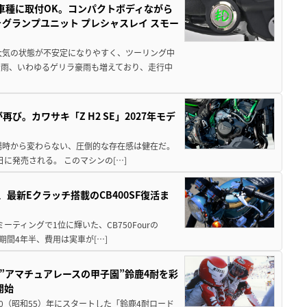
車種に取付OK。コンパクトボディながら
ォグランプユニット プレシャスレイ スモー
大気の状態が不安定になりやすく、ツーリング中
大雨、いわゆるゲリラ豪雨も増えており、走行中
び。カワサキ「Z H2 SE」2027年モデ
場時から変わらない、圧倒的な存在感は健在だ。
5日に発売される。 このマシンの[…]
最新Eクラッチ搭載のCB400SF復活ま
ミーティングで1位に輝いた、CB750Fourの
期間4年半、費用は実車が[…]
た”アマチュアレースの甲子園”鈴鹿4耐を彩
開始
80（昭和55）年にスタートした「鈴鹿4耐ロード