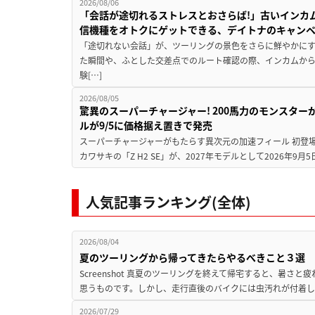
2026/08/06
「会話が途切れるストレスとおさらば!」古いインカ
信機種をオトクにゲットできる、デイトナのキャン
「途切れない会話」が、ツーリングの景色をさらに鮮やかにす
た瞬間や、ふとした交差点でのルート確認の際、インカムか
験[…]
2026/08/05
驚異のスーパーチャージャー! 200馬力のモンスターが再
ルが9/5に価格据え置きで発売
スーパーチャージャーがもたらす異次元の加速フィール 初登
カワサキの「Z H2 SE」が、2027年モデルとして2026年9月
人気記事ランキング(全体)
2026/08/04
夏のツーリングから帰ってきたらやるべきこと３選
Screenshot 真夏のツーリングを終えて帰宅すると、暑さ
思うものです。しかし、走行直後のバイクには虫汚れが付着し
2026/07/29