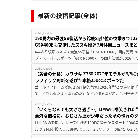
最新の投稿記事(全体)
2026/08/06
190馬力の最強SS復活から鈴鹿8耐7位の快挙まで! 
GSX400Eも交錯したスズキ関連7月注目ニュースま
4年ぶり復活のスズキ最強SS新型「GSX-R1000R」国内発売
プ・スーパースポーツ「GSX-R1000R」の国内仕様が2026年7
2026/08/06
【黄金の骨格】カワサキ Z250 2027年モデルが9/
ラフィック刷新を遂げた本格250ccスポーツだ
ゴールドフレームが魅せる圧倒的色気! 2026年型との違いは「
て、どれも似たようなものだ」などと侮るなかれ。今回発表されたカ
2026/08/06
「いくらなんでも大げさ過ぎ…」BMWに嘲笑された“190
意外な価格に。おじさん達が少年だった頃の憧れの
打倒BMWを掲げ、レース仕様の190Eの開発がスタート 19
たのはM3を投入したBMWでした。2.3リッターの直4から2.