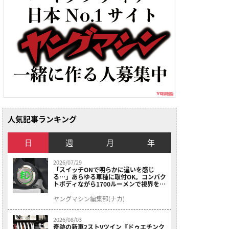
人気記事ランキング
日
週
月
年
2026/07/29
「スイッチONで明らかに違いを感じ
る…」あらゆる車種に取付OK。コンパク
トボディながら1700ルーメンで視界を確
保する［デイトナ・LEDフォグランプユ
ニット プレシャスレイ スモール］
ヤングマシン編集部(ナカ)
2026/08/03
奇跡の新車2ストVツイン『ドゥエチンク