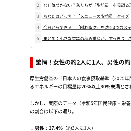
2
なぜ気づかない？私たちが「脂肪量」を見誤る
3
あなたはどっち？「メニューの脂肪量」クイズ
4
今日からできる！「隠れ脂肪」を防ぐ3つのス
5
まとめ：小さな意識の積み重ねが、すっきりし
驚愕！女性の約2人に1人、男性の約
厚生労働省の「日本人の食事摂取基準（2025
るエネルギーの目標量は
20％以上30％未満
とさ
しかし、実際のデータ（令和5年国民健康・栄
の割合は以下の通り。
男性：37.4%
（約3人に1人）