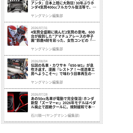
アンタ』日本上陸に大熱狂! 30年ぶりホ
ンダ4気筒400ccフルカウル復活等で、ロ
マン溢れる1ヶ月に【7月ホットなバイク
ニュース振り返り】
ヤングマシン編集部
2026/07/31
4気筒全盛期に挑んだ2気筒の意地。600
台が殺到した”アマチュアレースの甲子
園”鈴鹿4耐を彩った、女性コンビの「ス
ズキGSX400E」が特別展示開始
ヤングマシン編集部
2026/08/04
伝説の名車・カワサキ「650-W1」が息
吹き返す。漫画『レストア！～改造車工
房へようこそ～』で味わう旧車再生のロ
マン
ヤングマシン編集部
2026/07/28
あの50cc名車が電動で完全復活! ホンダ
新型「ズーマーe:」2026年モデルはペダ
ル廃止で超絶クールに。規制緩和で本来
の姿へ【海外】
石川順一(ヤングマシン編集部)