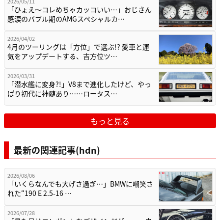
2026/05/11
「ひょえ〜コレめちゃカッコいい…」おじさん
感涙のバブル期のAMGスペシャルカ…
2026/04/02
4月のツーリングは「方位」で選ぶ!? 愛車と運
気をアップデートする、吉方位ツ…
2026/03/31
「潜水艦に変身?!」V8まで進化したけど、やっ
ぱり初代に神髄あり……ロータス…
もっと見る
最新の関連記事(hdn)
2026/08/06
「いくらなんでも大げさ過ぎ…」BMWに嘲笑さ
れた“190 E 2.5-16 …
2026/07/28