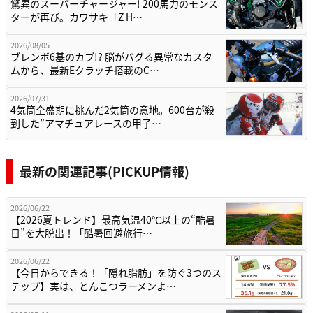
驚異のスーパーチャージャー! 200馬力のモンス
ターが再び。カワサキ「Z H…
2026/08/05
ブレンボ6基のカブ!? 脳がバグる異常なカスタ
ムから、最新Eクラッチ搭載のC…
2026/07/31
4気筒全盛期に挑んだ2気筒の意地。600台が殺
到した”アマチュアレースの甲子…
最新の関連記事(PICKUP情報)
2026/06/22
【2026夏トレンド】最高気温40℃以上の“酷暑
日”を大脱出！「酷暑回避旅行…
2026/06/22
【今日からできる！「隠れ脂肪」を防ぐ3つのス
テップ】実は、とんこつラーメンよ…