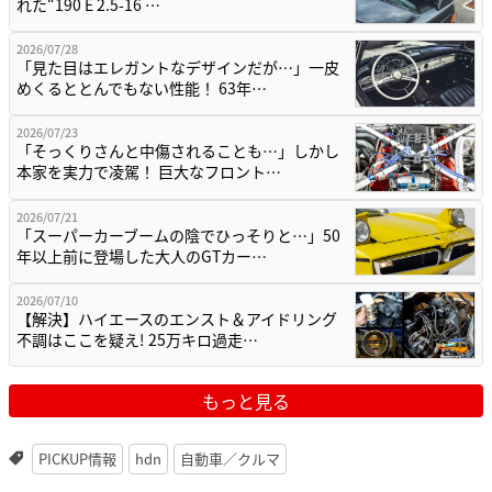
れた“190 E 2.5-16 …
2026/07/28
「見た目はエレガントなデザインだが…」一皮
めくるととんでもない性能！ 63年…
2026/07/23
「そっくりさんと中傷されることも…」しかし
本家を実力で凌駕！ 巨大なフロント…
2026/07/21
「スーパーカーブームの陰でひっそりと…」50
年以上前に登場した大人のGTカー…
2026/07/10
【解決】ハイエースのエンスト＆アイドリング
不調はここを疑え! 25万キロ過走…
もっと見る
PICKUP情報
hdn
自動車／クルマ