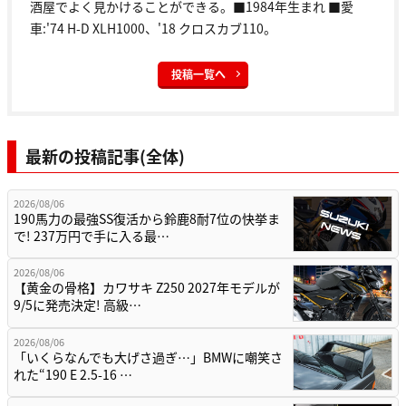
酒屋でよく見かけることができる。■1984年生まれ ■愛
車:'74 H-D XLH1000、'18 クロスカブ110。
投稿一覧へ
最新の投稿記事(全体)
2026/08/06
190馬力の最強SS復活から鈴鹿8耐7位の快挙ま
で! 237万円で手に入る最…
2026/08/06
【黄金の骨格】カワサキ Z250 2027年モデルが
9/5に発売決定! 高級…
2026/08/06
「いくらなんでも大げさ過ぎ…」BMWに嘲笑さ
れた“190 E 2.5-16 …