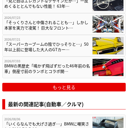
「見た目はエレガントなデザインだが…」一皮
めくるととんでもない性能！ 63年…
2026/07/23
「そっくりさんと中傷されることも…」しかし
本家を実力で凌駕！ 巨大なフロント…
2026/07/21
「スーパーカーブームの陰でひっそりと…」50
年以上前に登場した大人のGTカー…
2026/07/03
BMWの黒歴史「鳴かず飛ばずだった46年前の名
車」倒産寸前のランボとコラボ開…
もっと見る
最新の関連記事(自動車／クルマ)
2026/08/06
「いくらなんでも大げさ過ぎ…」BMWに嘲笑さ