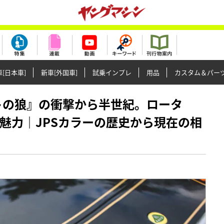
[日本車]
新車[外国車]
試乗インプレ
用品
カスタム＆パー
ーキットの狼』の衝撃から半世紀。ロータ
魅力｜JPSカラーの歴史から現在の相