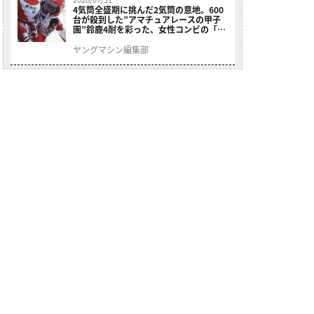
4気筒全盛期に挑んだ2気筒の意地。600
台が殺到した”アマチュアレースの甲子
園”鈴鹿4耐を彩った、女性コンビの「ス
ズキGSX400E」が特別展示開始
ヤングマシン編集部