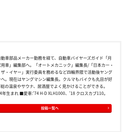
自動車部品メーカー勤務を経て、自動車バイヤーズガイド「月
家用車」編集部へ。「オートメカニック」編集長/「日本カー・
・ザ・イヤー」実行委員を務めるなど四輪界隈で活動後ヤング
ンへ。現在はヤングマシン編集長。クルマもバイクも丸目が好
房総の温泉やサウナ、居酒屋でよく見かけることができる。
4年生まれ ■愛車:'74 H-D XLH1000、'18 クロスカブ110。
投稿一覧へ