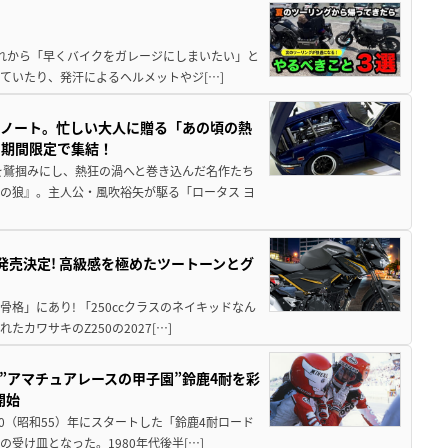
と疲れから「早くバイクをガレージにしまいたい」と
ていたり、発汗によるヘルメットやジ[…]
トノート。忙しい大人に贈る「あの頃の熱
に期間限定で集結！
を鷲掴みにし、熱狂の渦へと巻き込んだ名作たち
の狼』。主人公・風吹裕矢が駆る「ロータス ヨ
5に発売決定! 高級感を極めたツートーンとグ
骨格」にあり! 「250ccクラスのネイキッドなん
ワサキのZ250の2027[…]
た”アマチュアレースの甲子園”鈴鹿4耐を彩
開始
80（昭和55）年にスタートした「鈴鹿4耐ロード
受け皿となった。1980年代後半[…]