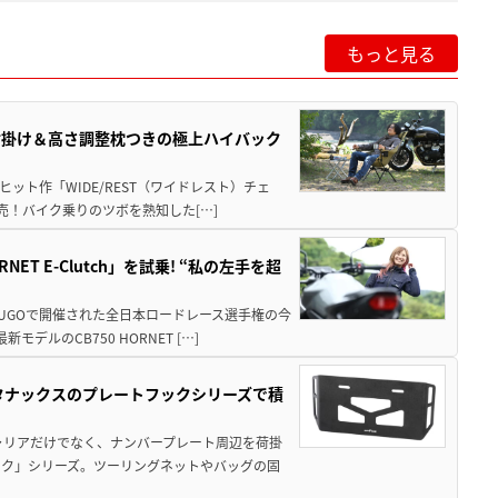
もっと見る
肘掛け＆高さ調整枕つきの極上ハイバック
ット作「WIDE/REST（ワイドレスト）チェ
発売！バイク乗りのツボを熟知した[…]
T E-Clutch」を試乗! “私の左手を超
SUGOで開催された全日本ロードレース選手権の今
ルのCB750 HORNET […]
！タナックスのプレートフックシリーズで積
ャリアだけでなく、ナンバープレート周辺を荷掛
ック」シリーズ。ツーリングネットやバッグの固