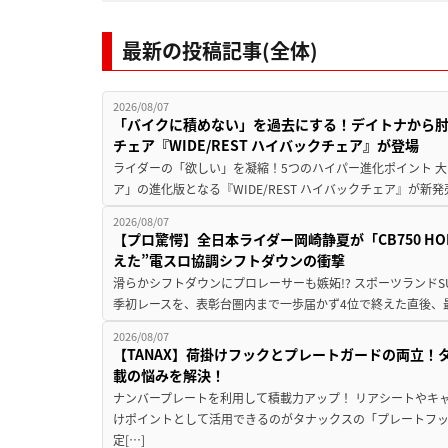
最新の投稿記事(全体)
2026/08/07
「バイクに積めない」を過去にする！デイトナから
チェア『WIDE/REST ハイバックチェア』が登場
ライダーの「欲しい」を凝縮！5つのハイパー進化ポイント 大ヒ
ア」の進化版となる『WIDE/REST ハイバックチェア』が新
2026/08/07
【プロ驚愕】全日本ライダー岡崎静夏が「CB750 HORNE
えた”電スロ協調シフトダウンの衝撃
滑らかシフトダウンにプロレーサーも嫉妬!? スポーツランド
季初レースを、表彰台圏内まで一歩届かず4位で終えた直後、最新モデ
2026/08/07
【TANAX】荷掛けフックとプレートガードの両立
載の悩みを解決！
ナンバープレートを利用して積載力アップ！ リアシートやキ
けポイントとして活用できるのがタナックスの「プレートフ
定[…]