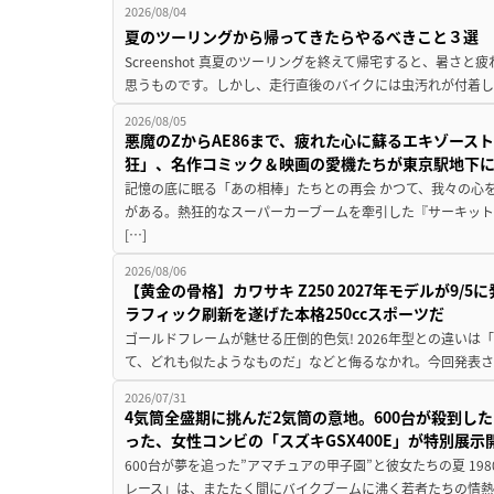
2026/08/04
夏のツーリングから帰ってきたらやるべきこと３選
Screenshot 真夏のツーリングを終えて帰宅すると、暑さ
思うものです。しかし、走行直後のバイクには虫汚れが付着し
2026/08/05
悪魔のZからAE86まで、疲れた心に蘇るエキゾース
狂」、名作コミック＆映画の愛機たちが東京駅地下
記憶の底に眠る「あの相棒」たちとの再会 かつて、我々の心
がある。熱狂的なスーパーカーブームを牽引した『サーキット
[…]
2026/08/06
【黄金の骨格】カワサキ Z250 2027年モデルが9/
ラフィック刷新を遂げた本格250ccスポーツだ
ゴールドフレームが魅せる圧倒的色気! 2026年型との違いは「
て、どれも似たようなものだ」などと侮るなかれ。今回発表されたカ
2026/07/31
4気筒全盛期に挑んだ2気筒の意地。600台が殺到し
った、女性コンビの「スズキGSX400E」が特別展示
600台が夢を追った”アマチュアの甲子園”と彼女たちの夏 19
レース」は、またたく間にバイクブームに沸く若者たちの情熱の