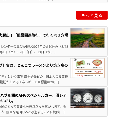
もっと見る
”を大脱出！「酷暑回避旅行」で行くべき穴場
レンダーの並びが良い2026年のお盆休み（8月8
8日（土）、9日（日）、13日（木[…]
プ】実は、とんこつラーメンより焼き鳥の
すぎ」という事実 厚生労働省の「日本人の食事摂
脂肪からとるエネルギーの目標量は20[…]
バブル期のAMGスペシャルカー。激レア
ないかも。
AMGにとって重要な分岐点だった気がします。も
プ、強固な足回りへと改造することに終始[…]