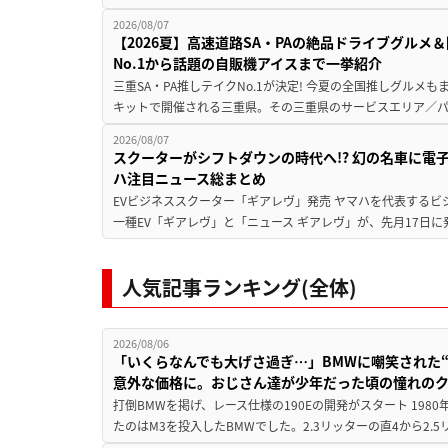
2026/08/07
【2026夏】高速道路SA・PAの絶品ドライブグル
No.1から話題の自販機アイスまで一挙紹介
三重SA・PA推しテイクNo.1が決定! 今夏の全国推しグルメ
キットで開催される三重県。その三重県のサービスエリア／パ
2026/08/07
スクーターがシフトダウンの時代へ!? 幻の名車に電
ハ注目ニュース総まとめ
EVビジネススクーター「ギアレヴ」発売 ヤマハを代表するビ
一種EV「ギアレヴ」と「ニュース ギアレヴ」が、先月17日に
人気記事ランキング(全体)
2026/08/06
「いくらなんでも大げさ過ぎ…」BMWに嘲笑された“190
意外な価格に。おじさん達が少年だった頃の憧れの
打倒BMWを掲げ、レース仕様の190Eの開発がスタート 19
たのはM3を投入したBMWでした。2.3リッターの直4から2.