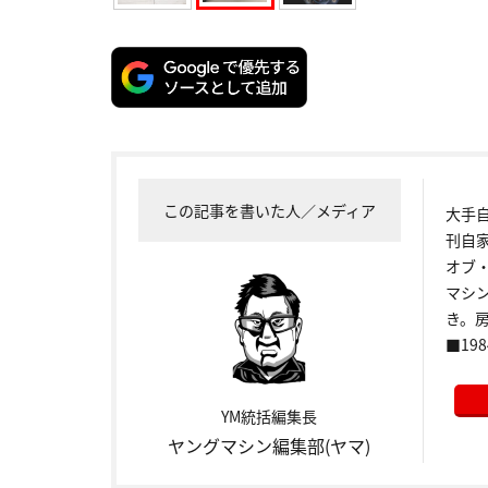
この記事を書いた人／メディア
大手
刊自
オブ
マシ
き。
■198
YM統括編集長
ヤングマシン編集部(ヤマ)