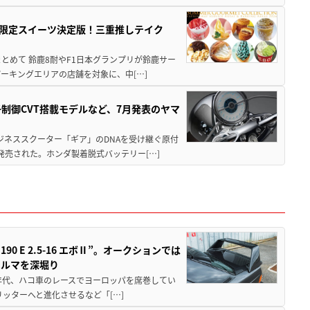
メ＆限定スイーツ決定版！三重推しテイク
もまとめて 鈴鹿8耐やF1日本グランプリが鈴鹿サー
ーキングエリアの店舗を対象に、中[…]
子制御CVT搭載モデルなど、7月発表のヤマ
ジネススクーター「ギア」のDNAを受け継ぐ原付
発売された。ホンダ製着脱式バッテリー[…]
 E 2.5-16 エボⅡ”。オークションでは
クルマを深堀り
80年代、ハコ車のレースでヨーロッパを席巻してい
5リッターへと進化させるなど「[…]