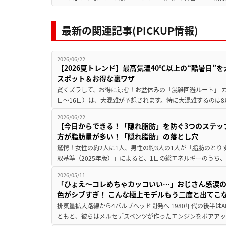
最新の関連記事(PICKUP情報)
2026/06/22
【2026夏トレンド】最高気温40℃以上の“酷暑日
スポット＆お得な裏ワザ
賢くズラして、お得に涼む！お盆休みの「混雑回避ルート」 カ
日〜16日）は、大混雑が予想されます。特に大混雑するのは8月
2026/06/22
【今日からできる！「隠れ脂肪」を防ぐ3つのステッ
方が脂肪量が多い！「隠れ脂肪」の落とし穴
驚愕！女性の約2人に1人、男性の約3人の1人が「脂肪のとり
取基準（2025年版）」によると、1日の総エネルギーのうち、
2026/05/11
「ひょえ〜コレめちゃカッコいい…」おじさん感涙の
色がシブすぎ！ こんな極上モデルもう二度と出てこ
排気量拡大路線から4バルブヘッド開発へ 1980年代の後半は
ともと、彼らはメルセデスベンツが作ったエンジンをボアアッ