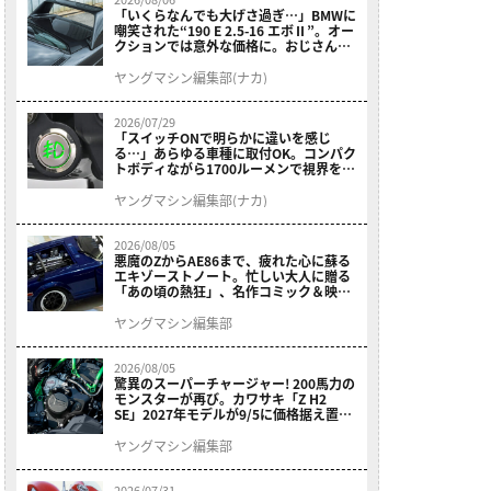
「いくらなんでも大げさ過ぎ…」BMWに
嘲笑された“190 E 2.5-16 エボⅡ”。オー
クションでは意外な価格に。おじさん達
が少年だった頃の憧れのクルマを深堀り
ヤングマシン編集部(ナカ)
2026/07/29
「スイッチONで明らかに違いを感じ
る…」あらゆる車種に取付OK。コンパク
トボディながら1700ルーメンで視界を確
保する［デイトナ・LEDフォグランプユ
ニット プレシャスレイ スモール］
ヤングマシン編集部(ナカ)
2026/08/05
悪魔のZからAE86まで、疲れた心に蘇る
エキゾーストノート。忙しい大人に贈る
「あの頃の熱狂」、名作コミック＆映画
の愛機たちが東京駅地下に期間限定で集
結！
ヤングマシン編集部
2026/08/05
驚異のスーパーチャージャー! 200馬力の
モンスターが再び。カワサキ「Z H2
SE」2027年モデルが9/5に価格据え置き
で発売
ヤングマシン編集部
2026/07/31