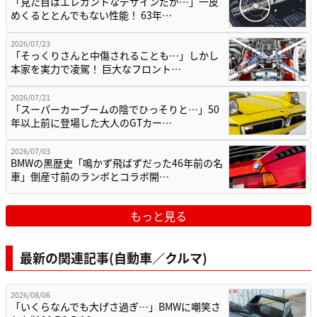
「見た目はエレガントなデザインだが…」一皮
めくるととんでもない性能！ 63年…
2026/07/23
「そっくりさんと中傷されることも…」しかし
本家を実力で凌駕！ 巨大なフロント…
2026/07/21
「スーパーカーブームの陰でひっそりと…」50
年以上前に登場した大人のGTカー…
2026/07/03
BMWの黒歴史「鳴かず飛ばずだった46年前の名
車」倒産寸前のランボとコラボ開…
もっと見る
最新の関連記事(自動車／クルマ)
2026/08/06
「いくらなんでも大げさ過ぎ…」BMWに嘲笑さ