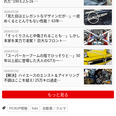
れた“190 E 2.5-16 …
2026/07/28
「見た目はエレガントなデザインだが…」一皮
めくるととんでもない性能！ 63年…
2026/07/23
「そっくりさんと中傷されることも…」しかし
本家を実力で凌駕！ 巨大なフロント…
2026/07/21
「スーパーカーブームの陰でひっそりと…」50
年以上前に登場した大人のGTカー…
2026/07/10
【解決】ハイエースのエンスト＆アイドリング
不調はここを疑え! 25万キロ過走…
もっと見る
PICKUP情報
hdn
自動車／クルマ