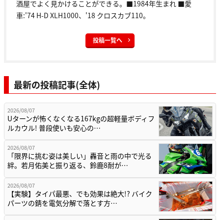
酒屋でよく見かけることができる。■1984年生まれ ■愛
車:'74 H-D XLH1000、'18 クロスカブ110。
投稿一覧へ
最新の投稿記事(全体)
2026/08/07
Uターンが怖くなくなる167kgの超軽量ボディフ
ルカウル! 普段使いも安心の…
2026/08/07
「限界に挑む姿は美しい」轟音と雨の中で光る
絆。若月佑美と振り返る、鈴鹿8耐が…
2026/08/07
【実験】タイパ最悪、でも効果は絶大!? バイク
パーツの錆を電気分解で落とす方…