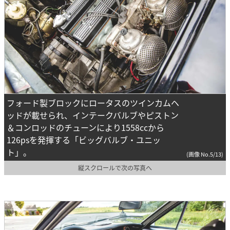
フォード製ブロックにロータスのツインカムヘ
ッドが載せられ、インテークバルブやピストン
＆コンロッドのチューンにより1558ccから
126psを発揮する「ビッグバルブ・ユニッ
ト」。
(画像 No.5/13)
縦スクロールで次の写真へ