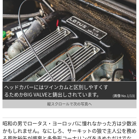
ヘッドカバーにはツインカムと区別しやすくす
るためかBIG VALVEと鋳出しされています。
(画像 No.1/13)
縦スクロールで次の写真へ
昭和の男でロータス・ヨーロッパに憧れなかった方は少数派
かもしれません。なにしろ、サーキットの狼で主人公を務め
る風吹裕矢が颯爽と多角形コーナリングをきめただけでな