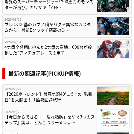
驚異のスーパーチャージャー! 200馬力のモンス
ターが再び。カワサキ「Z H…
2026/08/05
ブレンボ6基のカブ!? 脳がバグる異常なカスタ
ムから、最新Eクラッチ搭載のC…
2026/07/31
4気筒全盛期に挑んだ2気筒の意地。600台が殺
到した”アマチュアレースの甲子…
最新の関連記事(PICKUP情報)
2026/06/22
【2026夏トレンド】最高気温40℃以上の“酷暑
日”を大脱出！「酷暑回避旅行…
2026/06/22
【今日からできる！「隠れ脂肪」を防ぐ3つのス
テップ】実は、とんこつラーメンよ…