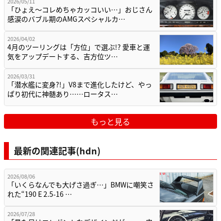
2026/05/11
「ひょえ〜コレめちゃカッコいい…」おじさん
感涙のバブル期のAMGスペシャルカ…
2026/04/02
4月のツーリングは「方位」で選ぶ!? 愛車と運
気をアップデートする、吉方位ツ…
2026/03/31
「潜水艦に変身?!」V8まで進化したけど、やっ
ぱり初代に神髄あり……ロータス…
もっと見る
最新の関連記事(hdn)
2026/08/06
「いくらなんでも大げさ過ぎ…」BMWに嘲笑さ
れた“190 E 2.5-16 …
2026/07/28