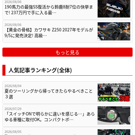
2026/08/06
190馬力の最強SS復活から鈴鹿8耐7位の快挙ま
で! 237万円で手に入る最…
2026/08/06
【黄金の骨格】カワサキ Z250 2027年モデルが
9/5に発売決定! 高級…
もっと見る
人気記事ランキング(全体)
2026/08/04
夏のツーリングから帰ってきたらやるべきこと
３選
2026/07/29
「スイッチONで明らかに違いを感じる…」あら
ゆる車種に取付OK。コンパクトボ…
2026/08/05