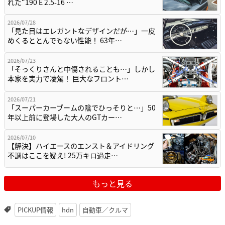
れた“190 E 2.5-16 …
2026/07/28
「見た目はエレガントなデザインだが…」一皮
めくるととんでもない性能！ 63年…
2026/07/23
「そっくりさんと中傷されることも…」しかし
本家を実力で凌駕！ 巨大なフロント…
2026/07/21
「スーパーカーブームの陰でひっそりと…」50
年以上前に登場した大人のGTカー…
2026/07/10
【解決】ハイエースのエンスト＆アイドリング
不調はここを疑え! 25万キロ過走…
もっと見る
PICKUP情報
hdn
自動車／クルマ