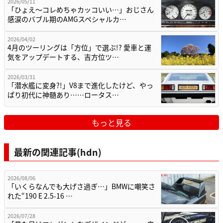
2026/05/11
「ひょえ〜コレめちゃカッコいい…」おじさん
感涙のバブル期のAMGスペシャルカ…
2026/04/02
4月のツーリングは「方位」で選ぶ!? 愛車と運
気をアップデートする、吉方位ツ…
2026/03/31
「潜水艦に変身?!」V8まで進化したけど、やっ
ぱり初代に神髄あり……ロータス…
もっと見る
最新の関連記事(hdn)
2026/08/06
「いくらなんでも大げさ過ぎ…」BMWに嘲笑さ
れた“190 E 2.5-16 …
2026/07/28