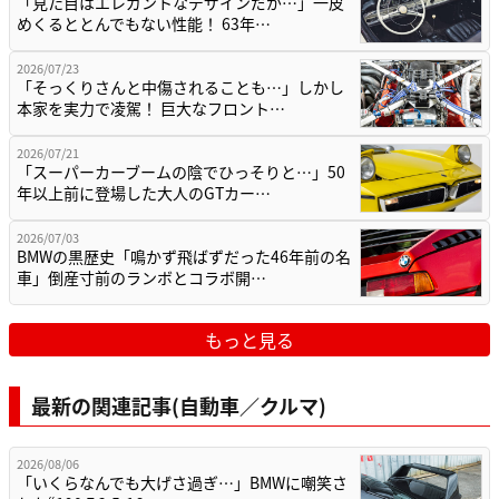
「見た目はエレガントなデザインだが…」一皮
めくるととんでもない性能！ 63年…
2026/07/23
「そっくりさんと中傷されることも…」しかし
本家を実力で凌駕！ 巨大なフロント…
2026/07/21
「スーパーカーブームの陰でひっそりと…」50
年以上前に登場した大人のGTカー…
2026/07/03
BMWの黒歴史「鳴かず飛ばずだった46年前の名
車」倒産寸前のランボとコラボ開…
もっと見る
最新の関連記事(自動車／クルマ)
2026/08/06
「いくらなんでも大げさ過ぎ…」BMWに嘲笑さ