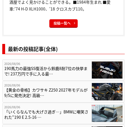
酒屋でよく見かけることができる。■1984年生まれ ■愛
車:'74 H-D XLH1000、'18 クロスカブ110。
投稿一覧へ
最新の投稿記事(全体)
2026/08/06
190馬力の最強SS復活から鈴鹿8耐7位の快挙ま
で! 237万円で手に入る最…
2026/08/06
【黄金の骨格】カワサキ Z250 2027年モデルが
9/5に発売決定! 高級…
2026/08/06
「いくらなんでも大げさ過ぎ…」BMWに嘲笑さ
れた“190 E 2.5-16 …