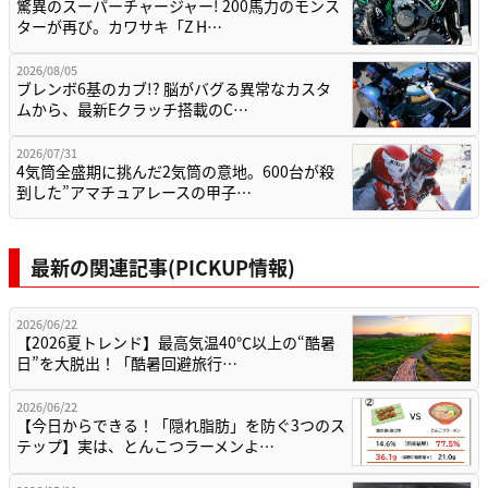
驚異のスーパーチャージャー! 200馬力のモンス
ターが再び。カワサキ「Z H…
2026/08/05
ブレンボ6基のカブ!? 脳がバグる異常なカスタ
ムから、最新Eクラッチ搭載のC…
2026/07/31
4気筒全盛期に挑んだ2気筒の意地。600台が殺
到した”アマチュアレースの甲子…
最新の関連記事(PICKUP情報)
2026/06/22
【2026夏トレンド】最高気温40℃以上の“酷暑
日”を大脱出！「酷暑回避旅行…
2026/06/22
【今日からできる！「隠れ脂肪」を防ぐ3つのス
テップ】実は、とんこつラーメンよ…