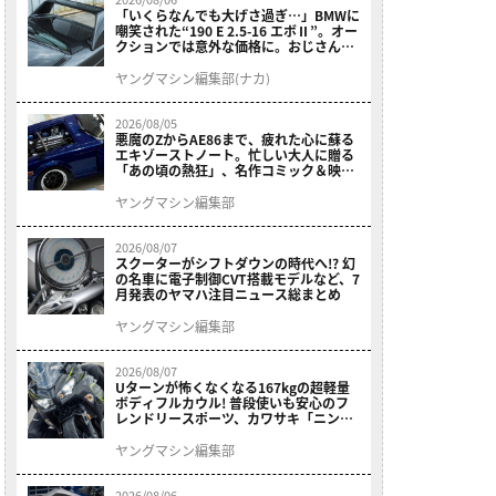
「いくらなんでも大げさ過ぎ…」BMWに
嘲笑された“190 E 2.5-16 エボⅡ”。オー
クションでは意外な価格に。おじさん達
が少年だった頃の憧れのクルマを深堀り
ヤングマシン編集部(ナカ)
2026/08/05
悪魔のZからAE86まで、疲れた心に蘇る
エキゾーストノート。忙しい大人に贈る
「あの頃の熱狂」、名作コミック＆映画
の愛機たちが東京駅地下に期間限定で集
結！
ヤングマシン編集部
2026/08/07
スクーターがシフトダウンの時代へ!? 幻
の名車に電子制御CVT搭載モデルなど、7
月発表のヤマハ注目ニュース総まとめ
ヤングマシン編集部
2026/08/07
Uターンが怖くなくなる167kgの超軽量
ボディフルカウル! 普段使いも安心のフ
レンドリースポーツ、カワサキ「ニンジ
ャ400」2027モデルが価格据え置きで
9/5発売
ヤングマシン編集部
2026/08/06