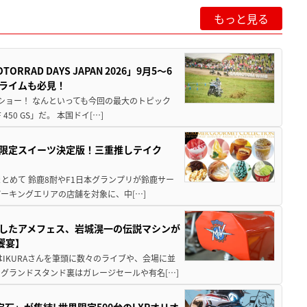
もっと見る
AD DAYS JAPAN 2026」9月5〜6
クライムも必見！
解体ショー！ なんといっても今回の最大のトピック
0 GS」だ。 本国ドイ[…]
メ＆限定スイーツ決定版！三重推しテイク
もまとめて 鈴鹿8耐やF1日本グランプリが鈴鹿サー
ーキングエリアの店舗を対象に、中[…]
熱くしたアメフェス、岩城滉一の伝説マシンが
の饗宴】
IKURAさんを筆頭に数々のライブや、会場に並
グランドスタンド裏はガレージセールや有名[…]