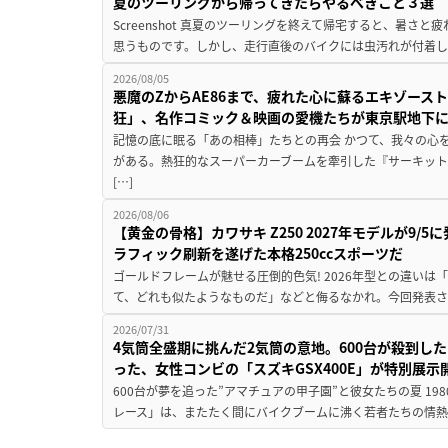
夏のツーリングから帰ってきたらやるべきこと３選
Screenshot 真夏のツーリングを終えて帰宅すると、暑さ
思うものです。しかし、走行直後のバイクには虫汚れが付着し
2026/08/05
悪魔のZからAE86まで、疲れた心に蘇るエキゾース
狂」、名作コミック＆映画の愛機たちが東京駅地下
記憶の底に眠る「あの相棒」たちとの再会 かつて、我々の心
がある。熱狂的なスーパーカーブームを牽引した『サーキット
[…]
2026/08/06
【黄金の骨格】カワサキ Z250 2027年モデルが9/
ラフィック刷新を遂げた本格250ccスポーツだ
ゴールドフレームが魅せる圧倒的色気! 2026年型との違いは「
て、どれも似たようなものだ」などと侮るなかれ。今回発表されたカ
2026/07/31
4気筒全盛期に挑んだ2気筒の意地。600台が殺到し
った、女性コンビの「スズキGSX400E」が特別展示
600台が夢を追った”アマチュアの甲子園”と彼女たちの夏 19
レース」は、またたく間にバイクブームに沸く若者たちの情熱の