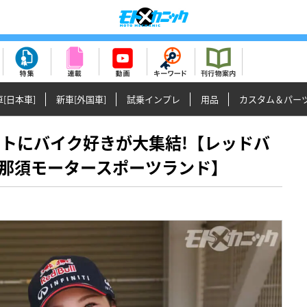
[日本車]
新車[外国車]
試乗インプレ
用品
カスタム＆パー
ーキットにバイク好きが大集結!【レッドバ
in 那須モータースポーツランド】