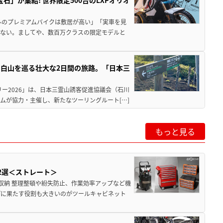
」が集結! 世界限定500台のLXPオリオ
外のプレミアムバイクは敷居が高い」「実車を見
くない。ましてや、数百万クラスの限定モデルと
白山を巡る壮大な2日間の旅路。「日本三
ー2026」は、日本三霊山誘客促進協議会（石川
ムが協力・主催し、新たなツーリングルート[…]
もっと見る
2選＜ストレート＞
収納 整理整頓や紛失防止、作業効率アップなど機
プに果たす役割も大きいのがツールキャビネット