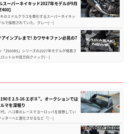
ルスーパーネイキッド2027年モデルが9月
400】
ワサキのミドルクラスを牽引するスーパーネイキッ
モデルで採用されていた、グレー[…]
テアインプレまで! カワサキファン必見の7
ツ「Z900RS」シリーズの2027年モデルが発表さ
ロットルや双方向クイック[…]
 E 2.5-16 エボⅡ”。オークションでは
クルマを深堀り
80年代、ハコ車のレースでヨーロッパを席巻してい
5リッターへと進化させるなど「[…]