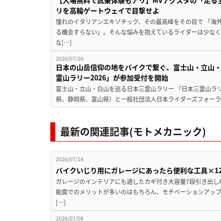
【入場無料で試乗体験もアリ】MVアグスタの「走る宝石
リを高輪ゲートウェイで目撃せよ
憧れのイタリアンエキゾチック、その最高峰をその目で 「海
る機会すらない」。そんな悩みを抱えているライダーは少な
な[…]
2026/07/26
日本の山岳信仰の地をバイクで繋ぐ、富士山・立山・
霊山ラリー2026」が参加受付を開始
富士山・立山・白山を巡る日本三霊山ラリー 「日本三霊山ラリ
県、静岡県、富山県）と一般社団法人日本ライダーズフォーラ
最新の関連記事(モトメカニック)
2026/07/14
バイクいじり用にガレージにあったら便利な工具×1
ガレージのインテリアにも適したカギ付き大容量7段引き出し
能面でのメリットが多いのはもちろん、モチベーションアッ
[…]
2026/07/08