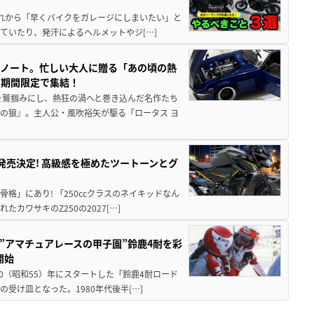
と疲れから「早くバイクをガレージにしまいたい」と
ていたり、発汗によるヘルメットやジ[…]
トノート。忙しい大人に贈る「あの頃の熱
に期間限定で集結！
を鷲掴みにし、熱狂の渦へと巻き込んだ名作たち
の狼』。主人公・風吹裕矢が駆る「ロータス ヨ
5に発売決定! 高級感を極めたツートーンとグ
骨格」にあり! 「250ccクラスのネイキッドなん
ワサキのZ250の2027[…]
た”アマチュアレースの甲子園”鈴鹿4耐を彩
開始
80（昭和55）年にスタートした「鈴鹿4耐ロード
受け皿となった。1980年代後半[…]