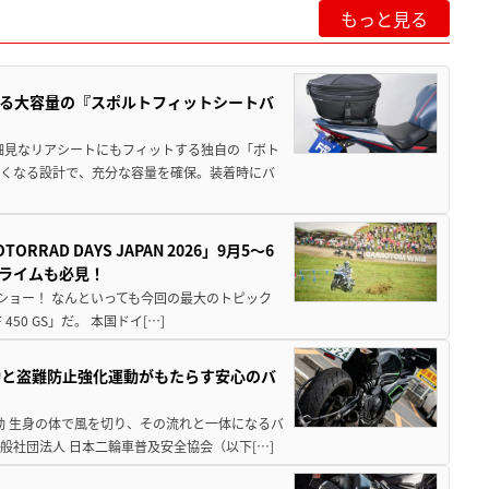
もっと見る
る大容量の『スポルトフィットシートバ
細見なリアシートにもフィットする独自の「ボト
広くなる設計で、充分な容量を確保。装着時にバ
AD DAYS JAPAN 2026」9月5〜6
クライムも必見！
解体ショー！ なんといっても今回の最大のトピック
0 GS」だ。 本国ドイ[…]
動と盗難防止強化運動がもたらす安心のバ
動 生身の体で風を切り、その流れと一体になるバ
社団法人 日本二輪車普及安全協会（以下[…]