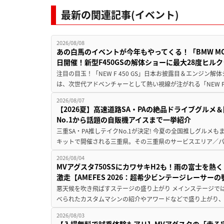
最新の関連記事(イベント)
2026/08/08
あの白馬のイベントが今年もやってくる！「BMW MOTORR
日開催！新型F450GSの解体ショーに最大28度ヒル
注目の目玉！「NEW F 450 GS」日本お披露目＆エンジン
は、次世代アドベンチャーとして熱い視線が注がれる「NEW F 45
2026/08/07
【2026夏】高速道路SA・PAの絶品ドライブグル
No.1から話題の自販機アイスまで一挙紹介
三重SA・PA推しテイクNo.1が決定! 今夏の全国推しグルメ
キットで開催される三重県。その三重県のサービスエリア／パ
2026/08/04
MVアグスタ750SSにカワサキH2も！雨の富士を
激走【AMEFES 2026：超希少ビンテージレーサー
悪天候を吹き飛ばすステージの盛り上がり メインステージでは
べられたカスタムマシンの紹介やアワードなどで盛り上がり、
2026/08/03