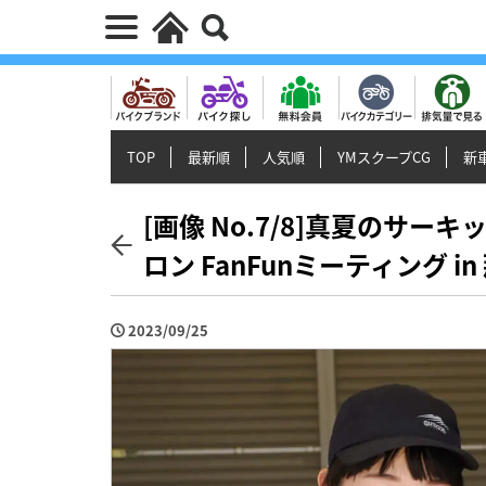
TOP
最新順
人気順
YMスクープCG
新車
[画像 No.7/8]真夏のサ
ロン FanFunミーティング 
2023/09/25