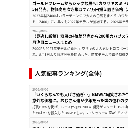
ゴールドフレームからシックな黒へ! カワサキのミド
5日発売。物価高を吹き飛ばす77万円据え置き価格【Z
2027年型Z400はカラーチェンジで大人の色気をまとう カ
ド「Z400」に、早くも2027年モデルが登場する。 2026年
2026/08/08
【見逃し厳禁】漆黒の4気筒発売から200馬力ハブス
月注目ニュースまとめ
Z900RS 2027年モデルに新色 カワサキの大人気レトロスポー
れ、8月1日より順次発売を開始した。前年モデルで電子制御ス
人気記事ランキング(全体)
2026/08/06
「いくらなんでも大げさ過ぎ…」BMWに嘲笑された“190
意外な価格に。おじさん達が少年だった頃の憧れの
打倒BMWを掲げ、レース仕様の190Eの開発がスタート 19
たのはM3を投入したBMWでした。2.3リッターの直4から2.
2026/08/04