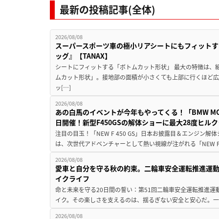
最新の投稿記事(全体)
2026/08/08
スーパースポーツ車の極小リアシートにもフィットす
ッグ』【TANAX】
シートにフィットする「ボトムカット形状」 最大の特徴は、
ムカット形状」。接地部の面積が小さくても上部に行くほど
ッ[…]
2026/08/08
あの白馬のイベントが今年もやってくる！「BMW MOTORR
日開催！新型F450GSの解体ショーに最大28度ヒル
注目の目玉！「NEW F 450 GS」日本お披露目＆エンジン
は、次世代アドベンチャーとして熱い視線が注がれる「NEW F 45
2026/08/08
愛車と自分を守る秋の約束。二輪車安全運転推進運
イクライフ
命と未来を守る20日間の誓い：第51回二輪車安全運転推進運
イク。その楽しさを支えるのは、揺るぎない安全と安心だ。一般
2026/08/08