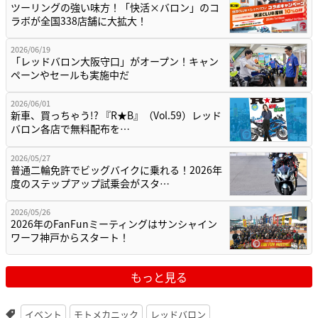
ツーリングの強い味方！「快活×バロン」のコ
ラボが全国338店舗に大拡大！
2026/06/19
「レッドバロン大阪守口」がオープン！キャン
ペーンやセールも実施中だ
2026/06/01
新車、買っちゃう!? 『R★B』（Vol.59）レッド
バロン各店で無料配布を…
2026/05/27
普通二輪免許でビッグバイクに乗れる！2026年
度のステップアップ試乗会がスタ…
2026/05/26
2026年のFanFunミーティングはサンシャイン
ワーフ神戸からスタート！
もっと見る
イベント
モトメカニック
レッドバロン