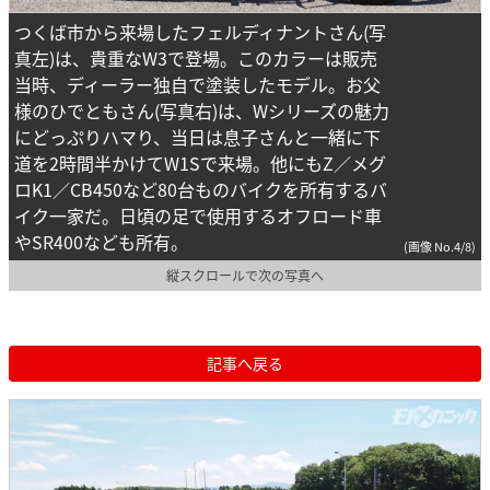
つくば市から来場したフェルディナントさん(写
真左)は、貴重なW3で登場。このカラーは販売
当時、ディーラー独自で塗装したモデル。お父
様のひでともさん(写真右)は、Wシリーズの魅力
にどっぷりハマり、当日は息子さんと一緒に下
道を2時間半かけてW1Sで来場。他にもZ／メグ
ロK1／CB450など80台ものバイクを所有するバ
イク一家だ。日頃の足で使用するオフロード車
やSR400なども所有。
(画像 No.4/8)
縦スクロールで次の写真へ
記事へ戻る