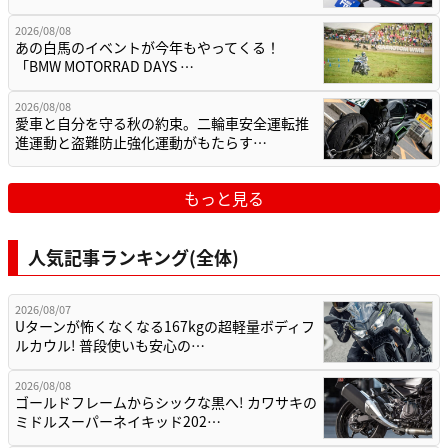
2026/08/08
あの白馬のイベントが今年もやってくる！
「BMW MOTORRAD DAYS …
2026/08/08
愛車と自分を守る秋の約束。二輪車安全運転推
進運動と盗難防止強化運動がもたらす…
もっと見る
人気記事ランキング(全体)
2026/08/07
Uターンが怖くなくなる167kgの超軽量ボディフ
ルカウル! 普段使いも安心の…
2026/08/08
ゴールドフレームからシックな黒へ! カワサキの
ミドルスーパーネイキッド202…