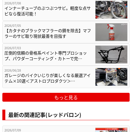
2026/07/08
インナーチューブのぶつぶつサビ。軽度な点サ
ビなら復活可能！
2026/07/05
【カタナのブラックマフラーの錆を除去】マフ
ラーのサビ取り現状最善を目指す
2026/07/03
圧倒的信頼の骨格系ペイント専門プロショッ
プ、パウダーコーティング・カトーで完…
2026/06/28
ガレージのバイクいじりが楽しくなる厳選アイ
テム×10選＜アストロプロダクツ＞…
もっと見る
最新の関連記事(レッドバロン)
2026/07/09