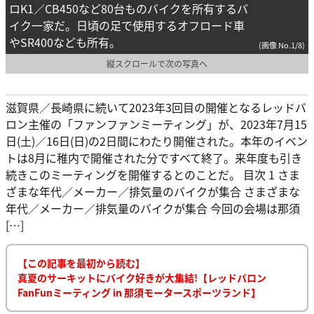
ロK1／CB450など80台ものバイクを所有するバ
イク一家だ。日頃の足で使用するオフロード車
やSR400なども所有。
(画像 No.1/8)
縦スクロールで次の写真へ
滋賀県／長崎県に続いて2023年3回目の開催となるレッドバ
ロン主催の「ファンファンミーティング」が、2023年7月15
日(土)／16日(日)の2日間にわたり開催された。本年のイベン
トは8月に稚内で開催された分ですべて終了。来年度も引き
続きこのミーティングを開催するとのことだ。 目次 1 さま
ざまな年代／メーカー／排気量のバイクが集合 さまざまな
年代／メーカー／排気量のバイクが集合 今回の会場は那須
[…]
【この記事を最初から読む】
真夏のサーキットにバイク好きが大集結!【レッドバロン
FanFunミーティング in 那須モータースポーツランド】