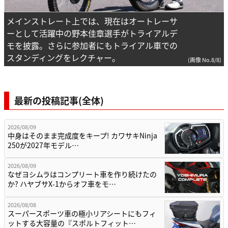
メインストレート上では、現在はオートレーサ
ーとして活躍中の野本佳章選手がトライアルデ
モを披露。さらに参加者にもトライアル車での
スタンディングをレクチャー。
(画像 No.8/8)
最新の投稿記事(全体)
2026/08/09
中身はそのまま完成度をキープ! カワサキNinja
250が2027年モデル…
2026/08/09
なぜヨシムラはコンプリート車を作り続けたの
か? ハヤブサX-1からオフ車をモ…
2026/08/08
スーパースポーツ車の極小リアシートにもフィ
ットする大容量の『スポルトフィット…