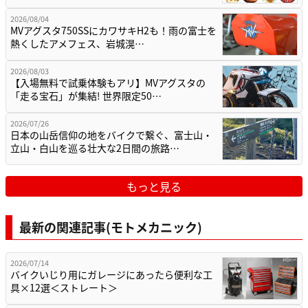
2026/08/04
MVアグスタ750SSにカワサキH2も！雨の富士を
熱くしたアメフェス、岩城滉…
2026/08/03
【入場無料で試乗体験もアリ】MVアグスタの
「走る宝石」が集結! 世界限定50…
2026/07/26
日本の山岳信仰の地をバイクで繋ぐ、富士山・
立山・白山を巡る壮大な2日間の旅路…
もっと見る
最新の関連記事(モトメカニック)
2026/07/14
バイクいじり用にガレージにあったら便利な工
具×12選＜ストレート＞