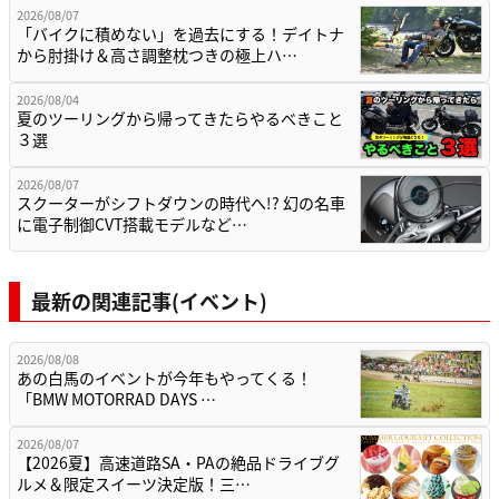
2026/08/07
「バイクに積めない」を過去にする！デイトナ
から肘掛け＆高さ調整枕つきの極上ハ…
2026/08/04
夏のツーリングから帰ってきたらやるべきこと
３選
2026/08/07
スクーターがシフトダウンの時代へ!? 幻の名車
に電子制御CVT搭載モデルなど…
最新の関連記事(イベント)
2026/08/08
あの白馬のイベントが今年もやってくる！
「BMW MOTORRAD DAYS …
2026/08/07
【2026夏】高速道路SA・PAの絶品ドライブグ
ルメ＆限定スイーツ決定版！三…