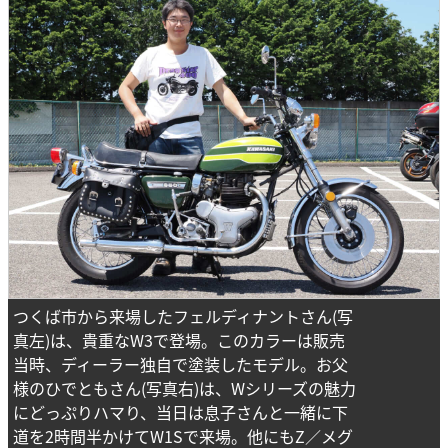
つくば市から来場したフェルディナントさん(写
真左)は、貴重なW3で登場。このカラーは販売
当時、ディーラー独自で塗装したモデル。お父
様のひでともさん(写真右)は、Wシリーズの魅力
にどっぷりハマり、当日は息子さんと一緒に下
道を2時間半かけてW1Sで来場。他にもZ／メグ