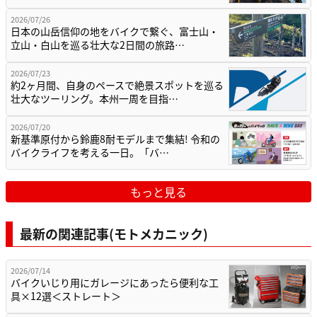
2026/07/26
日本の山岳信仰の地をバイクで繋ぐ、富士山・
立山・白山を巡る壮大な2日間の旅路…
2026/07/23
約2ヶ月間、自身のペースで絶景スポットを巡る
壮大なツーリング。本州一周を目指…
2026/07/20
新基準原付から鈴鹿8耐モデルまで集結! 令和の
バイクライフを考える一日。「バ…
もっと見る
最新の関連記事(モトメカニック)
2026/07/14
バイクいじり用にガレージにあったら便利な工
具×12選＜ストレート＞