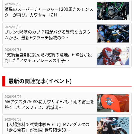
2026/08/05
驚異のスーパーチャージャー! 200馬力のモンス
ターが再び。カワサキ「Z H…
2026/08/05
ブレンボ6基のカブ!? 脳がバグる異常なカスタ
ムから、最新Eクラッチ搭載のC…
2026/07/31
4気筒全盛期に挑んだ2気筒の意地。600台が殺
到した”アマチュアレースの甲子…
最新の関連記事(イベント)
2026/08/04
MVアグスタ750SSにカワサキH2も！雨の富士を
熱くしたアメフェス、岩城滉…
2026/08/03
【入場無料で試乗体験もアリ】MVアグスタの
「走る宝石」が集結! 世界限定50…