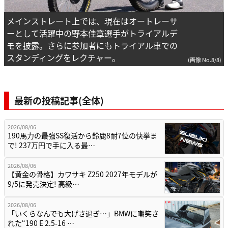
メインストレート上では、現在はオートレーサ
ーとして活躍中の野本佳章選手がトライアルデ
モを披露。さらに参加者にもトライアル車での
スタンディングをレクチャー。
(画像 No.8/8)
最新の投稿記事(全体)
2026/08/06
190馬力の最強SS復活から鈴鹿8耐7位の快挙ま
で! 237万円で手に入る最…
2026/08/06
【黄金の骨格】カワサキ Z250 2027年モデルが
9/5に発売決定! 高級…
2026/08/06
「いくらなんでも大げさ過ぎ…」BMWに嘲笑さ
れた“190 E 2.5-16 …