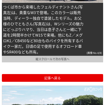
つくば市から来場したフェルディナントさん(写
真左)は、貴重なW3で登場。このカラーは販売
当時、ディーラー独自で塗装したモデル。お父
様のひでともさん(写真右)は、Wシリーズの魅力
にどっぷりハマり、当日は息子さんと一緒に下
道を2時間半かけてW1Sで来場。他にもZ／メグ
ロK1／CB450など80台ものバイクを所有するバ
イク一家だ。日頃の足で使用するオフロード車
やSR400なども所有。
(画像 No.4/8)
縦スクロールで次の写真へ
記事へ戻る