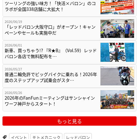
ツーリングの強い味方！「快活×バロン」のコ
ラボが全国338店舗に大拡大！
2026/06/19
「レッドバロン大阪守口」がオープン！キャン
ペーンやセールも実施中だ
2026/06/01
新車、買っちゃう!? 『R★B』（Vol.59）レッド
バロン各店で無料配布を…
2026/05/27
普通二輪免許でビッグバイクに乗れる！2026年
度のステップアップ試乗会がスタ…
2026/05/26
2026年のFanFunミーティングはサンシャイン
ワーフ神戸からスタート！
もっと見る
イベント
モトメカニック
レッドバロン