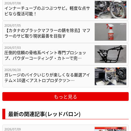
2026/07/08
インナーチューブのぶつぶつサビ。軽度な点サ
ビなら復活可能！
2026/07/05
【カタナのブラックマフラーの錆を除去】マフ
ラーのサビ取り現状最善を目指す
2026/07/03
圧倒的信頼の骨格系ペイント専門プロショッ
プ、パウダーコーティング・カトーで完…
2026/06/28
ガレージのバイクいじりが楽しくなる厳選アイ
テム×10選＜アストロプロダクツ＞…
もっと見る
最新の関連記事(レッドバロン)
2026/07/09