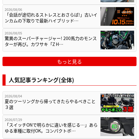
2026/08/06
「会話が途切れるストレスとおさらば!」古いイ
ンカムの下取りで最新ハイブリッド…
2026/08/05
驚異のスーパーチャージャー! 200馬力のモンス
ターが再び。カワサキ「Z H…
もっと見る
人気記事ランキング(全体)
2026/08/04
夏のツーリングから帰ってきたらやるべきこと
３選
2026/07/29
「スイッチONで明らかに違いを感じる…」あら
ゆる車種に取付OK。コンパクトボ…