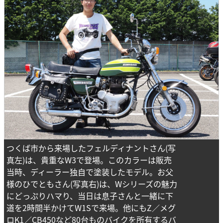
つくば市から来場したフェルディナントさん(写
真左)は、貴重なW3で登場。このカラーは販売
当時、ディーラー独自で塗装したモデル。お父
様のひでともさん(写真右)は、Wシリーズの魅力
にどっぷりハマり、当日は息子さんと一緒に下
道を2時間半かけてW1Sで来場。他にもZ／メグ
ロK1／CB450など80台ものバイクを所有するバ