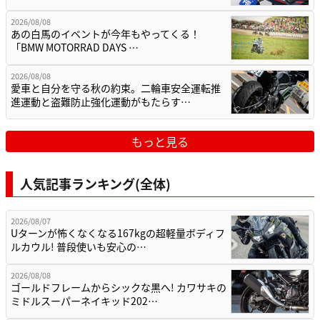
2026/08/08
あの白馬のイベントが今年もやってくる！
「BMW MOTORRAD DAYS …
2026/08/08
愛車と自分を守る秋の約束。二輪車安全運転推
進運動と盗難防止強化運動がもたらす…
もっと見る
人気記事ランキング(全体)
2026/08/07
Uターンが怖くなくなる167kgの超軽量ボディフ
ルカウル! 普段使いも安心の…
2026/08/08
ゴールドフレームからシックな黒へ! カワサキの
ミドルスーパーネイキッド202…