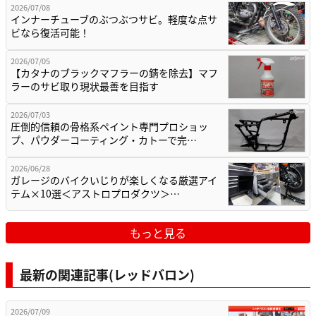
2026/07/08
インナーチューブのぶつぶつサビ。軽度な点サ
ビなら復活可能！
2026/07/05
【カタナのブラックマフラーの錆を除去】マフ
ラーのサビ取り現状最善を目指す
2026/07/03
圧倒的信頼の骨格系ペイント専門プロショッ
プ、パウダーコーティング・カトーで完…
2026/06/28
ガレージのバイクいじりが楽しくなる厳選アイ
テム×10選＜アストロプロダクツ＞…
もっと見る
最新の関連記事(レッドバロン)
2026/07/09