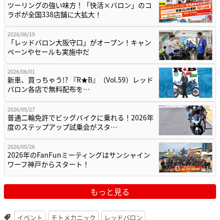
ツーリングの強い味方！「快活×バロン」のコ
ラボが全国338店舗に大拡大！
2026/06/19
「レッドバロン大阪守口」がオープン！キャン
ペーンやセールも実施中だ
2026/06/01
新車、買っちゃう!? 『R★B』（Vol.59）レッド
バロン各店で無料配布を…
2026/05/27
普通二輪免許でビッグバイクに乗れる！2026年
度のステップアップ試乗会がスタ…
2026/05/26
2026年のFanFunミーティングはサンシャイン
ワーフ神戸からスタート！
もっと見る
イベント
モトメカニック
レッドバロン