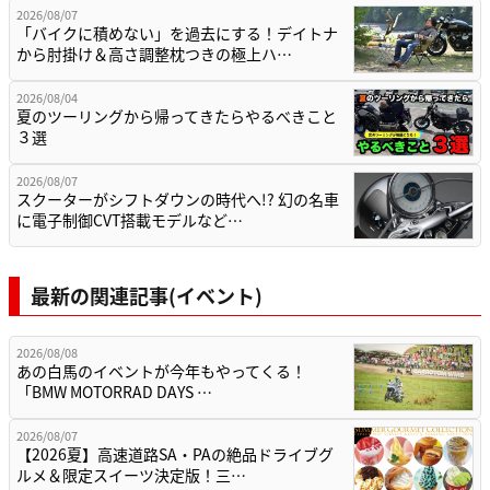
2026/08/07
「バイクに積めない」を過去にする！デイトナ
から肘掛け＆高さ調整枕つきの極上ハ…
2026/08/04
夏のツーリングから帰ってきたらやるべきこと
３選
2026/08/07
スクーターがシフトダウンの時代へ!? 幻の名車
に電子制御CVT搭載モデルなど…
最新の関連記事(イベント)
2026/08/08
あの白馬のイベントが今年もやってくる！
「BMW MOTORRAD DAYS …
2026/08/07
【2026夏】高速道路SA・PAの絶品ドライブグ
ルメ＆限定スイーツ決定版！三…