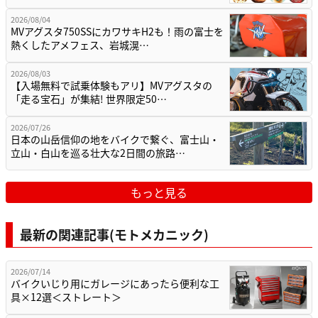
2026/08/04
MVアグスタ750SSにカワサキH2も！雨の富士を
熱くしたアメフェス、岩城滉…
2026/08/03
【入場無料で試乗体験もアリ】MVアグスタの
「走る宝石」が集結! 世界限定50…
2026/07/26
日本の山岳信仰の地をバイクで繋ぐ、富士山・
立山・白山を巡る壮大な2日間の旅路…
もっと見る
最新の関連記事(モトメカニック)
2026/07/14
バイクいじり用にガレージにあったら便利な工
具×12選＜ストレート＞