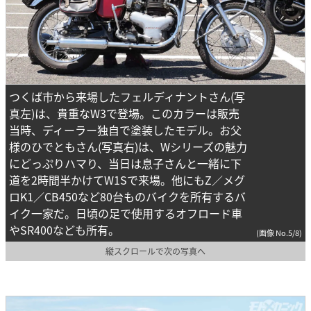
つくば市から来場したフェルディナントさん(写
真左)は、貴重なW3で登場。このカラーは販売
当時、ディーラー独自で塗装したモデル。お父
様のひでともさん(写真右)は、Wシリーズの魅力
にどっぷりハマり、当日は息子さんと一緒に下
道を2時間半かけてW1Sで来場。他にもZ／メグ
ロK1／CB450など80台ものバイクを所有するバ
イク一家だ。日頃の足で使用するオフロード車
やSR400なども所有。
(画像 No.5/8)
縦スクロールで次の写真へ