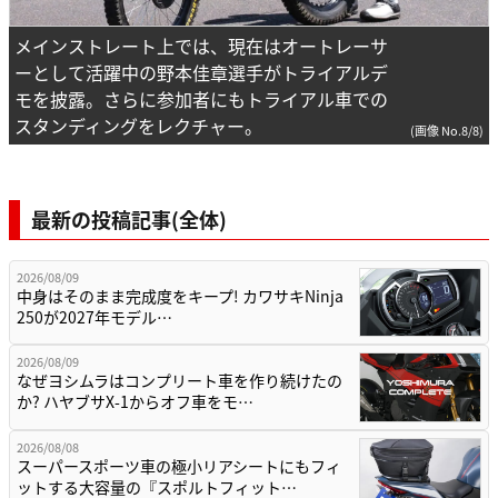
メインストレート上では、現在はオートレーサ
ーとして活躍中の野本佳章選手がトライアルデ
モを披露。さらに参加者にもトライアル車での
スタンディングをレクチャー。
(画像 No.8/8)
最新の投稿記事(全体)
2026/08/09
中身はそのまま完成度をキープ! カワサキNinja
250が2027年モデル…
2026/08/09
なぜヨシムラはコンプリート車を作り続けたの
か? ハヤブサX-1からオフ車をモ…
2026/08/08
スーパースポーツ車の極小リアシートにもフィ
ットする大容量の『スポルトフィット…