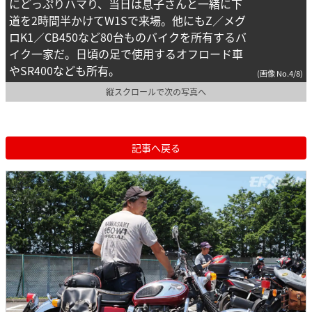
にどっぷりハマり、当日は息子さんと一緒に下
道を2時間半かけてW1Sで来場。他にもZ／メグ
ロK1／CB450など80台ものバイクを所有するバ
イク一家だ。日頃の足で使用するオフロード車
やSR400なども所有。
(画像 No.4/8)
縦スクロールで次の写真へ
記事へ戻る