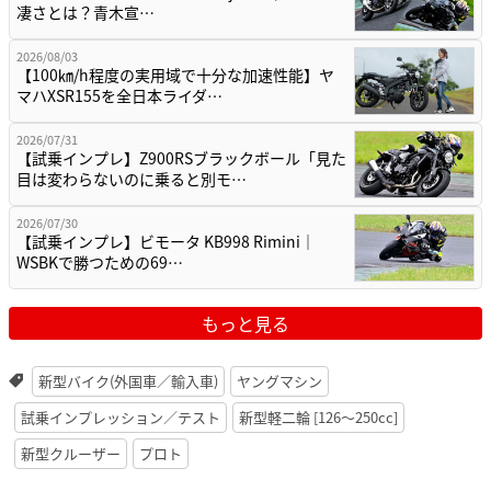
凄さとは？青木宣…
2026/08/03
【100㎞/h程度の実用域で十分な加速性能】ヤ
マハXSR155を全日本ライダ…
2026/07/31
【試乗インプレ】Z900RSブラックボール「見た
目は変わらないのに乗ると別モ…
2026/07/30
【試乗インプレ】ビモータ KB998 Rimini｜
WSBKで勝つための69…
もっと見る
新型バイク(外国車／輸入車)
ヤングマシン
試乗インプレッション／テスト
新型軽二輪 [126〜250cc]
新型クルーザー
プロト