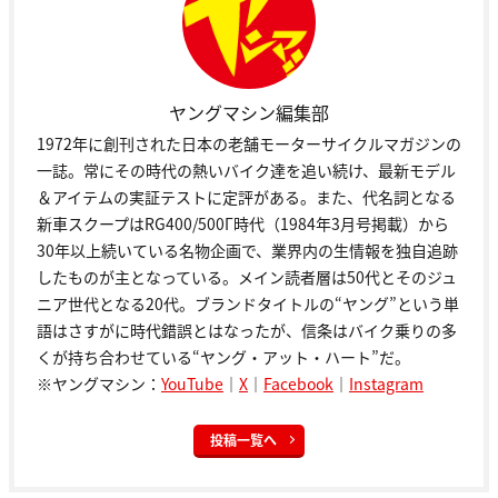
ヤングマシン編集部
1972年に創刊された日本の老舗モーターサイクルマガジンの
一誌。常にその時代の熱いバイク達を追い続け、最新モデル
＆アイテムの実証テストに定評がある。また、代名詞となる
新車スクープはRG400/500Γ時代（1984年3月号掲載）から
30年以上続いている名物企画で、業界内の生情報を独自追跡
したものが主となっている。メイン読者層は50代とそのジュ
ニア世代となる20代。ブランドタイトルの“ヤング”という単
語はさすがに時代錯誤とはなったが、信条はバイク乗りの多
くが持ち合わせている“ヤング・アット・ハート”だ。
※ヤングマシン：
YouTube
｜
X
｜
Facebook
｜
Instagram
投稿一覧へ