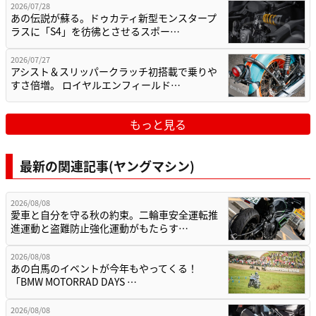
2026/07/28
あの伝説が蘇る。ドゥカティ新型モンスタープ
ラスに「S4」を彷彿とさせるスポー…
2026/07/27
アシスト＆スリッパークラッチ初搭載で乗りや
すさ倍増。 ロイヤルエンフィールド…
もっと見る
最新の関連記事(ヤングマシン)
2026/08/08
愛車と自分を守る秋の約束。二輪車安全運転推
進運動と盗難防止強化運動がもたらす…
2026/08/08
あの白馬のイベントが今年もやってくる！
「BMW MOTORRAD DAYS …
2026/08/08