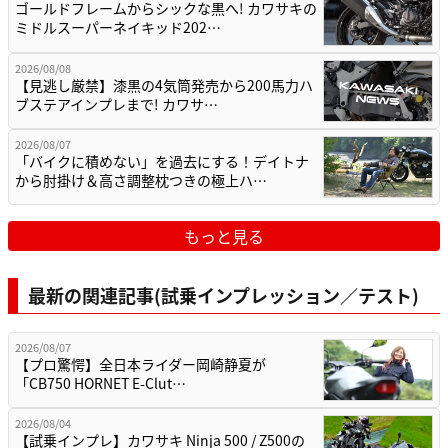
ゴールドフレームからシックな黒へ! カワサキの
ミドルスーパーネイキッド202…
2026/08/08
【見逃し厳禁】漆黒の4気筒発売から200馬力ハ
ブステアインプレまで! カワサ…
2026/08/07
「バイクに積めない」を過去にする！デイトナ
から肘掛け＆高さ調整枕つきの極上ハ…
もっと見る
最新の関連記事(試乗インプレッション／テスト)
2026/08/07
【プロ驚愕】全日本ライダー岡崎静夏が
「CB750 HORNET E-Clut…
2026/08/04
【試乗インプレ】カワサキ Ninja 500 / Z500の