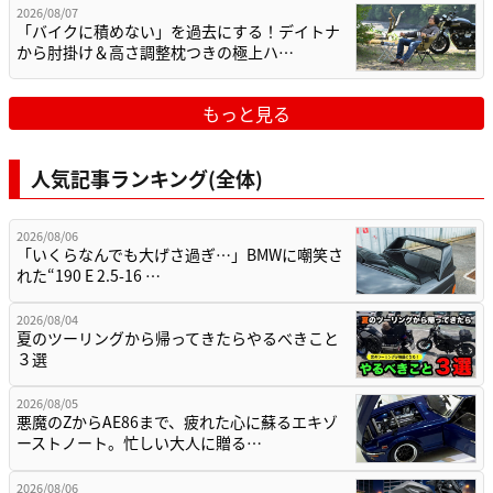
2026/08/07
「バイクに積めない」を過去にする！デイトナ
から肘掛け＆高さ調整枕つきの極上ハ…
もっと見る
人気記事ランキング(全体)
2026/08/06
「いくらなんでも大げさ過ぎ…」BMWに嘲笑さ
れた“190 E 2.5-16 …
2026/08/04
夏のツーリングから帰ってきたらやるべきこと
３選
2026/08/05
悪魔のZからAE86まで、疲れた心に蘇るエキゾ
ーストノート。忙しい大人に贈る…
2026/08/06