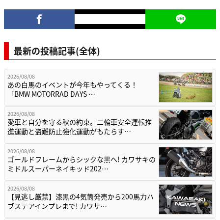
最新の投稿記事(全体)
2026/08/08
あの白馬のイベントが今年もやってくる！
「BMW MOTORRAD DAYS …
2026/08/08
愛車と自分を守る秋の約束。二輪車安全運転推
進運動と盗難防止強化運動がもたらす…
2026/08/08
ゴールドフレームからシックな黒へ! カワサキの
ミドルスーパーネイキッド202…
2026/08/08
【見逃し厳禁】漆黒の4気筒発売から200馬力ハ
ブステアインプレまで! カワサ…