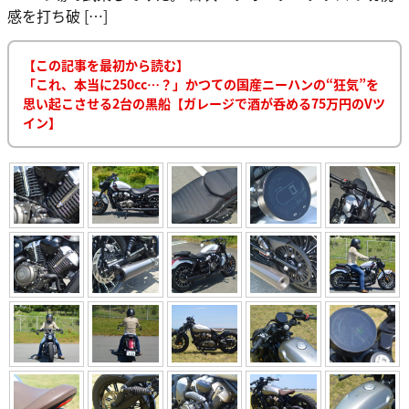
感を打ち破 […]
【この記事を最初から読む】
「これ、本当に250cc…？」かつての国産ニーハンの“狂気”を
思い起こさせる2台の黒船【ガレージで酒が呑める75万円のVツ
イン】