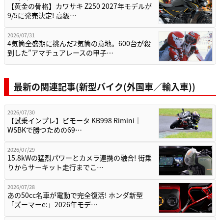
【黄金の骨格】カワサキ Z250 2027年モデルが
9/5に発売決定! 高級…
2026/07/31
4気筒全盛期に挑んだ2気筒の意地。600台が殺
到した”アマチュアレースの甲子…
最新の関連記事(新型バイク(外国車／輸入車))
2026/07/30
【試乗インプレ】ビモータ KB998 Rimini｜
WSBKで勝つための69…
2026/07/29
15.8kWの猛烈パワーとカメラ連携の融合! 街乗
りからサーキット走行までこ…
2026/07/28
あの50cc名車が電動で完全復活! ホンダ新型
「ズーマーe:」2026年モデ…