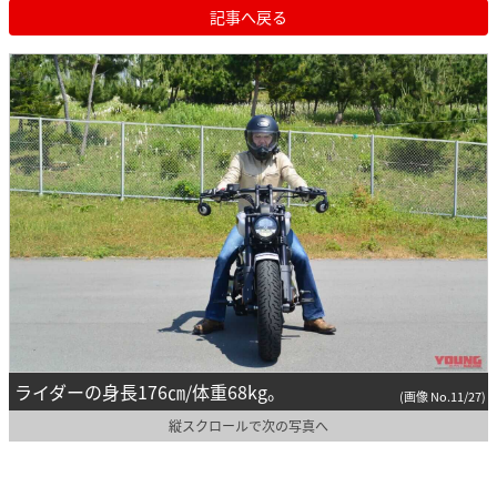
記事へ戻る
ライダーの身長176㎝/体重68kg。
(画像 No.11/27)
縦スクロールで次の写真へ