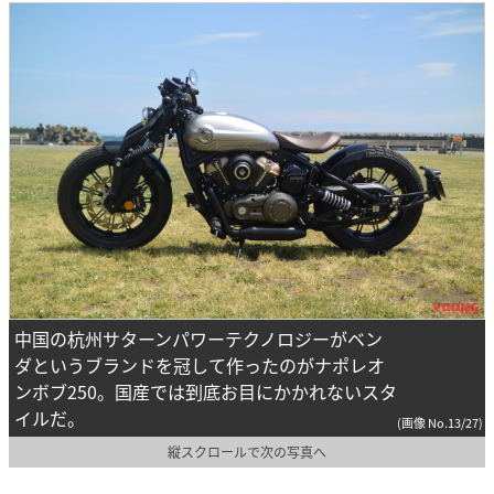
中国の杭州サターンパワーテクノロジーがベン
ダというブランドを冠して作ったのがナポレオ
ンボブ250。国産では到底お目にかかれないスタ
イルだ。
(画像 No.13/27)
縦スクロールで次の写真へ