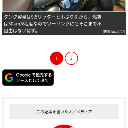
タンク容量は9.5リッターと小ぶりながら、燃費
は30km/ℓ程度なのでツーリングにもそこまで不
自由はないはず。
(画像 No.20/27)
1
2
この記事を書いた人／メディア