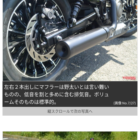
左右２本出しにマフラーは野太いとは言い難い
ものの、低音を割と多めに含む排気音。ボリュ
ームそのものは標準的。
(画像 No.7/27)
縦スクロールで次の写真へ