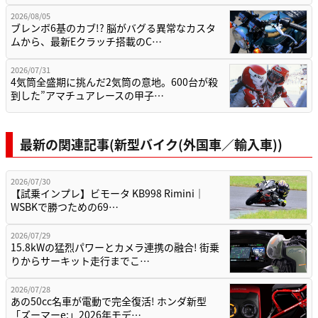
2026/08/05
ブレンボ6基のカブ!? 脳がバグる異常なカスタ
ムから、最新Eクラッチ搭載のC…
2026/07/31
4気筒全盛期に挑んだ2気筒の意地。600台が殺
到した”アマチュアレースの甲子…
最新の関連記事(新型バイク(外国車／輸入車))
2026/07/30
【試乗インプレ】ビモータ KB998 Rimini｜
WSBKで勝つための69…
2026/07/29
15.8kWの猛烈パワーとカメラ連携の融合! 街乗
りからサーキット走行までこ…
2026/07/28
あの50cc名車が電動で完全復活! ホンダ新型
「ズーマーe:」2026年モデ…