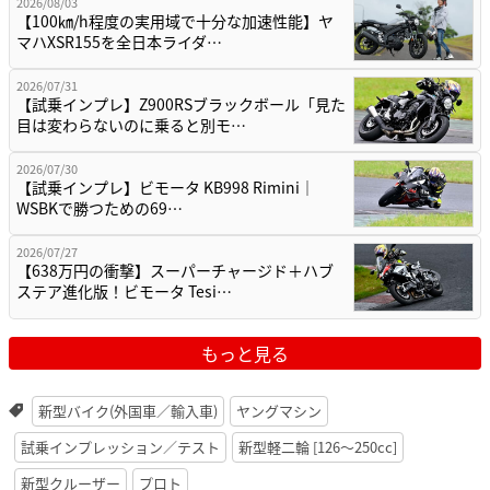
2026/08/03
【100㎞/h程度の実用域で十分な加速性能】ヤ
マハXSR155を全日本ライダ…
2026/07/31
【試乗インプレ】Z900RSブラックボール「見た
目は変わらないのに乗ると別モ…
2026/07/30
【試乗インプレ】ビモータ KB998 Rimini｜
WSBKで勝つための69…
2026/07/27
【638万円の衝撃】スーパーチャージド＋ハブ
ステア進化版！ビモータ Tesi…
もっと見る
新型バイク(外国車／輸入車)
ヤングマシン
試乗インプレッション／テスト
新型軽二輪 [126〜250cc]
新型クルーザー
プロト