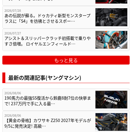
2026/07/28
あの伝説が蘇る。ドゥカティ新型モンスタープ
ラスに「S4」を彷彿とさせるスポー…
2026/07/27
アシスト＆スリッパークラッチ初搭載で乗りや
すさ倍増。 ロイヤルエンフィールド…
もっと見る
最新の関連記事(ヤングマシン)
2026/08/06
190馬力の最強SS復活から鈴鹿8耐7位の快挙ま
で! 237万円で手に入る最…
2026/08/06
【黄金の骨格】カワサキ Z250 2027年モデルが
9/5に発売決定! 高級…