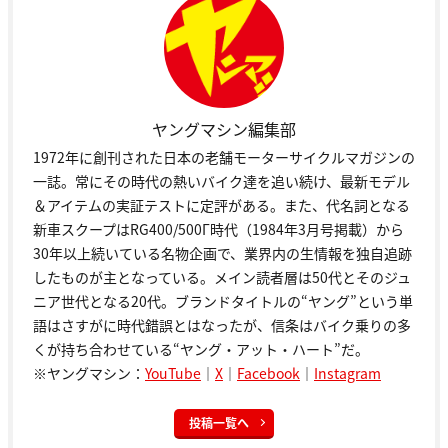
ヤングマシン編集部
1972年に創刊された日本の老舗モーターサイクルマガジンの
一誌。常にその時代の熱いバイク達を追い続け、最新モデル
＆アイテムの実証テストに定評がある。また、代名詞となる
新車スクープはRG400/500Γ時代（1984年3月号掲載）から
30年以上続いている名物企画で、業界内の生情報を独自追跡
したものが主となっている。メイン読者層は50代とそのジュ
ニア世代となる20代。ブランドタイトルの“ヤング”という単
語はさすがに時代錯誤とはなったが、信条はバイク乗りの多
くが持ち合わせている“ヤング・アット・ハート”だ。
※ヤングマシン：
YouTube
｜
X
｜
Facebook
｜
Instagram
投稿一覧へ