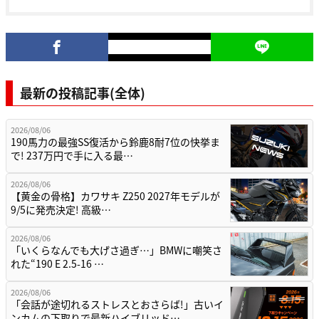
最新の投稿記事(全体)
2026/08/06
190馬力の最強SS復活から鈴鹿8耐7位の快挙ま
で! 237万円で手に入る最…
2026/08/06
【黄金の骨格】カワサキ Z250 2027年モデルが
9/5に発売決定! 高級…
2026/08/06
「いくらなんでも大げさ過ぎ…」BMWに嘲笑さ
れた“190 E 2.5-16 …
2026/08/06
「会話が途切れるストレスとおさらば!」古いイ
ンカムの下取りで最新ハイブリッド…