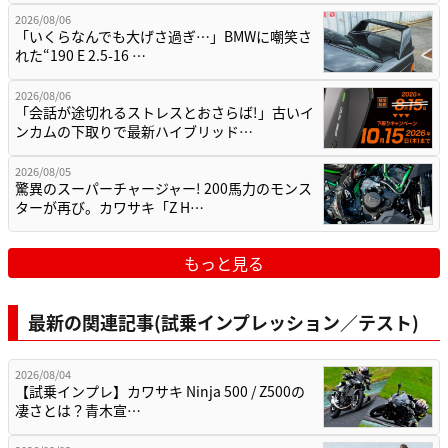
2026/08/06
「いくらなんでも大げさ過ぎ…」BMWに嘲笑さ
れた“190 E 2.5-16 …
2026/08/06
「会話が途切れるストレスとおさらば!」古いイ
ンカムの下取りで最新ハイブリッド…
2026/08/05
驚異のスーパーチャージャー! 200馬力のモンス
ターが再び。カワサキ「Z H…
もっと見る
最新の関連記事(試乗インプレッション／テスト)
2026/08/04
【試乗インプレ】カワサキ Ninja 500 / Z500の
凄さとは？青木宣…