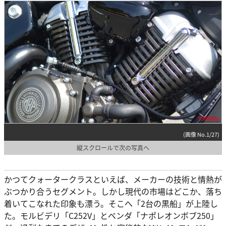
(画像 No.1/27)
縦スクロールで次の写真へ
かつてクォータークラスといえば、メーカーの技術と情熱が
ぶつかり合うセグメント。しかし現代の市場はどこか、落ち
着いてこなれた印象も漂う。そこへ「2台の黒船」が上陸し
た。モルビデリ「C252V」とベンダ「ナポレオンボブ250」