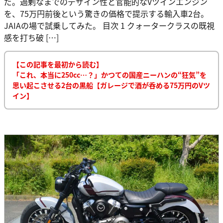
だ。過剰なまでのデザイン性と官能的なVツインエンジン
を、75万円前後という驚きの価格で提示する輸入車2台。
JAIAの場で試乗してみた。 目次 1 クォータークラスの既視
感を打ち破 […]
【この記事を最初から読む】
「これ、本当に250cc…？」かつての国産ニーハンの“狂気”を
思い起こさせる2台の黒船【ガレージで酒が呑める75万円のVツ
イン】