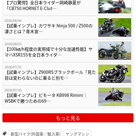
【プロ驚愕】全日本ライダー岡崎静夏が
「CB750 HORNET E-Clut…
2026/08/04
【試乗インプレ】カワサキ Ninja 500 / Z500の
凄さとは？青木宣…
2026/08/03
【100㎞/h程度の実用域で十分な加速性能】ヤ
マハXSR155を全日本ライダ…
2026/07/31
【試乗インプレ】Z900RSブラックボール「見た
目は変わらないのに乗ると別モ…
2026/07/30
【試乗インプレ】ビモータ KB998 Rimini｜
WSBKで勝つための69…
もっと見る
新型バイク(外国車／輸入車)
ヤングマシン