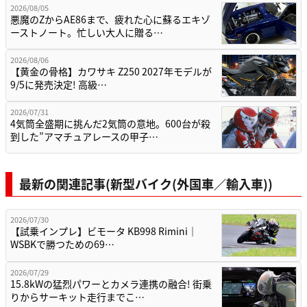
2026/08/05
悪魔のZからAE86まで、疲れた心に蘇るエキゾ
ーストノート。忙しい大人に贈る…
2026/08/06
【黄金の骨格】カワサキ Z250 2027年モデルが
9/5に発売決定! 高級…
2026/07/31
4気筒全盛期に挑んだ2気筒の意地。600台が殺
到した”アマチュアレースの甲子…
最新の関連記事(新型バイク(外国車／輸入車))
2026/07/30
【試乗インプレ】ビモータ KB998 Rimini｜
WSBKで勝つための69…
2026/07/29
15.8kWの猛烈パワーとカメラ連携の融合! 街乗
りからサーキット走行までこ…