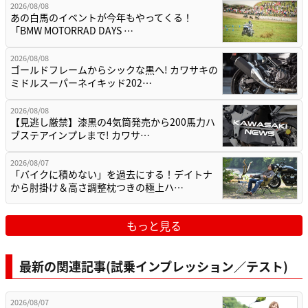
2026/08/08
あの白馬のイベントが今年もやってくる！
「BMW MOTORRAD DAYS …
2026/08/08
ゴールドフレームからシックな黒へ! カワサキの
ミドルスーパーネイキッド202…
2026/08/08
【見逃し厳禁】漆黒の4気筒発売から200馬力ハ
ブステアインプレまで! カワサ…
2026/08/07
「バイクに積めない」を過去にする！デイトナ
から肘掛け＆高さ調整枕つきの極上ハ…
もっと見る
最新の関連記事(試乗インプレッション／テスト)
2026/08/07