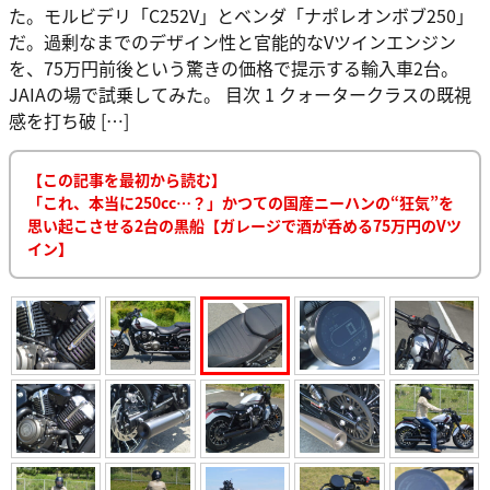
た。モルビデリ「C252V」とベンダ「ナポレオンボブ250」
だ。過剰なまでのデザイン性と官能的なVツインエンジン
を、75万円前後という驚きの価格で提示する輸入車2台。
JAIAの場で試乗してみた。 目次 1 クォータークラスの既視
感を打ち破 […]
【この記事を最初から読む】
「これ、本当に250cc…？」かつての国産ニーハンの“狂気”を
思い起こさせる2台の黒船【ガレージで酒が呑める75万円のVツ
イン】