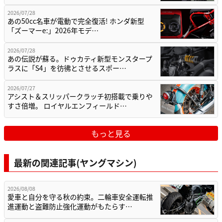
2026/07/28
あの50cc名車が電動で完全復活! ホンダ新型
「ズーマーe:」2026年モデ…
2026/07/28
あの伝説が蘇る。ドゥカティ新型モンスタープ
ラスに「S4」を彷彿とさせるスポー…
2026/07/27
アシスト＆スリッパークラッチ初搭載で乗りや
すさ倍増。 ロイヤルエンフィールド…
もっと見る
最新の関連記事(ヤングマシン)
2026/08/08
愛車と自分を守る秋の約束。二輪車安全運転推
進運動と盗難防止強化運動がもたらす…