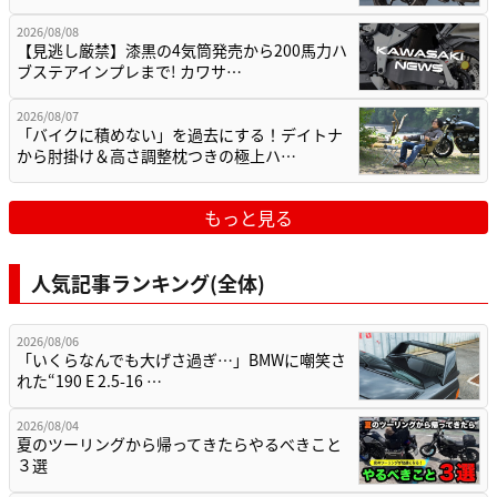
2026/08/08
【見逃し厳禁】漆黒の4気筒発売から200馬力ハ
ブステアインプレまで! カワサ…
2026/08/07
「バイクに積めない」を過去にする！デイトナ
から肘掛け＆高さ調整枕つきの極上ハ…
もっと見る
人気記事ランキング(全体)
2026/08/06
「いくらなんでも大げさ過ぎ…」BMWに嘲笑さ
れた“190 E 2.5-16 …
2026/08/04
夏のツーリングから帰ってきたらやるべきこと
３選