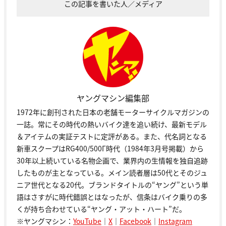
この記事を書いた人／メディア
ヤングマシン編集部
1972年に創刊された日本の老舗モーターサイクルマガジンの
一誌。常にその時代の熱いバイク達を追い続け、最新モデル
＆アイテムの実証テストに定評がある。また、代名詞となる
新車スクープはRG400/500Γ時代（1984年3月号掲載）から
30年以上続いている名物企画で、業界内の生情報を独自追跡
したものが主となっている。メイン読者層は50代とそのジュ
ニア世代となる20代。ブランドタイトルの“ヤング”という単
語はさすがに時代錯誤とはなったが、信条はバイク乗りの多
くが持ち合わせている“ヤング・アット・ハート”だ。
※ヤングマシン：
YouTube
｜
X
｜
Facebook
｜
Instagram