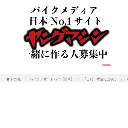
HOME
バイク／オートバイ［新車］
「これ、本当に250cc…？
ヤングマシンとは？
ご利用案内
執筆／編集メンバー
プライバシーポリシー
運営会社
お問い合せ
Copyright ©
NAIGAI PUBLISHING CO.,LTD.
All rights reserved.