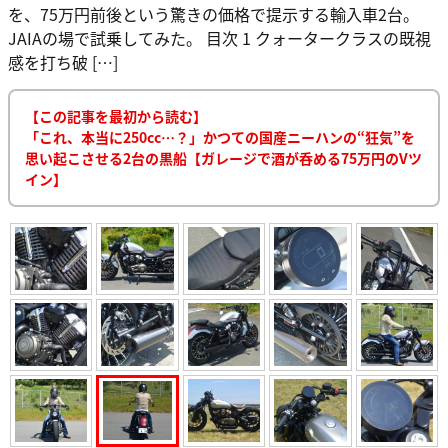
を、75万円前後という驚きの価格で提示する輸入車2台。
JAIAの場で試乗してみた。 目次 1 クォータークラスの既視
感を打ち破 […]
【この記事を最初から読む】
「これ、本当に250cc…？」かつての国産ニーハンの“狂気”を
思い起こさせる2台の黒船【ガレージで酒が呑める75万円のVツ
イン】