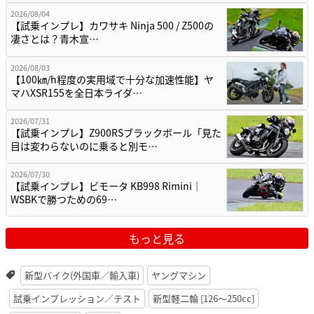
2026/08/04
【試乗インプレ】カワサキ Ninja 500 / Z500の
凄さとは？青木宣…
2026/08/03
【100㎞/h程度の実用域で十分な加速性能】ヤ
マハXSR155を全日本ライダ…
2026/07/31
【試乗インプレ】Z900RSブラックボール「見た
目は変わらないのに乗ると別モ…
2026/07/30
【試乗インプレ】ビモータ KB998 Rimini｜
WSBKで勝つための69…
もっと見る
新型バイク(外国車／輸入車)
ヤングマシン
試乗インプレッション／テスト
新型軽二輪 [126〜250cc]