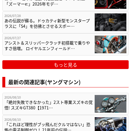
「ズーマーe:」2026年モデ…
2026/07/28
あの伝説が蘇る。ドゥカティ新型モンスタープ
ラスに「S4」を彷彿とさせるスポー…
2026/07/27
アシスト＆スリッパークラッチ初搭載で乗りや
すさ倍増。 ロイヤルエンフィールド…
もっと見る
最新の関連記事(ヤングマシン)
2026/08/10
「絶対失敗できなかった」2スト専業スズキの覚
悟! スズキGT380【1971…
2026/08/10
「これほど理性がブッ飛んだクルマはない」恐
怖の電子制御ゼロ！ 21年前の伝説…