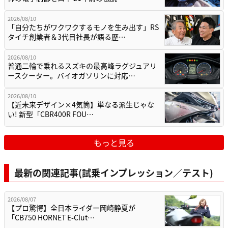
2026/08/10
「自分たちがワクワクするモノを生み出す」RS
タイチ創業者＆3代目社長が語る歴…
2026/08/10
普通二輪で乗れるスズキの最高峰ラグジュアリ
ースクーター。バイオガソリンに対応…
2026/08/10
【近未来デザイン×4気筒】単なる派生じゃな
い! 新型「CBR400R FOU…
もっと見る
最新の関連記事(試乗インプレッション／テスト)
2026/08/07
【プロ驚愕】全日本ライダー岡崎静夏が
「CB750 HORNET E-Clut…