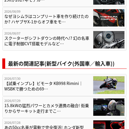
2026/08/09
なぜヨシムラはコンプリート車を作り続けたの
か? ハヤブサX-1からオフ車をモ…
2026/08/07
スクーターがシフトダウンの時代へ!? 幻の名車
に電子制御CVT搭載モデルなど…
最新の関連記事(新型バイク(外国車／輸入車))
2026/07/30
【試乗インプレ】ビモータ KB998 Rimini｜
WSBKで勝つための69…
2026/07/29
15.8kWの猛烈パワーとカメラ連携の融合! 街乗
りからサーキット走行までこ…
2026/07/28
あの50cc名車が電動で完全復活! ホンダ新型