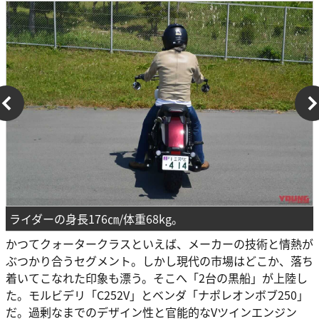
ライダーの身長176㎝/体重68kg。
かつてクォータークラスといえば、メーカーの技術と情熱が
ぶつかり合うセグメント。しかし現代の市場はどこか、落ち
着いてこなれた印象も漂う。そこへ「2台の黒船」が上陸し
た。モルビデリ「C252V」とベンダ「ナポレオンボブ250」
だ。過剰なまでのデザイン性と官能的なVツインエンジン