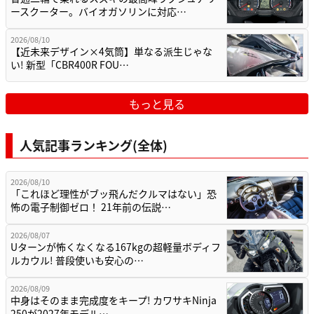
ースクーター。バイオガソリンに対応…
2026/08/10
【近未来デザイン×4気筒】単なる派生じゃな
い! 新型「CBR400R FOU…
もっと見る
人気記事ランキング(全体)
2026/08/10
「これほど理性がブッ飛んだクルマはない」恐
怖の電子制御ゼロ！ 21年前の伝説…
2026/08/07
Uターンが怖くなくなる167kgの超軽量ボディフ
ルカウル! 普段使いも安心の…
2026/08/09
中身はそのまま完成度をキープ! カワサキNinja
250が2027年モデル…