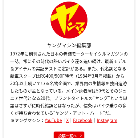
ヤングマシン編集部
1972年に創刊された日本の老舗モーターサイクルマガジンの
一誌。常にその時代の熱いバイク達を追い続け、最新モデル
＆アイテムの実証テストに定評がある。また、代名詞となる
新車スクープはRG400/500Γ時代（1984年3月号掲載）から
30年以上続いている名物企画で、業界内の生情報を独自追跡
したものが主となっている。メイン読者層は50代とそのジュ
ニア世代となる20代。ブランドタイトルの“ヤング”という単
語はさすがに時代錯誤とはなったが、信条はバイク乗りの多
くが持ち合わせている“ヤング・アット・ハート”だ。
※ヤングマシン：
YouTube
｜
X
｜
Facebook
｜
Instagram
投稿一覧へ