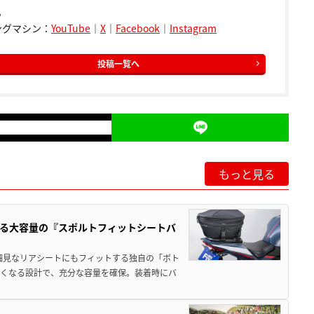
。
ングマシン：
YouTube
｜
X
｜
Facebook
｜
Instagram
投稿一覧へ
もっと見る
る大容量の『スポルトフィットシートバ
細見なリアシートにもフィットする独自の「ボト
広くなる設計で、充分な容量を確保。装着時にバ