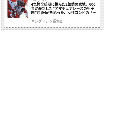
4気筒全盛期に挑んだ2気筒の意地。600
台が殺到した”アマチュアレースの甲子
園”鈴鹿4耐を彩った、女性コンビの「ス
ズキGSX400E」が特別展示開始
ヤングマシン編集部