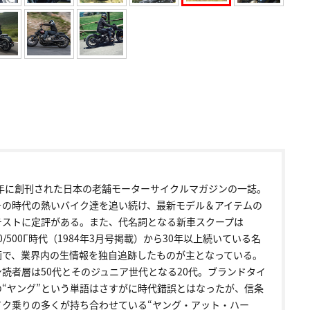
72年に創刊された日本の老舗モーターサイクルマガジンの一誌。
その時代の熱いバイク達を追い続け、最新モデル＆アイテムの
テストに定評がある。また、代名詞となる新車スクープは
00/500Γ時代（1984年3月号掲載）から30年以上続いている名
画で、業界内の生情報を独自追跡したものが主となっている。
ン読者層は50代とそのジュニア世代となる20代。ブランドタイ
の“ヤング”という単語はさすがに時代錯誤とはなったが、信条
イク乗りの多くが持ち合わせている“ヤング・アット・ハー