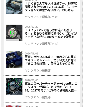
「いくらなんでも大げさ過ぎ…」BMWに
嘲笑された“190 E 2.5-16 エボⅡ”。オー
クションでは意外な価格に。おじさん達
が少年だった頃の憧れのクルマを深堀り
ヤングマシン編集部(ナカ)
2026/07/29
「スイッチONで明らかに違いを感じ
る…」あらゆる車種に取付OK。コンパク
トボディながら1700ルーメンで視界を確
保する［デイトナ・LEDフォグランプユ
ニット プレシャスレイ スモール］
ヤングマシン編集部(ナカ)
2026/08/05
悪魔のZからAE86まで、疲れた心に蘇る
エキゾーストノート。忙しい大人に贈る
「あの頃の熱狂」、名作コミック＆映画
の愛機たちが東京駅地下に期間限定で集
結！
ヤングマシン編集部
2026/08/05
驚異のスーパーチャージャー! 200馬力の
モンスターが再び。カワサキ「Z H2
SE」2027年モデルが9/5に価格据え置き
で発売
ヤングマシン編集部
2026/07/31