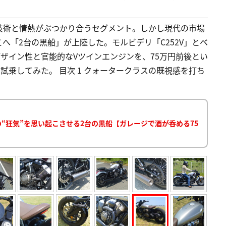
技術と情熱がぶつかり合うセグメント。しかし現代の市場
へ「2台の黒船」が上陸した。モルビデリ「C252V」とベ
デザイン性と官能的なVツインエンジンを、75万円前後とい
で試乗してみた。 目次 1 クォータークラスの既視感を打ち
の“狂気”を思い起こさせる2台の黒船【ガレージで酒が呑める75