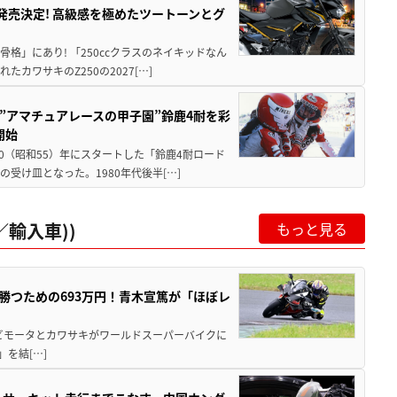
5に発売決定! 高級感を極めたツートーンとグ
骨格」にあり! 「250ccクラスのネイキッドなん
ワサキのZ250の2027[…]
た”アマチュアレースの甲子園”鈴鹿4耐を彩
開始
80（昭和55）年にスタートした「鈴鹿4耐ロード
受け皿となった。1980年代後半[…]
輸入車))
もっと見る
BKで勝つための693万円！青木宣篤が「ほぼレ
 ビモータとカワサキがワールドスーパーバイクに
)」を結[…]