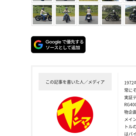
この記事を書いた人／メディア
19
常に
実証
RG4
物企
メイ
トル
はバ