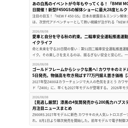
あの白馬のイベントが今年もやってくる！「BMW MOTORR
日開催！新型F450GSの解体ショーに最大28度ヒル
注目の目玉！「NEW F 450 GS」日本お披露目＆エンジン
は、次世代アドベンチャーとして熱い視線が注がれる「NEW F 45
2026/08/08
愛車と自分を守る秋の約束。二輪車安全運転推進運
イクライフ
命と未来を守る20日間の誓い：第51回二輪車安全運転推進運
イク。その楽しさを支えるのは、揺るぎない安全と安心だ。一般
2026/08/08
ゴールドフレームからシックな黒へ! カワサキのミド
5日発売。物価高を吹き飛ばす77万円据え置き価格【Z
2027年型Z400はカラーチェンジで大人の色気をまとう カ
ド「Z400」に、早くも2027年モデルが登場する。 2026年
2026/08/08
【見逃し厳禁】漆黒の4気筒発売から200馬力ハブス
月注目ニュースまとめ
Z900RS 2027年モデルに新色 カワサキの大人気レトロスポー
れ、8月1日より順次発売を開始した。前年モデルで電子制御ス