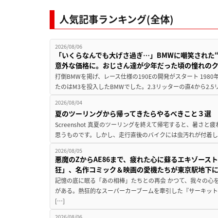
人気記事ランキング(全体)
2026/08/06
「いくらなんでも大げさ過ぎ…」BMWに嘲笑された“190
意外な価格に。おじさん達が少年だった頃の憧れの
打倒BMWを掲げ、レース仕様の190Eの開発がスタート 19
たのはM3を投入したBMWでした。2.3リッターの直4から2.
2026/08/04
夏のツーリングから帰ってきたらやるべきこと３選
Screenshot 真夏のツーリングを終えて帰宅すると、暑さ
思うものです。しかし、走行直後のバイクには虫汚れが付着し
2026/08/05
悪魔のZからAE86まで、疲れた心に蘇るエキゾース
狂」、名作コミック＆映画の愛機たちが東京駅地下
記憶の底に眠る「あの相棒」たちとの再会 かつて、我々の心
がある。熱狂的なスーパーカーブームを牽引した『サーキット
[…]
2026/08/06