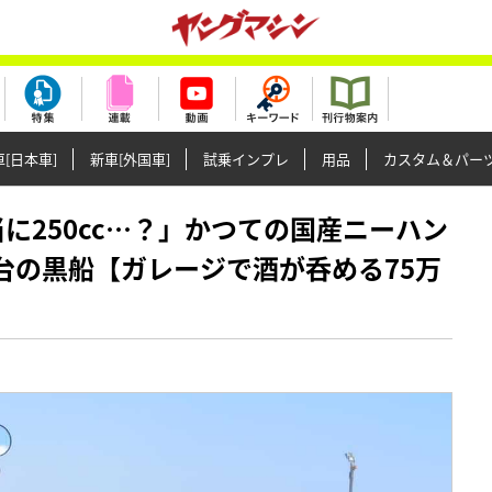
[日本車]
新車[外国車]
試乗インプレ
用品
カスタム＆パー
、本当に250cc…？」かつての国産ニーハン
台の黒船【ガレージで酒が呑める75万