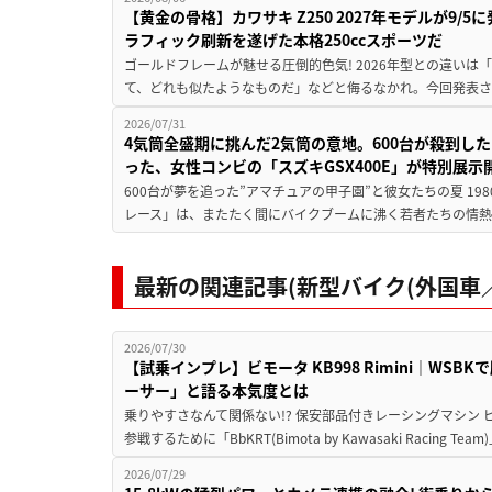
【黄金の骨格】カワサキ Z250 2027年モデルが9/
ラフィック刷新を遂げた本格250ccスポーツだ
ゴールドフレームが魅せる圧倒的色気! 2026年型との違いは「
て、どれも似たようなものだ」などと侮るなかれ。今回発表されたカ
2026/07/31
4気筒全盛期に挑んだ2気筒の意地。600台が殺到し
った、女性コンビの「スズキGSX400E」が特別展示
600台が夢を追った”アマチュアの甲子園”と彼女たちの夏 19
レース」は、またたく間にバイクブームに沸く若者たちの情熱の
最新の関連記事(新型バイク(外国車／
2026/07/30
【試乗インプレ】ビモータ KB998 Rimini｜WS
ーサー」と語る本気度とは
乗りやすさなんて関係ない!? 保安部品付きレーシングマシン
参戦するために「BbKRT(Bimota by Kawasaki Racing Team
2026/07/29