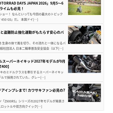
AD DAYS JAPAN 2026」9月5〜6
クライムも必見！
解体ショー！ なんといっても今回の最大のトピック
0 GS」だ。 本国ドイ[…]
動と盗難防止強化運動がもたらす安心のバ
動 生身の体で風を切り、その流れと一体になるバ
社団法人 日本二輪車普及安全協会（以下[…]
ルスーパーネイキッド2027年モデルが9月
400】
ワサキのミドルクラスを牽引するスーパーネイキッ
モデルで採用されていた、グレー[…]
テアインプレまで! カワサキファン必見の7
ツ「Z900RS」シリーズの2027年モデルが発表さ
ロットルや双方向クイック[…]