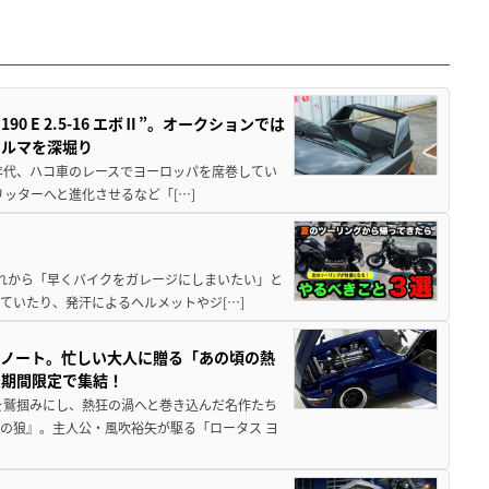
 E 2.5-16 エボⅡ”。オークションでは
クルマを深堀り
80年代、ハコ車のレースでヨーロッパを席巻してい
5リッターへと進化させるなど「[…]
と疲れから「早くバイクをガレージにしまいたい」と
ていたり、発汗によるヘルメットやジ[…]
トノート。忙しい大人に贈る「あの頃の熱
に期間限定で集結！
を鷲掴みにし、熱狂の渦へと巻き込んだ名作たち
の狼』。主人公・風吹裕矢が駆る「ロータス ヨ