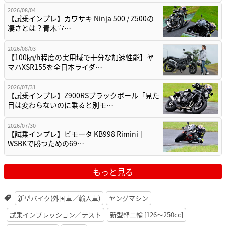
2026/08/04
【試乗インプレ】カワサキ Ninja 500 / Z500の
凄さとは？青木宣…
2026/08/03
【100㎞/h程度の実用域で十分な加速性能】ヤ
マハXSR155を全日本ライダ…
2026/07/31
【試乗インプレ】Z900RSブラックボール「見た
目は変わらないのに乗ると別モ…
2026/07/30
【試乗インプレ】ビモータ KB998 Rimini｜
WSBKで勝つための69…
もっと見る
新型バイク(外国車／輸入車)
ヤングマシン
試乗インプレッション／テスト
新型軽二輪 [126〜250cc]