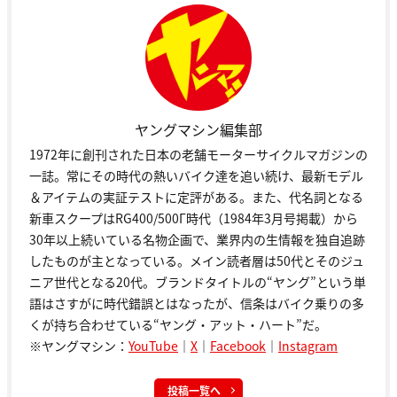
ヤングマシン編集部
1972年に創刊された日本の老舗モーターサイクルマガジンの
一誌。常にその時代の熱いバイク達を追い続け、最新モデル
＆アイテムの実証テストに定評がある。また、代名詞となる
新車スクープはRG400/500Γ時代（1984年3月号掲載）から
30年以上続いている名物企画で、業界内の生情報を独自追跡
したものが主となっている。メイン読者層は50代とそのジュ
ニア世代となる20代。ブランドタイトルの“ヤング”という単
語はさすがに時代錯誤とはなったが、信条はバイク乗りの多
くが持ち合わせている“ヤング・アット・ハート”だ。
※ヤングマシン：
YouTube
｜
X
｜
Facebook
｜
Instagram
投稿一覧へ