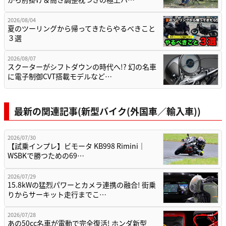
2026/08/04
夏のツーリングから帰ってきたらやるべきこと
３選
2026/08/07
スクーターがシフトダウンの時代へ!? 幻の名車
に電子制御CVT搭載モデルなど…
最新の関連記事(新型バイク(外国車／輸入車))
2026/07/30
【試乗インプレ】ビモータ KB998 Rimini｜
WSBKで勝つための69…
2026/07/29
15.8kWの猛烈パワーとカメラ連携の融合! 街乗
りからサーキット走行までこ…
2026/07/28
あの50cc名車が電動で完全復活! ホンダ新型