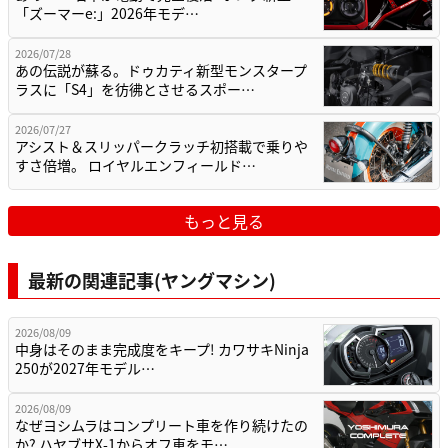
「ズーマーe:」2026年モデ…
2026/07/28
あの伝説が蘇る。ドゥカティ新型モンスタープ
ラスに「S4」を彷彿とさせるスポー…
2026/07/27
アシスト＆スリッパークラッチ初搭載で乗りや
すさ倍増。 ロイヤルエンフィールド…
もっと見る
最新の関連記事(ヤングマシン)
2026/08/09
中身はそのまま完成度をキープ! カワサキNinja
250が2027年モデル…
2026/08/09
なぜヨシムラはコンプリート車を作り続けたの
か? ハヤブサX-1からオフ車をモ…