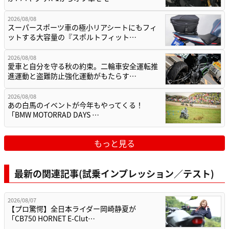
2026/08/08
スーパースポーツ車の極小リアシートにもフィ
ットする大容量の『スポルトフィット…
2026/08/08
愛車と自分を守る秋の約束。二輪車安全運転推
進運動と盗難防止強化運動がもたらす…
2026/08/08
あの白馬のイベントが今年もやってくる！
「BMW MOTORRAD DAYS …
もっと見る
最新の関連記事(試乗インプレッション／テスト)
2026/08/07
【プロ驚愕】全日本ライダー岡崎静夏が
「CB750 HORNET E-Clut…