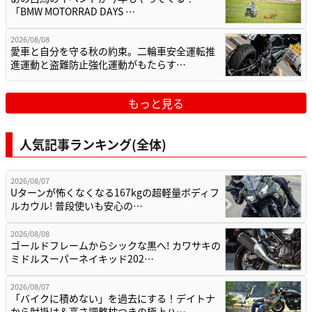
「BMW MOTORRAD DAYS …
2026/08/08
愛車と自分を守る秋の約束。二輪車安全運転推
進運動と盗難防止強化運動がもたらす…
もっと見る
人気記事ランキング(全体)
2026/08/07
Uターンが怖くなくなる167kgの超軽量ボディフ
ルカウル! 普段使いも安心の…
2026/08/08
ゴールドフレームからシックな黒へ! カワサキの
ミドルスーパーネイキッド202…
2026/08/07
「バイクに積めない」を過去にする！デイトナ
から肘掛け＆高さ調整枕つきの極上ハ…