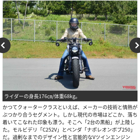
ライダーの身長176㎝/体重68kg。
かつてクォータークラスといえば、メーカーの技術と情熱が
ぶつかり合うセグメント。しかし現代の市場はどこか、落ち
着いてこなれた印象も漂う。そこへ「2台の黒船」が上陸し
た。モルビデリ「C252V」とベンダ「ナポレオンボブ250」
だ。過剰なまでのデザイン性と官能的なVツインエンジン