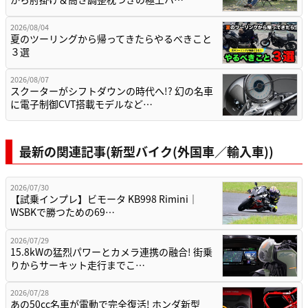
2026/08/04
夏のツーリングから帰ってきたらやるべきこと
３選
2026/08/07
スクーターがシフトダウンの時代へ!? 幻の名車
に電子制御CVT搭載モデルなど…
最新の関連記事(新型バイク(外国車／輸入車))
2026/07/30
【試乗インプレ】ビモータ KB998 Rimini｜
WSBKで勝つための69…
2026/07/29
15.8kWの猛烈パワーとカメラ連携の融合! 街乗
りからサーキット走行までこ…
2026/07/28
あの50cc名車が電動で完全復活! ホンダ新型