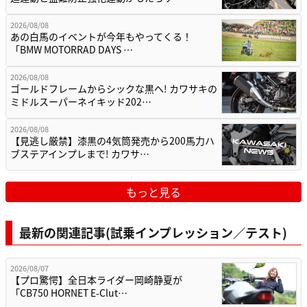
2026/08/08
あの白馬のイベントが今年もやってくる！
「BMW MOTORRAD DAYS …
2026/08/08
ゴールドフレームからシックな黒へ! カワサキの
ミドルスーパーネイキッド202…
2026/08/08
【見逃し厳禁】漆黒の4気筒発売から200馬力ハ
ブステアインプレまで! カワサ…
もっと見る
最新の関連記事(試乗インプレッション／テスト)
2026/08/07
【プロ驚愕】全日本ライダー岡崎静夏が
「CB750 HORNET E-Clut…