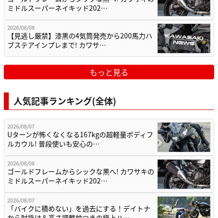
ミドルスーパーネイキッド202…
2026/08/08
【見逃し厳禁】漆黒の4気筒発売から200馬力ハ
ブステアインプレまで! カワサ…
もっと見る
人気記事ランキング(全体)
2026/08/07
Uターンが怖くなくなる167kgの超軽量ボディフ
ルカウル! 普段使いも安心の…
2026/08/08
ゴールドフレームからシックな黒へ! カワサキの
ミドルスーパーネイキッド202…
2026/08/07
「バイクに積めない」を過去にする！デイトナ
から肘掛け＆高さ調整枕つきの極上ハ…