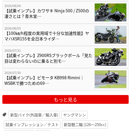
2026/08/04
【試乗インプレ】カワサキ Ninja 500 / Z500の
凄さとは？青木宣…
2026/08/03
【100㎞/h程度の実用域で十分な加速性能】ヤ
マハXSR155を全日本ライダ…
2026/07/31
【試乗インプレ】Z900RSブラックボール「見た
目は変わらないのに乗ると別モ…
2026/07/30
【試乗インプレ】ビモータ KB998 Rimini｜
WSBKで勝つための69…
もっと見る
新型バイク(外国車／輸入車)
ヤングマシン
試乗インプレッション／テスト
新型軽二輪 [126〜250cc]