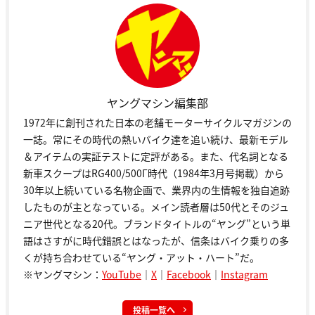
ヤングマシン編集部
1972年に創刊された日本の老舗モーターサイクルマガジンの
一誌。常にその時代の熱いバイク達を追い続け、最新モデル
＆アイテムの実証テストに定評がある。また、代名詞となる
新車スクープはRG400/500Γ時代（1984年3月号掲載）から
30年以上続いている名物企画で、業界内の生情報を独自追跡
したものが主となっている。メイン読者層は50代とそのジュ
ニア世代となる20代。ブランドタイトルの“ヤング”という単
語はさすがに時代錯誤とはなったが、信条はバイク乗りの多
くが持ち合わせている“ヤング・アット・ハート”だ。
※ヤングマシン：
YouTube
｜
X
｜
Facebook
｜
Instagram
投稿一覧へ