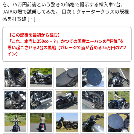
を、75万円前後という驚きの価格で提示する輸入車2台。
JAIAの場で試乗してみた。 目次 1 クォータークラスの既視
感を打ち破 […]
【この記事を最初から読む】
「これ、本当に250cc…？」かつての国産ニーハンの“狂気”を
思い起こさせる2台の黒船【ガレージで酒が呑める75万円のVツ
イン】