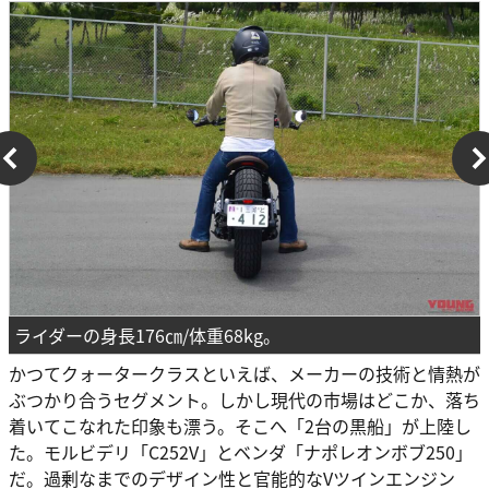
ライダーの身長176㎝/体重68kg。
かつてクォータークラスといえば、メーカーの技術と情熱が
ぶつかり合うセグメント。しかし現代の市場はどこか、落ち
着いてこなれた印象も漂う。そこへ「2台の黒船」が上陸し
た。モルビデリ「C252V」とベンダ「ナポレオンボブ250」
だ。過剰なまでのデザイン性と官能的なVツインエンジン