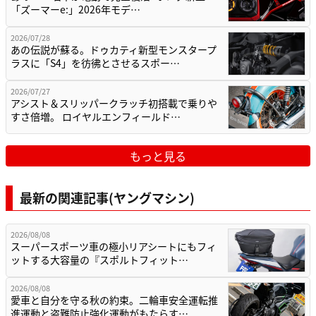
「ズーマーe:」2026年モデ…
2026/07/28
あの伝説が蘇る。ドゥカティ新型モンスタープ
ラスに「S4」を彷彿とさせるスポー…
2026/07/27
アシスト＆スリッパークラッチ初搭載で乗りや
すさ倍増。 ロイヤルエンフィールド…
もっと見る
最新の関連記事(ヤングマシン)
2026/08/08
スーパースポーツ車の極小リアシートにもフィ
ットする大容量の『スポルトフィット…
2026/08/08
愛車と自分を守る秋の約束。二輪車安全運転推
進運動と盗難防止強化運動がもたらす…