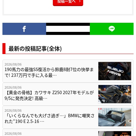
最新の投稿記事(全体)
2026/08/06
190馬力の最強SS復活から鈴鹿8耐7位の快挙ま
で! 237万円で手に入る最…
2026/08/06
【黄金の骨格】カワサキ Z250 2027年モデルが
9/5に発売決定! 高級…
2026/08/06
「いくらなんでも大げさ過ぎ…」BMWに嘲笑さ
れた“190 E 2.5-16 …
2026/08/06
「会話が途切れるストレスとおさらば!」古いイ
ンカムの下取りで最新ハイブリッド…