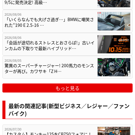
2026/08/06
「いくらなんでも大げさ過ぎ…」BMWに嘲笑さ
れた“190 E 2.5-16 …
2026/08/06
「会話が途切れるストレスとおさらば!」古いイ
ンカムの下取りで最新ハイブリッド…
2026/08/05
驚異のスーパーチャージャー! 200馬力のモンス
ターが再び。カワサキ「Z H…
もっと見る
最新の関連記事(新型ビジネス／レジャー／ファン
バイク)
2026/07/30
【カスタム】モンキー125をCB750フォアに！
タイ・ミニモトから、50c…