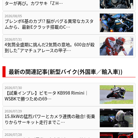
2026/08/05
ブレンボ6基のカブ!? 脳がバグる異常なカスタ
ムから、最新Eクラッチ搭載のC…
2026/07/31
4気筒全盛期に挑んだ2気筒の意地。600台が殺
到した”アマチュアレースの甲子…
最新の関連記事(新型バイク(外国車／輸入車))
2026/07/30
【試乗インプレ】ビモータ KB998 Rimini｜
WSBKで勝つための69…
2026/07/29
15.8kWの猛烈パワーとカメラ連携の融合! 街乗
りからサーキット走行までこ…
2026/07/28
あの50cc名車が電動で完全復活! ホンダ新型
「ズーマーe:」2026年モデ…