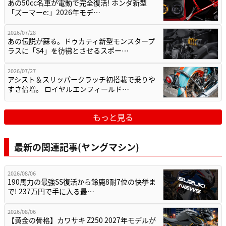
2026/07/28
あの伝説が蘇る。ドゥカティ新型モンスタープ
ラスに「S4」を彷彿とさせるスポー…
2026/07/27
アシスト＆スリッパークラッチ初搭載で乗りや
すさ倍増。 ロイヤルエンフィールド…
もっと見る
最新の関連記事(ヤングマシン)
2026/08/06
190馬力の最強SS復活から鈴鹿8耐7位の快挙ま
で! 237万円で手に入る最…
2026/08/06
【黄金の骨格】カワサキ Z250 2027年モデルが
9/5に発売決定! 高級…