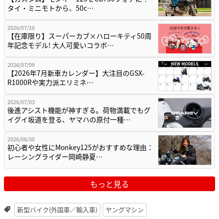
2026/07/10
【在庫限り】スーパーカブ×ハローキティ50周
年記念モデル! 大人可愛いコラボ…
2026/07/09
【2026年7月新車カレンダー】大注目のGSX-
R1000Rや実力派エリミネ…
2026/07/03
後進アシスト機能が神すぎる。荷物満載でもグ
イグイ坂道を登る、ヤマハの原付一種…
2026/06/30
初心者や女性にMonkey125がおすすめな理由：
レーシングライダー岡崎静夏…
もっと見る
新型バイク(外国車／輸入車)
ヤングマシン
新型ビジネス／レジャー／ファンバイク
新型原付二種 [51〜125cc]