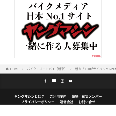
HOME
バイク／オートバイ［新車］
新カブ110がライバル?! GP
ヤングマシンとは？
ご利用案内
執筆／編集メンバー
プライバシーポリシー
運営会社
お問い合せ
Copyright ©
NAIGAI PUBLISHING CO.,LTD.
All rights reserved.