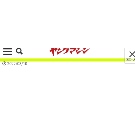
記事へ戻る
[画像 No.25/31]新カブ110がライバル?! GPXが
新型「POPz 110」を発売、125の後継車はもっ
とレトロ！
2022/03/10