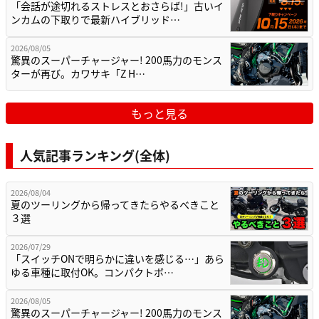
2026/08/05
驚異のスーパーチャージャー! 200馬力のモンス
ターが再び。カワサキ「Z H…
もっと見る
人気記事ランキング(全体)
2026/08/04
夏のツーリングから帰ってきたらやるべきこと
３選
2026/07/29
「スイッチONで明らかに違いを感じる…」あら
ゆる車種に取付OK。コンパクトボ…
2026/08/05
驚異のスーパーチャージャー! 200馬力のモンス
ターが再び。カワサキ「Z H…