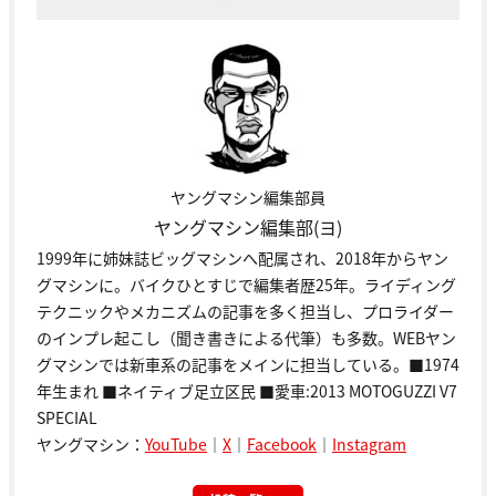
ヤングマシン編集部員
ヤングマシン編集部(ヨ)
1999年に姉妹誌ビッグマシンへ配属され、2018年からヤン
グマシンに。バイクひとすじで編集者歴25年。ライディング
テクニックやメカニズムの記事を多く担当し、プロライダー
のインプレ起こし（聞き書きによる代筆）も多数。WEBヤン
グマシンでは新車系の記事をメインに担当している。■1974
年生まれ ■ネイティブ足立区民 ■愛車:2013 MOTOGUZZI V7
SPECIAL
ヤングマシン：
YouTube
｜
X
｜
Facebook
｜
Instagram
投稿一覧へ