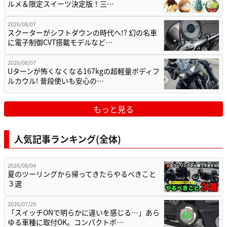
ルメ＆限定スイーツ決定版！三…
2026/08/07
スクーターがシフトダウンの時代へ!? 幻の名車
に電子制御CVT搭載モデルなど…
2026/08/07
Uターンが怖くなくなる167kgの超軽量ボディフ
ルカウル! 普段使いも安心の…
もっと見る
人気記事ランキング(全体)
2026/08/04
夏のツーリングから帰ってきたらやるべきこと
３選
2026/07/29
「スイッチONで明らかに違いを感じる…」あら
ゆる車種に取付OK。コンパクトボ…