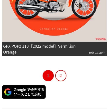
GPX POPz 110［2022 model］Vermilion
Orange
(画像 No.20/31)
1
2