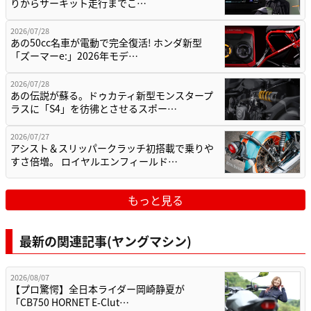
りからサーキット走行までこ…
2026/07/28
あの50cc名車が電動で完全復活! ホンダ新型
「ズーマーe:」2026年モデ…
2026/07/28
あの伝説が蘇る。ドゥカティ新型モンスタープ
ラスに「S4」を彷彿とさせるスポー…
2026/07/27
アシスト＆スリッパークラッチ初搭載で乗りや
すさ倍増。 ロイヤルエンフィールド…
もっと見る
最新の関連記事(ヤングマシン)
2026/08/07
【プロ驚愕】全日本ライダー岡崎静夏が
「CB750 HORNET E-Clut…