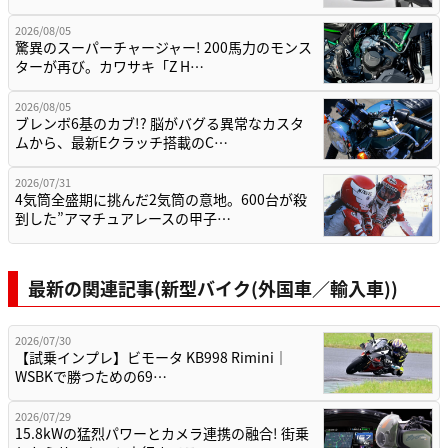
2026/08/05
驚異のスーパーチャージャー! 200馬力のモンス
ターが再び。カワサキ「Z H…
2026/08/05
ブレンボ6基のカブ!? 脳がバグる異常なカスタ
ムから、最新Eクラッチ搭載のC…
2026/07/31
4気筒全盛期に挑んだ2気筒の意地。600台が殺
到した”アマチュアレースの甲子…
最新の関連記事(新型バイク(外国車／輸入車))
2026/07/30
【試乗インプレ】ビモータ KB998 Rimini｜
WSBKで勝つための69…
2026/07/29
15.8kWの猛烈パワーとカメラ連携の融合! 街乗