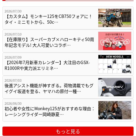
2026/07/30
【カスタム】モンキー125をCB750フォアに！
タイ・ミニモトから、50c…
2026/07/10
【在庫限り】スーパーカブ×ハローキティ50周
年記念モデル! 大人可愛いコラボ…
2026/07/09
【2026年7月新車カレンダー】大注目のGSX-
R1000Rや実力派エリミネ…
2026/07/03
後進アシスト機能が神すぎる。荷物満載でもグ
イグイ坂道を登る、ヤマハの原付一種…
2026/06/30
初心者や女性にMonkey125がおすすめな理由：
レーシングライダー岡崎静夏…
もっと見る