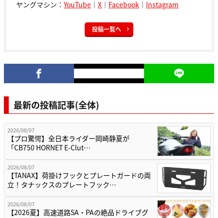
ヤングマシン：
YouTube
｜
X
｜
Facebook
｜
Instagram
投稿一覧へ
最新の投稿記事(全体)
2026/08/07
【プロ驚愕】全日本ライダー岡崎静夏が
「CB750 HORNET E-Clut…
2026/08/07
【TANAX】荷掛けフックとプレートガードの両
立！タナックスのプレートフック…
2026/08/07
【2026夏】高速道路SA・PAの絶品ドライブグ