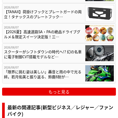
2026/08/07
【TANAX】荷掛けフックとプレートガードの両
立！タナックスのプレートフック…
2026/08/07
【2026夏】高速道路SA・PAの絶品ドライブグ
ルメ＆限定スイーツ決定版！三…
2026/08/07
スクーターがシフトダウンの時代へ!? 幻の名車
に電子制御CVT搭載モデルなど…
2026/08/07
「限界に挑む姿は美しい」轟音と雨の中で光る
絆。若月佑美と振り返る、鈴鹿8耐が…
もっと見る
最新の関連記事(新型ビジネス／レジャー／ファン
バイク)