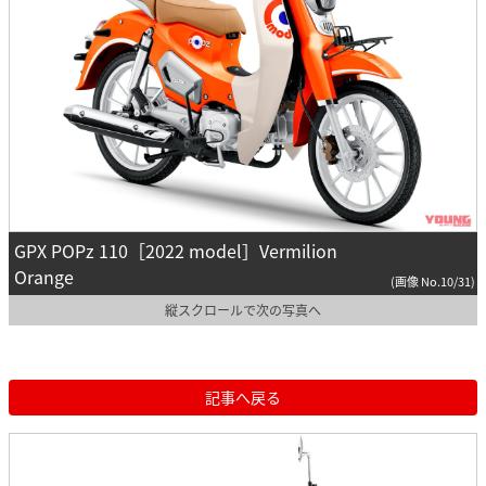
GPX POPz 110［2022 model］Vermilion
Orange
(画像 No.10/31)
縦スクロールで次の写真へ
記事へ戻る