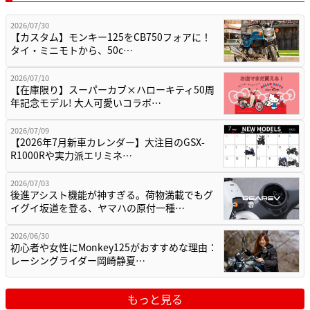
2026/07/30
【カスタム】モンキー125をCB750フォアに！
タイ・ミニモトから、50c…
2026/07/10
【在庫限り】スーパーカブ×ハローキティ50周
年記念モデル! 大人可愛いコラボ…
2026/07/09
【2026年7月新車カレンダー】大注目のGSX-
R1000Rや実力派エリミネ…
2026/07/03
後進アシスト機能が神すぎる。荷物満載でもグ
イグイ坂道を登る、ヤマハの原付一種…
2026/06/30
初心者や女性にMonkey125がおすすめな理由：
レーシングライダー岡崎静夏…
もっと見る