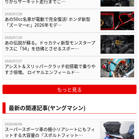
りからサーキット走行までこ…
2026/07/28
あの50cc名車が電動で完全復活! ホンダ新型
「ズーマーe:」2026年モデ…
2026/07/28
あの伝説が蘇る。ドゥカティ新型モンスタープ
ラスに「S4」を彷彿とさせるスポー…
2026/07/27
アシスト＆スリッパークラッチ初搭載で乗りや
すさ倍増。 ロイヤルエンフィールド…
もっと見る
最新の関連記事(ヤングマシン)
2026/08/08
スーパースポーツ車の極小リアシートにもフィ
ットする大容量の『スポルトフィット…