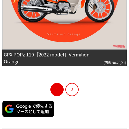
GPX POPz 110［2022 model］Vermilion
Orange
(画像 No.20/31)
1
2