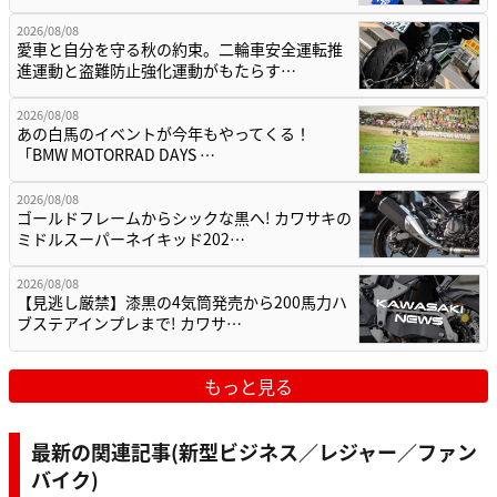
2026/08/08
愛車と自分を守る秋の約束。二輪車安全運転推
進運動と盗難防止強化運動がもたらす…
2026/08/08
あの白馬のイベントが今年もやってくる！
「BMW MOTORRAD DAYS …
2026/08/08
ゴールドフレームからシックな黒へ! カワサキの
ミドルスーパーネイキッド202…
2026/08/08
【見逃し厳禁】漆黒の4気筒発売から200馬力ハ
ブステアインプレまで! カワサ…
もっと見る
最新の関連記事(新型ビジネス／レジャー／ファン
バイク)