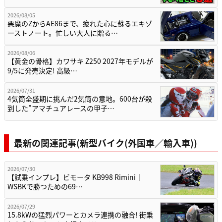
2026/08/05
悪魔のZからAE86まで、疲れた心に蘇るエキゾ
ーストノート。忙しい大人に贈る…
2026/08/06
【黄金の骨格】カワサキ Z250 2027年モデルが
9/5に発売決定! 高級…
2026/07/31
4気筒全盛期に挑んだ2気筒の意地。600台が殺
到した”アマチュアレースの甲子…
最新の関連記事(新型バイク(外国車／輸入車))
2026/07/30
【試乗インプレ】ビモータ KB998 Rimini｜
WSBKで勝つための69…
2026/07/29
15.8kWの猛烈パワーとカメラ連携の融合! 街乗