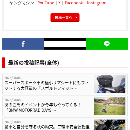
ヤングマシン：
YouTube
｜
X
｜
Facebook
｜
Instagram
投稿一覧へ
最新の投稿記事(全体)
2026/08/08
スーパースポーツ車の極小リアシートにもフィ
ットする大容量の『スポルトフィット…
2026/08/08
あの白馬のイベントが今年もやってくる！
「BMW MOTORRAD DAYS …
2026/08/08
愛車と自分を守る秋の約束。二輪車安全運転推