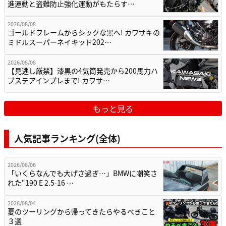
進運動と盗難防止強化運動がもたらす…
2026/08/08
ゴールドフレームからシックな黒へ! カワサキの
ミドルスーパーネイキッド202…
2026/08/08
【見逃し厳禁】漆黒の4気筒発売から200馬力ハ
ブステアインプレまで! カワサ…
もっと見る
人気記事ランキング(全体)
2026/08/06
「いくらなんでも大げさ過ぎ…」BMWに嘲笑さ
れた“190 E 2.5-16 …
2026/08/04
夏のツーリングから帰ってきたらやるべきこと
３選