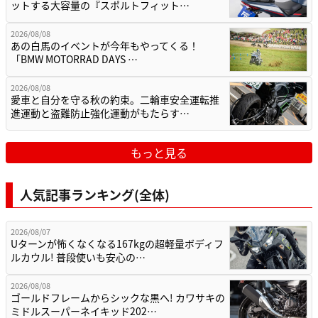
ットする大容量の『スポルトフィット…
2026/08/08
あの白馬のイベントが今年もやってくる！
「BMW MOTORRAD DAYS …
2026/08/08
愛車と自分を守る秋の約束。二輪車安全運転推
進運動と盗難防止強化運動がもたらす…
もっと見る
人気記事ランキング(全体)
2026/08/07
Uターンが怖くなくなる167kgの超軽量ボディフ
ルカウル! 普段使いも安心の…
2026/08/08
ゴールドフレームからシックな黒へ! カワサキの
ミドルスーパーネイキッド202…