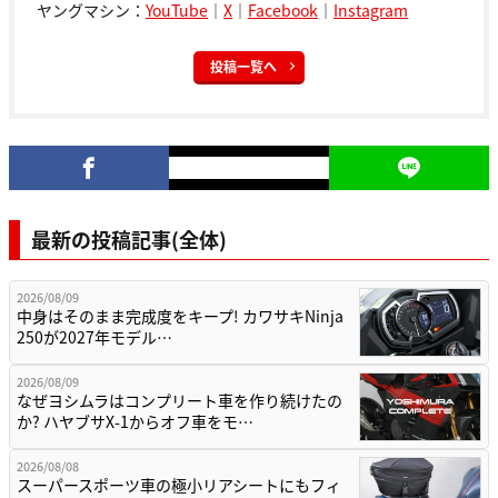
ヤングマシン：
YouTube
｜
X
｜
Facebook
｜
Instagram
投稿一覧へ
最新の投稿記事(全体)
2026/08/09
中身はそのまま完成度をキープ! カワサキNinja
250が2027年モデル…
2026/08/09
なぜヨシムラはコンプリート車を作り続けたの
か? ハヤブサX-1からオフ車をモ…
2026/08/08
スーパースポーツ車の極小リアシートにもフィ