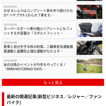
2026/08/09
なぜヨシムラはコンプリート車を作り続けたの
か? ハヤブサX-1からオフ車をモ…
2026/08/08
スーパースポーツ車の極小リアシートにもフィ
ットする大容量の『スポルトフィット…
2026/08/08
愛車と自分を守る秋の約束。二輪車安全運転推
進運動と盗難防止強化運動がもたらす…
2026/08/08
あの白馬のイベントが今年もやってくる！
「BMW MOTORRAD DAYS …
もっと見る
最新の関連記事(新型ビジネス／レジャー／ファン
バイク)