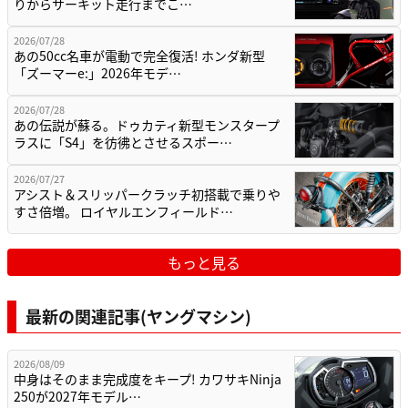
りからサーキット走行までこ…
2026/07/28
あの50cc名車が電動で完全復活! ホンダ新型
「ズーマーe:」2026年モデ…
2026/07/28
あの伝説が蘇る。ドゥカティ新型モンスタープ
ラスに「S4」を彷彿とさせるスポー…
2026/07/27
アシスト＆スリッパークラッチ初搭載で乗りや
すさ倍増。 ロイヤルエンフィールド…
もっと見る
最新の関連記事(ヤングマシン)
2026/08/09
中身はそのまま完成度をキープ! カワサキNinja
250が2027年モデル…