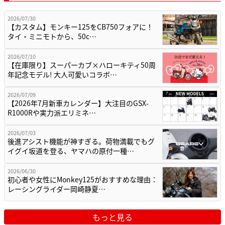
2026/07/30
【カスタム】モンキー125をCB750フォアに！
タイ・ミニモトから、50c…
2026/07/10
【在庫限り】スーパーカブ×ハローキティ50周
年記念モデル! 大人可愛いコラボ…
2026/07/09
【2026年7月新車カレンダー】大注目のGSX-
R1000Rや実力派エリミネ…
2026/07/03
後進アシスト機能が神すぎる。荷物満載でもグ
イグイ坂道を登る、ヤマハの原付一種…
2026/06/30
初心者や女性にMonkey125がおすすめな理由：
レーシングライダー岡崎静夏…
もっと見る