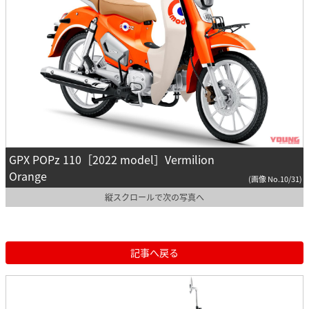
GPX POPz 110［2022 model］Vermilion
Orange
(画像 No.10/31)
縦スクロールで次の写真へ
記事へ戻る