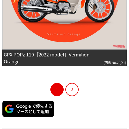
GPX POPz 110［2022 model］Vermilion
Orange
(画像 No.20/31)
1
2