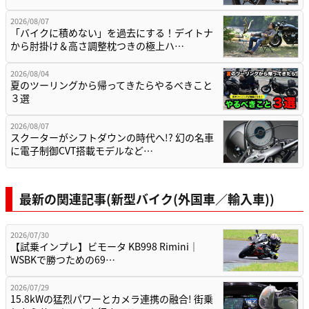
2026/08/07
「バイクに積めない」を過去にする！デイトナ
から肘掛け＆高さ調整枕つきの極上ハ…
2026/08/04
夏のツーリングから帰ってきたらやるべきこと
３選
2026/08/07
スクーターがシフトダウンの時代へ!? 幻の名車
に電子制御CVT搭載モデルなど…
最新の関連記事(新型バイク(外国車／輸入車))
2026/07/30
【試乗インプレ】ビモータ KB998 Rimini｜
WSBKで勝つための69…
2026/07/29
15.8kWの猛烈パワーとカメラ連携の融合! 街乗