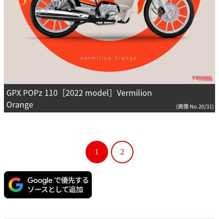
GPX POPz 110［2022 model］Vermilion
Orange
(画像 No.20/31)
1
2