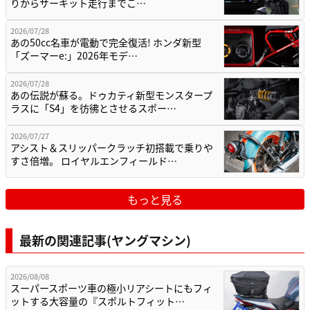
りからサーキット走行までこ…
2026/07/28
あの50cc名車が電動で完全復活! ホンダ新型
「ズーマーe:」2026年モデ…
2026/07/28
あの伝説が蘇る。ドゥカティ新型モンスタープ
ラスに「S4」を彷彿とさせるスポー…
2026/07/27
アシスト＆スリッパークラッチ初搭載で乗りや
すさ倍増。 ロイヤルエンフィールド…
もっと見る
最新の関連記事(ヤングマシン)
2026/08/08
スーパースポーツ車の極小リアシートにもフィ
ットする大容量の『スポルトフィット…