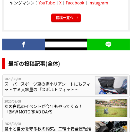
ヤングマシン：
YouTube
｜
X
｜
Facebook
｜
Instagram
投稿一覧へ
最新の投稿記事(全体)
2026/08/08
スーパースポーツ車の極小リアシートにもフィ
ットする大容量の『スポルトフィット…
2026/08/08
あの白馬のイベントが今年もやってくる！
「BMW MOTORRAD DAYS …
2026/08/08
愛車と自分を守る秋の約束。二輪車安全運転推