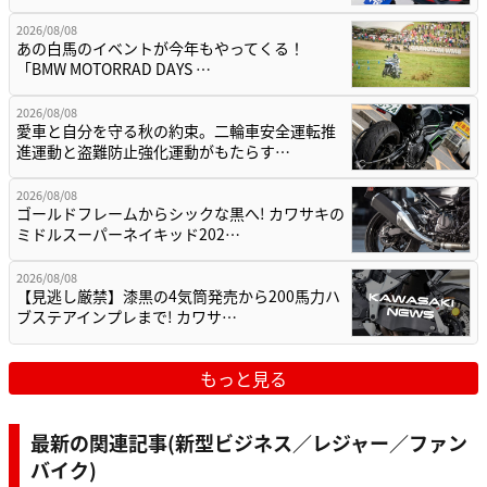
2026/08/08
あの白馬のイベントが今年もやってくる！
「BMW MOTORRAD DAYS …
2026/08/08
愛車と自分を守る秋の約束。二輪車安全運転推
進運動と盗難防止強化運動がもたらす…
2026/08/08
ゴールドフレームからシックな黒へ! カワサキの
ミドルスーパーネイキッド202…
2026/08/08
【見逃し厳禁】漆黒の4気筒発売から200馬力ハ
ブステアインプレまで! カワサ…
もっと見る
最新の関連記事(新型ビジネス／レジャー／ファン
バイク)