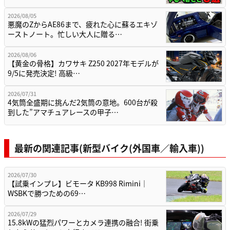
2026/08/05
悪魔のZからAE86まで、疲れた心に蘇るエキゾ
ーストノート。忙しい大人に贈る…
2026/08/06
【黄金の骨格】カワサキ Z250 2027年モデルが
9/5に発売決定! 高級…
2026/07/31
4気筒全盛期に挑んだ2気筒の意地。600台が殺
到した”アマチュアレースの甲子…
最新の関連記事(新型バイク(外国車／輸入車))
2026/07/30
【試乗インプレ】ビモータ KB998 Rimini｜
WSBKで勝つための69…
2026/07/29
15.8kWの猛烈パワーとカメラ連携の融合! 街乗