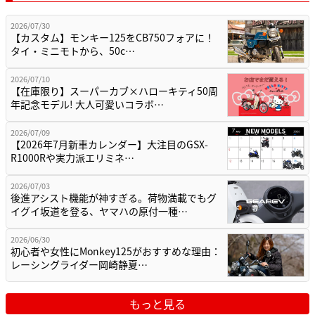
2026/07/30
【カスタム】モンキー125をCB750フォアに！
タイ・ミニモトから、50c…
2026/07/10
【在庫限り】スーパーカブ×ハローキティ50周
年記念モデル! 大人可愛いコラボ…
2026/07/09
【2026年7月新車カレンダー】大注目のGSX-
R1000Rや実力派エリミネ…
2026/07/03
後進アシスト機能が神すぎる。荷物満載でもグ
イグイ坂道を登る、ヤマハの原付一種…
2026/06/30
初心者や女性にMonkey125がおすすめな理由：
レーシングライダー岡崎静夏…
もっと見る