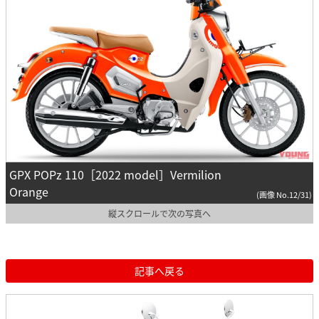
GPX POPz 110［2022 model］Vermilion
Orange
(画像 No.12/31)
縦スクロールで次の写真へ
記事へ戻る