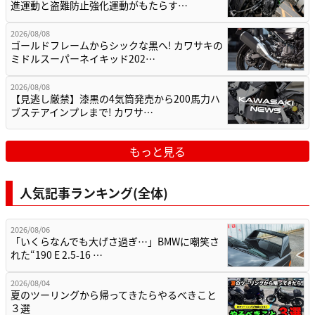
進運動と盗難防止強化運動がもたらす…
2026/08/08
ゴールドフレームからシックな黒へ! カワサキの
ミドルスーパーネイキッド202…
2026/08/08
【見逃し厳禁】漆黒の4気筒発売から200馬力ハ
ブステアインプレまで! カワサ…
もっと見る
人気記事ランキング(全体)
2026/08/06
「いくらなんでも大げさ過ぎ…」BMWに嘲笑さ
れた“190 E 2.5-16 …
2026/08/04
夏のツーリングから帰ってきたらやるべきこと
３選