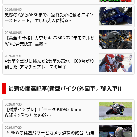
2026/08/05
悪魔のZからAE86まで、疲れた心に蘇るエキゾ
ーストノート。忙しい大人に贈る…
2026/08/06
【黄金の骨格】カワサキ Z250 2027年モデルが
9/5に発売決定! 高級…
2026/07/31
4気筒全盛期に挑んだ2気筒の意地。600台が殺
到した”アマチュアレースの甲子…
最新の関連記事(新型バイク(外国車／輸入車))
2026/07/30
【試乗インプレ】ビモータ KB998 Rimini｜
WSBKで勝つための69…
2026/07/29
15.8kWの猛烈パワーとカメラ連携の融合! 街乗