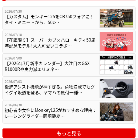
2026/07/30
【カスタム】モンキー125をCB750フォアに！
タイ・ミニモトから、50c…
2026/07/10
【在庫限り】スーパーカブ×ハローキティ50周
年記念モデル! 大人可愛いコラボ…
2026/07/09
【2026年7月新車カレンダー】大注目のGSX-
R1000Rや実力派エリミネ…
2026/07/03
後進アシスト機能が神すぎる。荷物満載でもグ
イグイ坂道を登る、ヤマハの原付一種…
2026/06/30
初心者や女性にMonkey125がおすすめな理由：
レーシングライダー岡崎静夏…
もっと見る