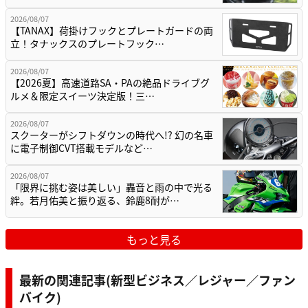
2026/08/07
【TANAX】荷掛けフックとプレートガードの両
立！タナックスのプレートフック…
2026/08/07
【2026夏】高速道路SA・PAの絶品ドライブグ
ルメ＆限定スイーツ決定版！三…
2026/08/07
スクーターがシフトダウンの時代へ!? 幻の名車
に電子制御CVT搭載モデルなど…
2026/08/07
「限界に挑む姿は美しい」轟音と雨の中で光る
絆。若月佑美と振り返る、鈴鹿8耐が…
もっと見る
最新の関連記事(新型ビジネス／レジャー／ファン
バイク)