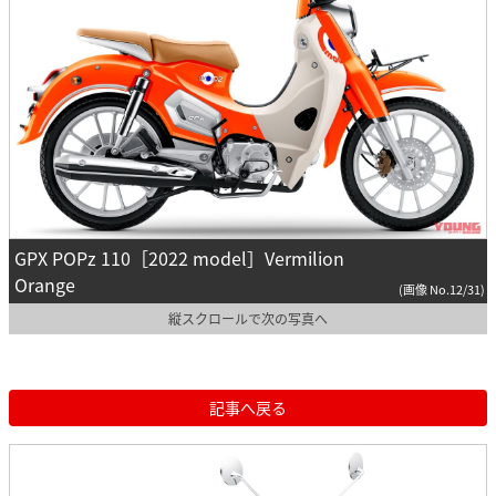
GPX POPz 110［2022 model］Vermilion
Orange
(画像 No.12/31)
縦スクロールで次の写真へ
記事へ戻る