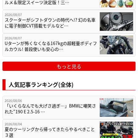
ルメ＆限定スイーツ決定版！三…
2026/08/07
スクーターがシフトダウンの時代へ!? 幻の名車
に電子制御CVT搭載モデルなど…
2026/08/07
Uターンが怖くなくなる167kgの超軽量ボディフ
ルカウル! 普段使いも安心の…
もっと見る
人気記事ランキング(全体)
2026/08/06
「いくらなんでも大げさ過ぎ…」BMWに嘲笑さ
れた“190 E 2.5-16 …
2026/08/04
夏のツーリングから帰ってきたらやるべきこと
３選