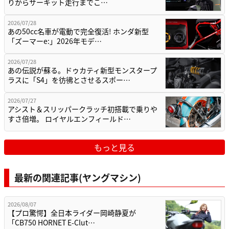
りからサーキット走行までこ…
2026/07/28
あの50cc名車が電動で完全復活! ホンダ新型
「ズーマーe:」2026年モデ…
2026/07/28
あの伝説が蘇る。ドゥカティ新型モンスタープ
ラスに「S4」を彷彿とさせるスポー…
2026/07/27
アシスト＆スリッパークラッチ初搭載で乗りや
すさ倍増。 ロイヤルエンフィールド…
もっと見る
最新の関連記事(ヤングマシン)
2026/08/07
【プロ驚愕】全日本ライダー岡崎静夏が
「CB750 HORNET E-Clut…