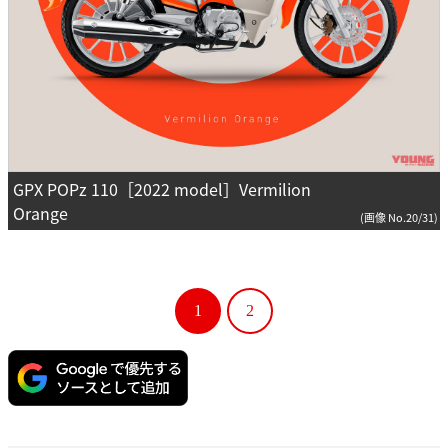
GPX POPz 110［2022 model］Vermilion
Orange
(画像 No.20/31)
1
2