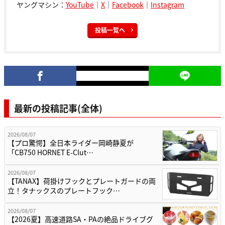
ヤングマシン：
YouTube
｜
X
｜
Facebook
｜
Instagram
投稿一覧へ
最新の投稿記事(全体)
2026/08/07
【プロ驚愕】全日本ライダー岡崎静夏が
「CB750 HORNET E-Clut…
2026/08/07
【TANAX】荷掛けフックとプレートガードの両
立！タナックスのプレートフック…
2026/08/07
【2026夏】高速道路SA・PAの絶品ドライブグ