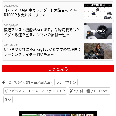
2026/07/09
【2026年7月新車カレンダー】大注目のGSX-
R1000Rや実力派エリミネ…
2026/07/03
後進アシスト機能が神すぎる。荷物満載でもグ
イグイ坂道を登る、ヤマハの原付一種…
2026/06/30
初心者や女性にMonkey125がおすすめな理由：
レーシングライダー岡崎静夏…
もっと見る
新型バイク(外国車／輸入車)
ヤングマシン
新型ビジネス／レジャー／ファンバイク
新型原付二種 [51〜125cc]
GPX