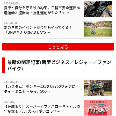
2026/08/08
愛車と自分を守る秋の約束。二輪車安全運転推
進運動と盗難防止強化運動がもたらす…
2026/08/08
あの白馬のイベントが今年もやってくる！
「BMW MOTORRAD DAYS …
もっと見る
最新の関連記事(新型ビジネス／レジャー／ファン
バイク)
2026/07/30
【カスタム】モンキー125をCB750フォアに！
タイ・ミニモトから、50c…
2026/07/10
【在庫限り】スーパーカブ×ハローキティ50周
年記念モデル! 大人可愛いコラボ…