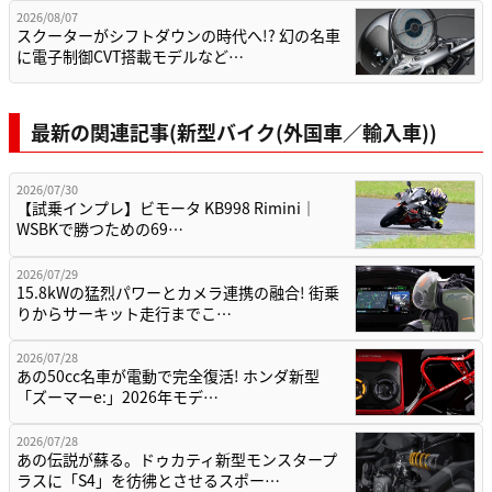
2026/08/07
スクーターがシフトダウンの時代へ!? 幻の名車
に電子制御CVT搭載モデルなど…
最新の関連記事(新型バイク(外国車／輸入車))
2026/07/30
【試乗インプレ】ビモータ KB998 Rimini｜
WSBKで勝つための69…
2026/07/29
15.8kWの猛烈パワーとカメラ連携の融合! 街乗
りからサーキット走行までこ…
2026/07/28
あの50cc名車が電動で完全復活! ホンダ新型
「ズーマーe:」2026年モデ…
2026/07/28
あの伝説が蘇る。ドゥカティ新型モンスタープ
ラスに「S4」を彷彿とさせるスポー…