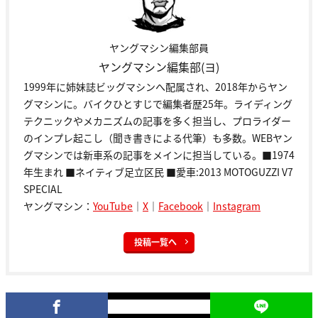
ヤングマシン編集部員
ヤングマシン編集部(ヨ)
1999年に姉妹誌ビッグマシンへ配属され、2018年からヤン
グマシンに。バイクひとすじで編集者歴25年。ライディング
テクニックやメカニズムの記事を多く担当し、プロライダー
のインプレ起こし（聞き書きによる代筆）も多数。WEBヤン
グマシンでは新車系の記事をメインに担当している。■1974
年生まれ ■ネイティブ足立区民 ■愛車:2013 MOTOGUZZI V7
SPECIAL
ヤングマシン：
YouTube
｜
X
｜
Facebook
｜
Instagram
投稿一覧へ