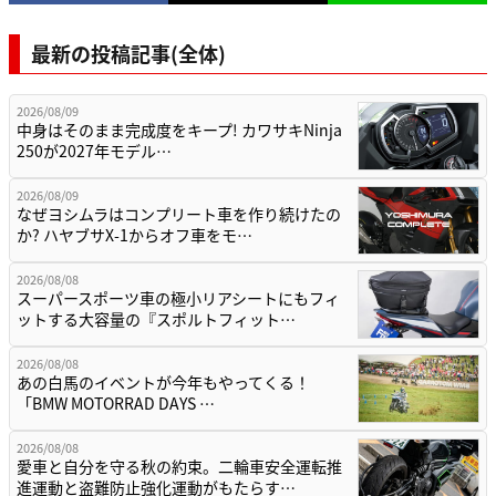
最新の投稿記事(全体)
2026/08/09
中身はそのまま完成度をキープ! カワサキNinja
250が2027年モデル…
2026/08/09
なぜヨシムラはコンプリート車を作り続けたの
か? ハヤブサX-1からオフ車をモ…
2026/08/08
スーパースポーツ車の極小リアシートにもフィ
ットする大容量の『スポルトフィット…
2026/08/08
あの白馬のイベントが今年もやってくる！
「BMW MOTORRAD DAYS …
2026/08/08
愛車と自分を守る秋の約束。二輪車安全運転推
進運動と盗難防止強化運動がもたらす…