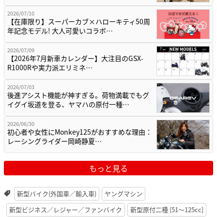
2026/07/10
【在庫限り】スーパーカブ×ハローキティ50周
年記念モデル! 大人可愛いコラボ…
2026/07/09
【2026年7月新車カレンダー】大注目のGSX-
R1000Rや実力派エリミネ…
2026/07/03
後進アシスト機能が神すぎる。荷物満載でもグ
イグイ坂道を登る、ヤマハの原付一種…
2026/06/30
初心者や女性にMonkey125がおすすめな理由：
レーシングライダー岡崎静夏…
もっと見る
新型バイク(外国車／輸入車)
ヤングマシン
新型ビジネス／レジャー／ファンバイク
新型原付二種 [51〜125cc]