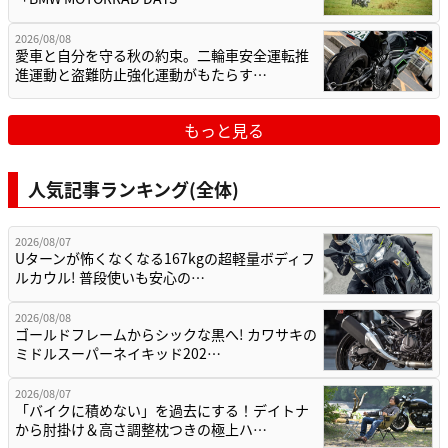
2026/08/08
愛車と自分を守る秋の約束。二輪車安全運転推
進運動と盗難防止強化運動がもたらす…
もっと見る
人気記事ランキング(全体)
2026/08/07
Uターンが怖くなくなる167kgの超軽量ボディフ
ルカウル! 普段使いも安心の…
2026/08/08
ゴールドフレームからシックな黒へ! カワサキの
ミドルスーパーネイキッド202…
2026/08/07
「バイクに積めない」を過去にする！デイトナ
から肘掛け＆高さ調整枕つきの極上ハ…