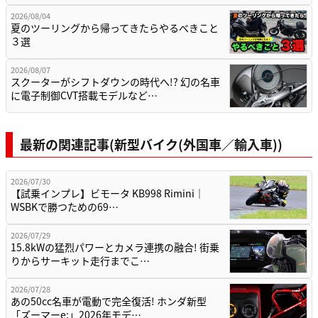
2026/08/04
夏のツーリングから帰ってきたらやるべきこと
３選
2026/08/07
スクーターがシフトダウンの時代へ!? 幻の名車
に電子制御CVT搭載モデルなど…
最新の関連記事(新型バイク(外国車／輸入車))
2026/07/30
【試乗インプレ】ビモータ KB998 Rimini｜
WSBKで勝つための69…
2026/07/29
15.8kWの猛烈パワーとカメラ連携の融合! 街乗
りからサーキット走行までこ…
2026/07/28
あの50cc名車が電動で完全復活! ホンダ新型
「ズーマーe:」2026年モデ…