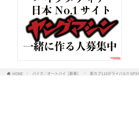
HOME
バイク／オートバイ［新車］
新カブ110がライバル?! GP
ヤングマシンとは？
ご利用案内
執筆／編集メンバー
プライバシーポリシー
運営会社
お問い合せ
Copyright ©
NAIGAI PUBLISHING CO.,LTD.
All rights reserved.