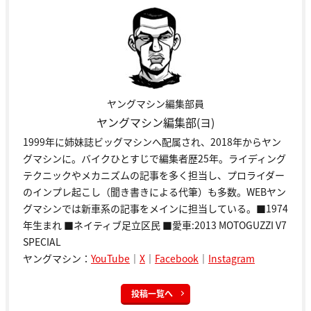
ヤングマシン編集部員
ヤングマシン編集部(ヨ)
1999年に姉妹誌ビッグマシンへ配属され、2018年からヤン
グマシンに。バイクひとすじで編集者歴25年。ライディング
テクニックやメカニズムの記事を多く担当し、プロライダー
のインプレ起こし（聞き書きによる代筆）も多数。WEBヤン
グマシンでは新車系の記事をメインに担当している。■1974
年生まれ ■ネイティブ足立区民 ■愛車:2013 MOTOGUZZI V7
SPECIAL
ヤングマシン：
YouTube
｜
X
｜
Facebook
｜
Instagram
投稿一覧へ