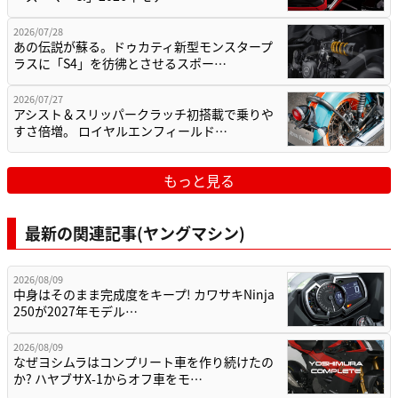
2026/07/28
あの伝説が蘇る。ドゥカティ新型モンスタープ
ラスに「S4」を彷彿とさせるスポー…
2026/07/27
アシスト＆スリッパークラッチ初搭載で乗りや
すさ倍増。 ロイヤルエンフィールド…
もっと見る
最新の関連記事(ヤングマシン)
2026/08/09
中身はそのまま完成度をキープ! カワサキNinja
250が2027年モデル…
2026/08/09
なぜヨシムラはコンプリート車を作り続けたの
か? ハヤブサX-1からオフ車をモ…