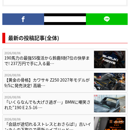
最新の投稿記事(全体)
2026/08/06
190馬力の最強SS復活から鈴鹿8耐7位の快挙ま
で! 237万円で手に入る最…
2026/08/06
【黄金の骨格】カワサキ Z250 2027年モデルが
9/5に発売決定! 高級…
2026/08/06
「いくらなんでも大げさ過ぎ…」BMWに嘲笑さ
れた“190 E 2.5-16 …
2026/08/06
「会話が途切れるストレスとおさらば!」古いイ
ンカムの下取りで最新ハイブリッド…