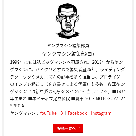
ヤングマシン編集部員
ヤングマシン編集部(ヨ)
1999年に姉妹誌ビッグマシンへ配属され、2018年からヤン
グマシンに。バイクひとすじで編集者歴25年。ライディング
テクニックやメカニズムの記事を多く担当し、プロライダー
のインプレ起こし（聞き書きによる代筆）も多数。WEBヤン
グマシンでは新車系の記事をメインに担当している。■1974
年生まれ ■ネイティブ足立区民 ■愛車:2013 MOTOGUZZI V7
SPECIAL
ヤングマシン：
YouTube
｜
X
｜
Facebook
｜
Instagram
投稿一覧へ