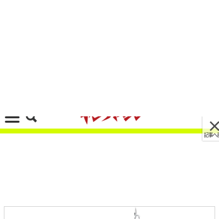
記事へ戻る
[画像 No.11/31]新カブ110がライバル?! GPXが
新型「POPz 110」を発売、125の後継車はもっ
とレトロ！
2022/03/10