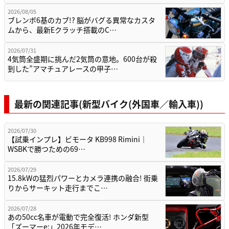
2026/08/05
ブレンボ6基のカブ!? 脳がバグる異常なカスタ
ムから、最新Eクラッチ搭載のC…
2026/07/31
4気筒全盛期に挑んだ2気筒の意地。600台が殺
到した”アマチュアレースの甲子…
最新の関連記事(新型バイク(外国車／輸入車))
2026/07/30
【試乗インプレ】ビモータ KB998 Rimini｜
WSBKで勝つための69…
2026/07/29
15.8kWの猛烈パワーとカメラ連携の融合! 街乗
りからサーキット走行までこ…
2026/07/28
あの50cc名車が電動で完全復活! ホンダ新型
「ズーマーe:」2026年モデ…