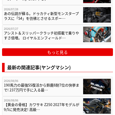
2026/07/28
あの伝説が蘇る。ドゥカティ新型モンスタープ
ラスに「S4」を彷彿とさせるスポー…
2026/07/27
アシスト＆スリッパークラッチ初搭載で乗りや
すさ倍増。 ロイヤルエンフィールド…
もっと見る
最新の関連記事(ヤングマシン)
2026/08/06
190馬力の最強SS復活から鈴鹿8耐7位の快挙ま
で! 237万円で手に入る最…
2026/08/06
【黄金の骨格】カワサキ Z250 2027年モデルが
9/5に発売決定! 高級…