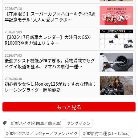
2026/07/10
【在庫限り】スーパーカブ×ハローキティ50周
年記念モデル! 大人可愛いコラボ…
2026/07/09
【2026年7月新車カレンダー】大注目のGSX-
R1000Rや実力派エリミネ…
2026/07/03
後進アシスト機能が神すぎる。荷物満載でもグ
イグイ坂道を登る、ヤマハの原付一種…
2026/06/30
初心者や女性にMonkey125がおすすめな理由：
レーシングライダー岡崎静夏…
もっと見る
新型バイク(外国車／輸入車)
ヤングマシン
新型ビジネス／レジャー／ファンバイク
新型原付二種 [51〜125cc]