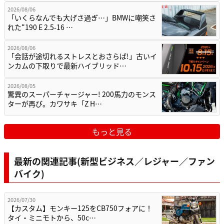
2026/08/06
「いくらなんでも大げさ過ぎ…」BMWに嘲笑さ
れた“190 E 2.5-16 …
2026/08/06
「会話が途切れるストレスとおさらば!」古いイ
ンカムの下取りで最新ハイブリッド…
2026/08/05
驚異のスーパーチャージャー! 200馬力のモンス
ターが再び。カワサキ「Z H…
もっと見る
最新の関連記事(新型ビジネス／レジャー／ファン
バイク)
2026/07/30
【カスタム】モンキー125をCB750フォアに！
タイ・ミニモトから、50c…