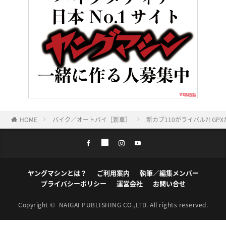
HOME
バイク／オートバイ［新車］
新カブ110がライバル?! GP
ヤングマシンとは？
ご利用案内
執筆／編集メンバー
プライバシーポリシー
運営会社
お問い合せ
Copyright ©
NAIGAI PUBLISHING CO.,LTD.
All rights reserved.