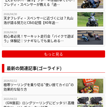
フレディ・スペンサーが教える「過…
2026/04/30
天才フレディ・スペンサーに近づくには？丸山
浩が語る努力とCBの記憶【40年追…
2026/04/10
初心者必見！サーキット走行会「バイクで遊ぼ
う」体験記｜ツナギなしでも楽しめる…
もっと見る
最新の関連記事(ゴーライド)
2024/02/12
極寒ツーリングを乗り切る“使い捨てカイロ”の
効果的な貼り方
2023/04/22
〈GW直前〉ロングツーリングにピッタリ! 高機