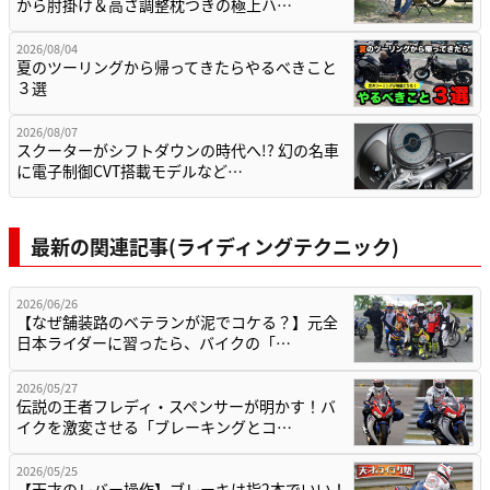
から肘掛け＆高さ調整枕つきの極上ハ…
2026/08/04
夏のツーリングから帰ってきたらやるべきこと
３選
2026/08/07
スクーターがシフトダウンの時代へ!? 幻の名車
に電子制御CVT搭載モデルなど…
最新の関連記事(ライディングテクニック)
2026/06/26
【なぜ舗装路のベテランが泥でコケる？】元全
日本ライダーに習ったら、バイクの「…
2026/05/27
伝説の王者フレディ・スペンサーが明かす！バ
イクを激変させる「ブレーキングとコ…
2026/05/25
【天才のレバー操作】ブレーキは指2本でいい！