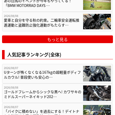
あの白馬のイベントが今年もやってくる！
「BMW MOTORRAD DAYS …
2026/08/08
愛車と自分を守る秋の約束。二輪車安全運転推
進運動と盗難防止強化運動がもたらす…
もっと見る
人気記事ランキング(全体)
2026/08/07
Uターンが怖くなくなる167kgの超軽量ボディフ
ルカウル! 普段使いも安心の…
2026/08/08
ゴールドフレームからシックな黒へ! カワサキの
ミドルスーパーネイキッド202…
2026/08/07
「バイクに積めない」を過去にする！デイトナ