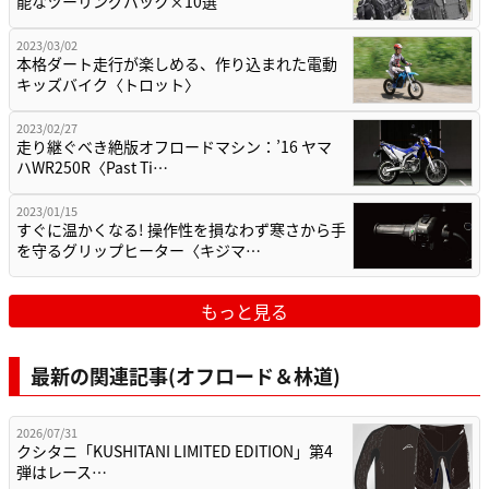
能なツーリングバック×10選
2023/03/02
本格ダート走行が楽しめる、作り込まれた電動
キッズバイク〈トロット〉
2023/02/27
走り継ぐべき絶版オフロードマシン：’16 ヤマ
ハWR250R〈Past Ti…
2023/01/15
すぐに温かくなる! 操作性を損なわず寒さから手
を守るグリップヒーター〈キジマ…
もっと見る
最新の関連記事(オフロード＆林道)
2026/07/31
クシタニ「KUSHITANI LIMITED EDITION」第4
弾はレース…