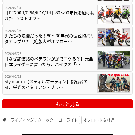
2026/07/31
【DT200R/CRM/KDX/RH】80〜90年代を駆け抜
けた「2ストオフ…
2026/07/03
男たちの浪漫だった！80〜90年代の伝説的パリ
ダカレプリカ【絶版大型オフロー…
2026/06/26
【なぜ舗装路のベテランが泥でコケる？】元全
日本ライダーに習ったら、バイクの「…
2026/02/13
Stylmartin【スティルマーティン】挑戦者の
証、栄光のイタリアン・ブラ…
もっと見る
ライディングテクニック
ゴーライド
オフロード＆林道