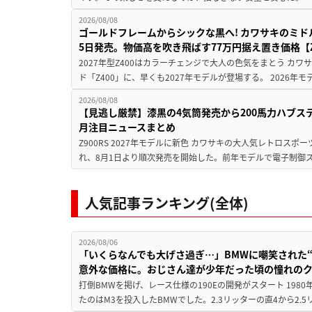
2026/08/08
ゴールドフレームからシックな黒へ! カワサキのミド
5日発売。物価高を吹き飛ばす77万円据え置き価格【Z
2027年型Z400はカラーチェンジで大人の色気をまとう カ
ド「Z400」に、早くも2027年モデルが登場する。 2026年
2026/08/08
【見逃し厳禁】漆黒の4気筒発売から200馬力ハブス
月注目ニュースまとめ
Z900RS 2027年モデルに新色 カワサキの大人気レトロスポー
れ、8月1日より順次発売を開始した。前年モデルで電子制御ス
人気記事ランキング(全体)
2026/08/06
「いくらなんでも大げさ過ぎ…」BMWに嘲笑された“190
意外な価格に。おじさん達が少年だった頃の憧れの
打倒BMWを掲げ、レース仕様の190Eの開発がスタート 19
たのはM3を投入したBMWでした。2.3リッターの直4から2.