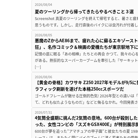
2026/08/04
夏のツーリングから帰ってきたらやるべきこと３選
Screenshot 真夏のツーリングを終えて帰宅すると、暑さ
思うものです。しかし、走行直後のバイクには虫汚れが付着し
2026/08/05
悪魔のZからAE86まで、疲れた心に蘇るエキゾース
狂」、名作コミック＆映画の愛機たちが東京駅地下
記憶の底に眠る「あの相棒」たちとの再会 かつて、我々の心
がある。熱狂的なスーパーカーブームを牽引した『サーキット
[…]
2026/08/06
【黄金の骨格】カワサキ Z250 2027年モデルが9/
ラフィック刷新を遂げた本格250ccスポーツだ
ゴールドフレームが魅せる圧倒的色気! 2026年型との違いは「
て、どれも似たようなものだ」などと侮るなかれ。今回発表されたカ
2026/07/31
4気筒全盛期に挑んだ2気筒の意地。600台が殺到し
った、女性コンビの「スズキGSX400E」が特別展示
600台が夢を追った”アマチュアの甲子園”と彼女たちの夏 19
レース」は、またたく間にバイクブームに沸く若者たちの情熱の