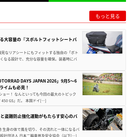
もっと見る
る大容量の『スポルトフィットシートバ
細見なリアシートにもフィットする独自の「ボト
広くなる設計で、充分な容量を確保。装着時にバ
AD DAYS JAPAN 2026」9月5〜6
クライムも必見！
解体ショー！ なんといっても今回の最大のトピック
0 GS」だ。 本国ドイ[…]
動と盗難防止強化運動がもたらす安心のバ
動 生身の体で風を切り、その流れと一体になるバ
社団法人 日本二輪車普及安全協会（以下[…]