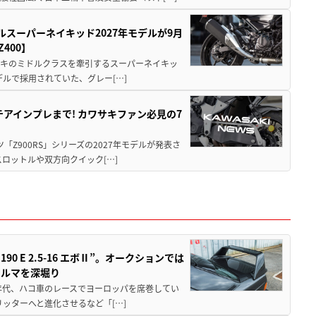
ルスーパーネイキッド2027年モデルが9月
400】
ワサキのミドルクラスを牽引するスーパーネイキッ
モデルで採用されていた、グレー[…]
テアインプレまで! カワサキファン必見の7
ツ「Z900RS」シリーズの2027年モデルが発表さ
ロットルや双方向クイック[…]
 E 2.5-16 エボⅡ”。オークションでは
クルマを深堀り
80年代、ハコ車のレースでヨーロッパを席巻してい
5リッターへと進化させるなど「[…]