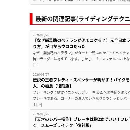
最新の関連記事(ライディングテクニ
2026/06/26
【なぜ舗装路のベテランが泥でコケる？】元全日本
り方」が目からウロコだった
なぜ「舗装路のベテラン」がダートで転ぶのか? アドベンチ
持つライダーは増えています。しかし、「アスファルトの上な
[…]
2026/05/27
伝説の王者フレディ・スペンサーが明かす！バイクを
入」の極意【復刻版】
ブレーキング：鍵はイニシャルブレーキ 旋回への準備を整え
ブレーキである。コーナーの進入でいきなりガツンッとレバ
上[…]
2026/05/25
【天才のレバー操作】ブレーキは指2本でいい！フレ
ぐ」スムーズライテク「復刻版」