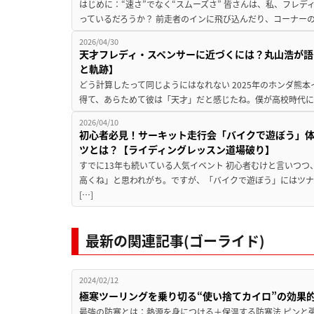
はじめに：“速さ”でなく“スムーズさ” 皆さんは、私、フレ
っているだろうか？ 前走者のインに飛び込んだり、コーナーの
2026/04/30
天才フレディ・スペンサーに近づくには？丸山浩が語
と軌跡】
どう計算したって同じようにはなれない 2025年のホンダ熊
得て、あらためて彼は「天才」だと感じたね。僕が高校時代に
2026/04/10
初心者必見！サーキット走行会「バイクで遊ぼう」
ツとは？【ライディングレッスン道場破り】
すでに13年も続いている人気イベント 初心者むけと言いつ
高くね」と思われがち。ですが、「バイクで遊ぼう」にはツ
[…]
最新の関連記事(ゴーライド)
2024/02/12
極寒ツーリングを乗り切る“使い捨てカイロ”の効果
最強の防寒とは：熱源を身につける＋保温する防寒法 ピンと