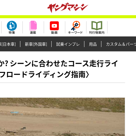
[日本車]
新車[外国車]
試乗インプレ
用品
カスタム＆パー
ウトか? シーンに合わせたコース走行ライ
フロードライディング指南〉