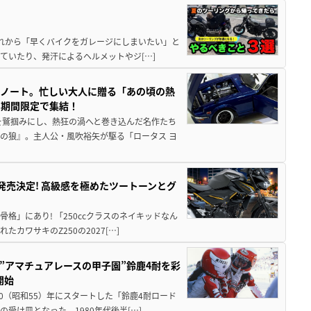
と疲れから「早くバイクをガレージにしまいたい」と
ていたり、発汗によるヘルメットやジ[…]
トノート。忙しい大人に贈る「あの頃の熱
に期間限定で集結！
を鷲掴みにし、熱狂の渦へと巻き込んだ名作たち
の狼』。主人公・風吹裕矢が駆る「ロータス ヨ
5に発売決定! 高級感を極めたツートーンとグ
骨格」にあり! 「250ccクラスのネイキッドなん
ワサキのZ250の2027[…]
た”アマチュアレースの甲子園”鈴鹿4耐を彩
開始
80（昭和55）年にスタートした「鈴鹿4耐ロード
受け皿となった。1980年代後半[…]