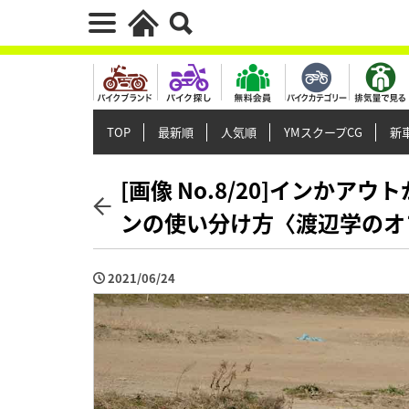
TOP
最新順
人気順
YMスクープCG
新車
[画像 No.8/20]インかア
ンの使い分け方〈渡辺学のオ
2021/06/24