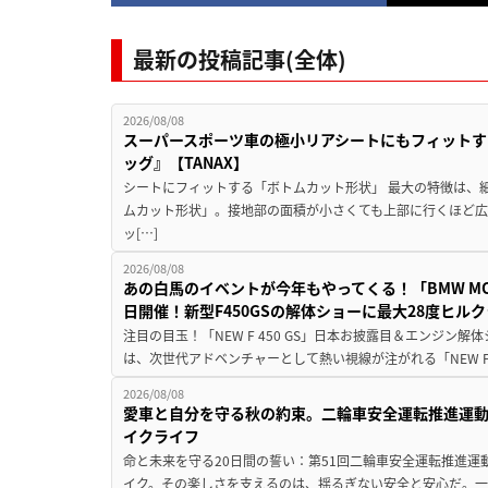
最新の投稿記事(全体)
2026/08/08
スーパースポーツ車の極小リアシートにもフィットす
ッグ』【TANAX】
シートにフィットする「ボトムカット形状」 最大の特徴は、
ムカット形状」。接地部の面積が小さくても上部に行くほど
ッ[…]
2026/08/08
あの白馬のイベントが今年もやってくる！「BMW MOTORR
日開催！新型F450GSの解体ショーに最大28度ヒル
注目の目玉！「NEW F 450 GS」日本お披露目＆エンジン
は、次世代アドベンチャーとして熱い視線が注がれる「NEW F 45
2026/08/08
愛車と自分を守る秋の約束。二輪車安全運転推進運
イクライフ
命と未来を守る20日間の誓い：第51回二輪車安全運転推進運
イク。その楽しさを支えるのは、揺るぎない安全と安心だ。一般