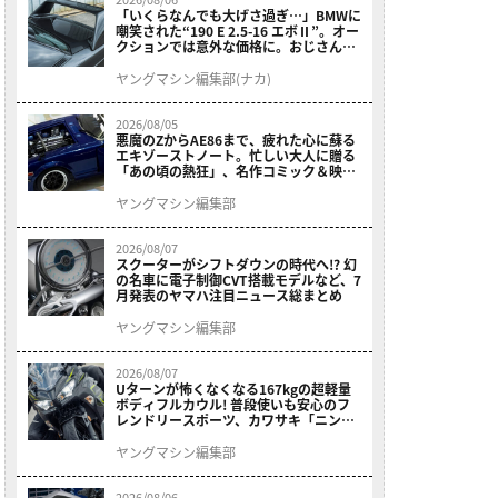
「いくらなんでも大げさ過ぎ…」BMWに
嘲笑された“190 E 2.5-16 エボⅡ”。オー
クションでは意外な価格に。おじさん達
が少年だった頃の憧れのクルマを深堀り
ヤングマシン編集部(ナカ)
2026/08/05
悪魔のZからAE86まで、疲れた心に蘇る
エキゾーストノート。忙しい大人に贈る
「あの頃の熱狂」、名作コミック＆映画
の愛機たちが東京駅地下に期間限定で集
結！
ヤングマシン編集部
2026/08/07
スクーターがシフトダウンの時代へ!? 幻
の名車に電子制御CVT搭載モデルなど、7
月発表のヤマハ注目ニュース総まとめ
ヤングマシン編集部
2026/08/07
Uターンが怖くなくなる167kgの超軽量
ボディフルカウル! 普段使いも安心のフ
レンドリースポーツ、カワサキ「ニンジ
ャ400」2027モデルが価格据え置きで
9/5発売
ヤングマシン編集部
2026/08/06