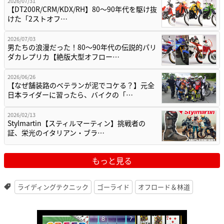
2026/07/31
【DT200R/CRM/KDX/RH】80〜90年代を駆け抜
けた「2ストオフ…
2026/07/03
男たちの浪漫だった！80〜90年代の伝説的パリ
ダカレプリカ【絶版大型オフロー…
2026/06/26
【なぜ舗装路のベテランが泥でコケる？】元全
日本ライダーに習ったら、バイクの「…
2026/02/13
Stylmartin【スティルマーティン】挑戦者の
証、栄光のイタリアン・ブラ…
もっと見る
ライディングテクニック
ゴーライド
オフロード＆林道