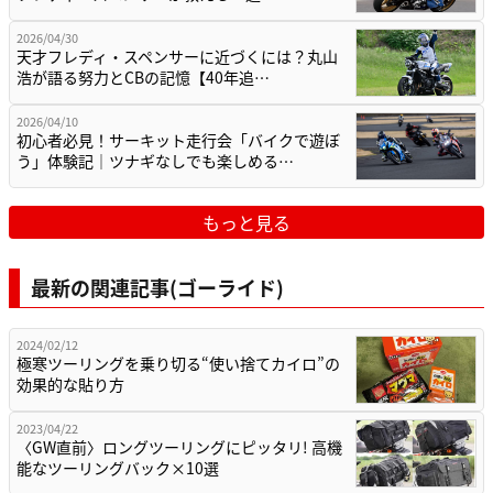
2026/04/30
天才フレディ・スペンサーに近づくには？丸山
浩が語る努力とCBの記憶【40年追…
2026/04/10
初心者必見！サーキット走行会「バイクで遊ぼ
う」体験記｜ツナギなしでも楽しめる…
もっと見る
最新の関連記事(ゴーライド)
2024/02/12
極寒ツーリングを乗り切る“使い捨てカイロ”の
効果的な貼り方
2023/04/22
〈GW直前〉ロングツーリングにピッタリ! 高機
能なツーリングバック×10選