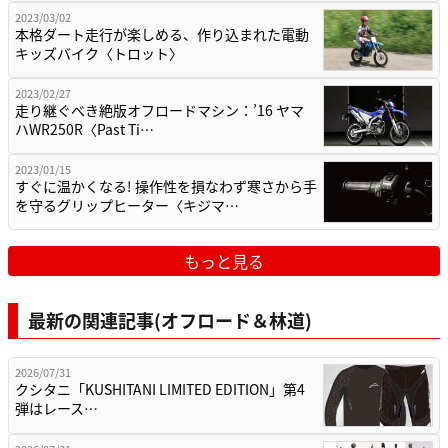
2023/03/02
本格ダート走行が楽しめる、作り込まれた電動
キッズバイク〈トロット〉
2023/02/27
走り継ぐべき絶版オフロードマシン：’16 ヤマ
ハWR250R〈Past Ti…
2023/01/15
すぐに温かくなる! 操作性を損なわず寒さから手
を守るグリップヒーター〈キジマ…
もっと見る
最新の関連記事(オフロード＆林道)
2026/07/31
クシタニ「KUSHITANI LIMITED EDITION」第4
弾はレース…