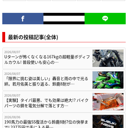
最新の投稿記事(全体)
2026/08/07
Uターンが怖くなくなる167kgの超軽量ボディフ
ルカウル! 普段使いも安心の…
2026/08/07
「限界に挑む姿は美しい」轟音と雨の中で光る
絆。若月佑美と振り返る、鈴鹿8耐が…
2026/08/07
【実験】タイパ最悪、でも効果は絶大!? バイク
パーツの錆を電気分解で落とす方…
2026/08/06
190馬力の最強SS復活から鈴鹿8耐7位の快挙ま
で! 237万円で手に入る最…