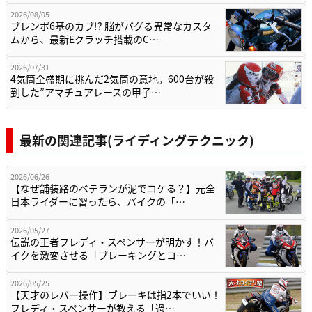
2026/08/05
ブレンボ6基のカブ!? 脳がバグる異常なカスタ
ムから、最新Eクラッチ搭載のC…
2026/07/31
4気筒全盛期に挑んだ2気筒の意地。600台が殺
到した”アマチュアレースの甲子…
最新の関連記事(ライディングテクニック)
2026/06/26
【なぜ舗装路のベテランが泥でコケる？】元全
日本ライダーに習ったら、バイクの「…
2026/05/27
伝説の王者フレディ・スペンサーが明かす！バ
イクを激変させる「ブレーキングとコ…
2026/05/25
【天才のレバー操作】ブレーキは指2本でいい！
フレディ・スペンサーが教える「過…