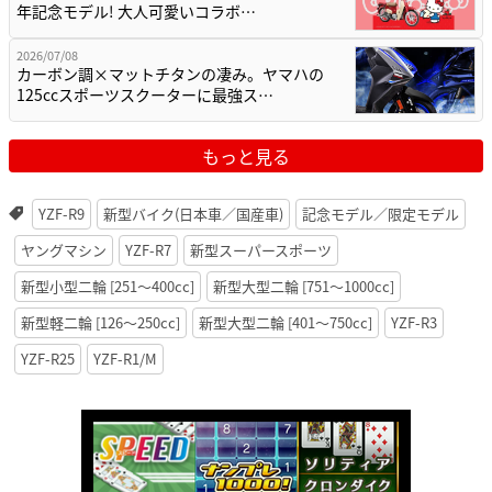
年記念モデル! 大人可愛いコラボ…
2026/07/08
カーボン調×マットチタンの凄み。ヤマハの
125ccスポーツスクーターに最強ス…
もっと見る
YZF-R9
新型バイク(日本車／国産車)
記念モデル／限定モデル
ヤングマシン
YZF-R7
新型スーパースポーツ
新型小型二輪 [251〜400cc]
新型大型二輪 [751〜1000cc]
新型軽二輪 [126〜250cc]
新型大型二輪 [401〜750cc]
YZF-R3
YZF-R25
YZF-R1/M