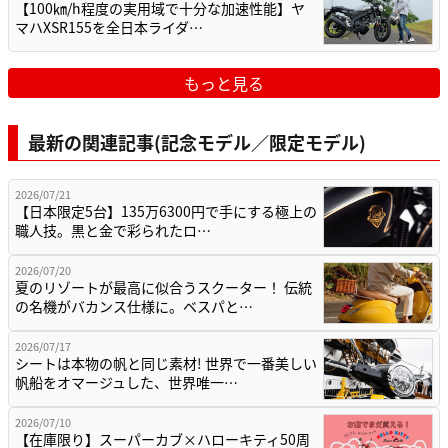
【100㎞/h程度の実用域で十分な加速性能】ヤ
マハXSR155を全日本ライダ…
もっと見る
最新の関連記事(記念モデル／限定モデル)
2026/07/21
【日本限定5台】135万6300円で手にする極上の
職人技。黒と金で彩られたロ…
2026/07/20
夏のリゾートが最高に似合うスクーター！ 伝統
の名機がバカンス仕様に。ベスパと…
2026/07/17
シートは本物の帆と同じ素材! 世界で一番美しい
帆船をオマージュした、世界唯一…
2026/07/10
【在庫限り】スーパーカブ×ハローキティ50周