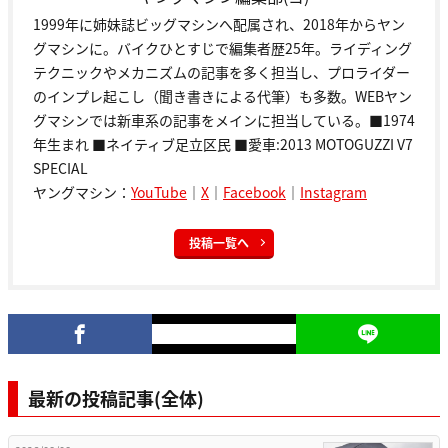
1999年に姉妹誌ビッグマシンへ配属され、2018年からヤン
グマシンに。バイクひとすじで編集者歴25年。ライディング
テクニックやメカニズムの記事を多く担当し、プロライダー
のインプレ起こし（聞き書きによる代筆）も多数。WEBヤン
グマシンでは新車系の記事をメインに担当している。■1974
年生まれ ■ネイティブ足立区民 ■愛車:2013 MOTOGUZZI V7
SPECIAL
ヤングマシン：
YouTube
｜
X
｜
Facebook
｜
Instagram
投稿一覧へ
最新の投稿記事(全体)