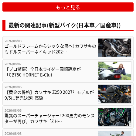
もっと見る
最新の関連記事(新型バイク(日本車／国産車))
2026/08/08
ゴールドフレームからシックな黒へ! カワサキの
ミドルスーパーネイキッド202…
2026/08/07
【プロ驚愕】全日本ライダー岡崎静夏が
「CB750 HORNET E-Clut…
2026/08/06
【黄金の骨格】カワサキ Z250 2027年モデルが
9/5に発売決定! 高級…
2026/08/05
驚異のスーパーチャージャー! 200馬力のモンス
ターが再び。カワサキ「Z H…
2026/08/03