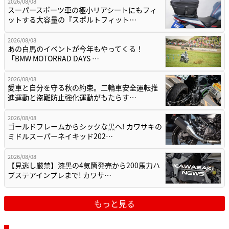
2026/08/08
スーパースポーツ車の極小リアシートにもフィ
ットする大容量の『スポルトフィット…
2026/08/08
あの白馬のイベントが今年もやってくる！
「BMW MOTORRAD DAYS …
2026/08/08
愛車と自分を守る秋の約束。二輪車安全運転推
進運動と盗難防止強化運動がもたらす…
2026/08/08
ゴールドフレームからシックな黒へ! カワサキの
ミドルスーパーネイキッド202…
2026/08/08
【見逃し厳禁】漆黒の4気筒発売から200馬力ハ
ブステアインプレまで! カワサ…
もっと見る