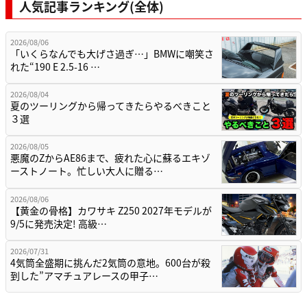
人気記事ランキング(全体)
2026/08/06
「いくらなんでも大げさ過ぎ…」BMWに嘲笑さ
れた“190 E 2.5-16 …
2026/08/04
夏のツーリングから帰ってきたらやるべきこと
３選
2026/08/05
悪魔のZからAE86まで、疲れた心に蘇るエキゾ
ーストノート。忙しい大人に贈る…
2026/08/06
【黄金の骨格】カワサキ Z250 2027年モデルが
9/5に発売決定! 高級…
2026/07/31
4気筒全盛期に挑んだ2気筒の意地。600台が殺
到した”アマチュアレースの甲子…