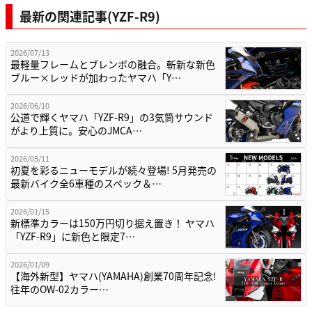
最新の関連記事(YZF-R9)
2026/07/13
最軽量フレームとブレンボの融合。斬新な新色
ブルー×レッドが加わったヤマハ「Y…
2026/06/10
公道で輝くヤマハ「YZF-R9」の3気筒サウンド
がより上質に。安心のJMCA…
2026/05/11
初夏を彩るニューモデルが続々登場! 5月発売の
最新バイク全6車種のスペック＆…
2026/01/15
新標準カラーは150万円切り据え置き！ ヤマハ
「YZF-R9」に新色と限定7…
2026/01/09
【海外新型】ヤマハ(YAMAHA)創業70周年記念!
往年のOW-02カラー…