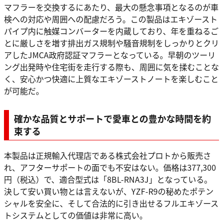
マフラーを交換するにあたり、最大の懸念事項となるのが車
検への対応や周囲への配慮だろう。この製品はエキゾースト
パイプ内に触媒コンバーターを内蔵しており、年を重ねるご
とに厳しさを増す排出ガス規制や騒音規制をしっかりとクリ
アしたJMCA政府認証マフラーとなっている。早朝のツーリ
ング出発時や住宅街を走行する際も、周囲に気を揉むことな
く、安心かつ快適に上質なエキゾーストノートを楽しむこと
が可能だ。
確かな品質とサポートで愛車との豊かな時間を約
束する
本製品は正規輸入代理店である株式会社プロトから販売さ
れ、アフターサポートの面でも不安はない。価格は377,300
円（税込）で、適合型式は「8BL-RNA3J」となっている。
決して安い買い物とは言えないが、YZF-R9の秘めたポテン
シャルを安全に、そして合法的に引き出せるフルエキゾース
トシステムとしての価値は非常に高い。