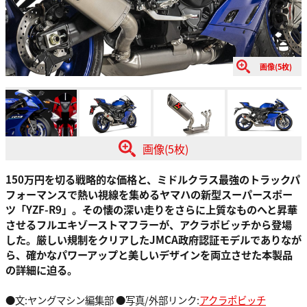
画像(5枚)
画像(5枚)
150万円を切る戦略的な価格と、ミドルクラス最強のトラックパ
フォーマンスで熱い視線を集めるヤマハの新型スーパースポー
ツ「YZF-R9」。その懐の深い走りをさらに上質なものへと昇華
させるフルエキゾーストマフラーが、アクラポビッチから登場
した。厳しい規制をクリアしたJMCA政府認証モデルでありなが
ら、確かなパワーアップと美しいデザインを両立させた本製品
の詳細に迫る。
●文:ヤングマシン編集部 ●写真/外部リンク:
アクラポビッチ