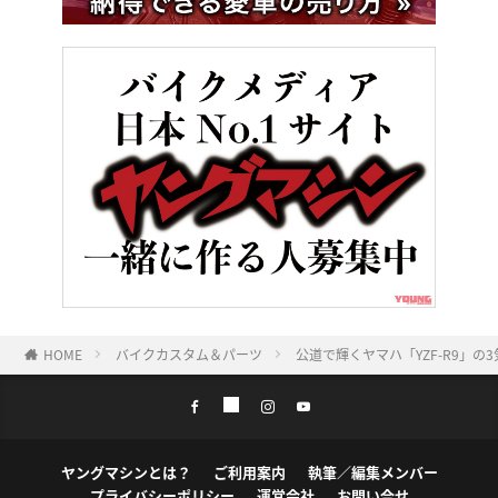
HOME
バイクカスタム＆パーツ
公道で輝くヤマハ「YZF-R9」
ヤングマシンとは？
ご利用案内
執筆／編集メンバー
プライバシーポリシー
運営会社
お問い合せ