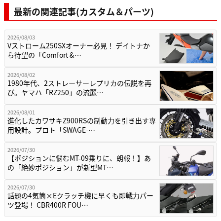
最新の関連記事(カスタム＆パーツ)
2026/08/03
Vストローム250SXオーナー必見！ デイトナか
ら待望の「Comfort &…
2026/08/02
1980年代、2ストレーサーレプリカの伝説を再
び。ヤマハ「RZ250」の流麗…
2026/08/01
進化したカワサキZ900RSの制動力を引き出す専
用設計。プロト「SWAGE-…
2026/07/30
【ポジションに悩むMT-09乗りに、朗報！】あ
の「絶妙ポジション」が新型MT…
2026/07/30
話題の4気筒×Eクラッチ機に早くも即戦力パー
ツ登場！ CBR400R FOU…