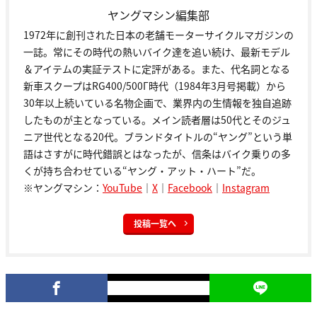
ヤングマシン編集部
1972年に創刊された日本の老舗モーターサイクルマガジンの
一誌。常にその時代の熱いバイク達を追い続け、最新モデル
＆アイテムの実証テストに定評がある。また、代名詞となる
新車スクープはRG400/500Γ時代（1984年3月号掲載）から
30年以上続いている名物企画で、業界内の生情報を独自追跡
したものが主となっている。メイン読者層は50代とそのジュ
ニア世代となる20代。ブランドタイトルの“ヤング”という単
語はさすがに時代錯誤とはなったが、信条はバイク乗りの多
くが持ち合わせている“ヤング・アット・ハート”だ。
※ヤングマシン：
YouTube
｜
X
｜
Facebook
｜
Instagram
投稿一覧へ