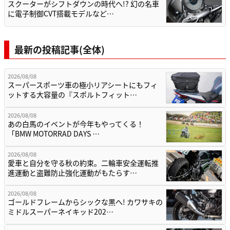
スクーターがシフトダウンの時代へ!? 幻の名車
に電子制御CVT搭載モデルなど…
最新の投稿記事(全体)
2026/08/08
スーパースポーツ車の極小リアシートにもフィ
ットする大容量の『スポルトフィット…
2026/08/08
あの白馬のイベントが今年もやってくる！
「BMW MOTORRAD DAYS …
2026/08/08
愛車と自分を守る秋の約束。二輪車安全運転推
進運動と盗難防止強化運動がもたらす…
2026/08/08
ゴールドフレームからシックな黒へ! カワサキの
ミドルスーパーネイキッド202…