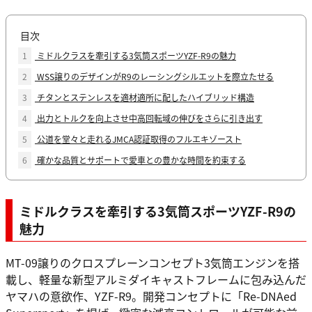
目次
1
ミドルクラスを牽引する3気筒スポーツYZF-R9の魅力
2
WSS譲りのデザインがR9のレーシングシルエットを際立たせる
3
チタンとステンレスを適材適所に配したハイブリッド構造
4
出力とトルクを向上させ中高回転域の伸びをさらに引き出す
5
公道を堂々と走れるJMCA認証取得のフルエキゾースト
6
確かな品質とサポートで愛車との豊かな時間を約束する
ミドルクラスを牽引する3気筒スポーツYZF-R9の
魅力
MT-09譲りのクロスプレーンコンセプト3気筒エンジンを搭
載し、軽量な新型アルミダイキャストフレームに包み込んだ
ヤマハの意欲作、YZF-R9。開発コンセプトに「Re-DNAed