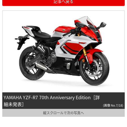
記事へ戻る
YAMAHA YZF-R7 70th Anniversary Edition［詳
細未発表］
(画像 No.7/18)
縦スクロールで次の写真へ