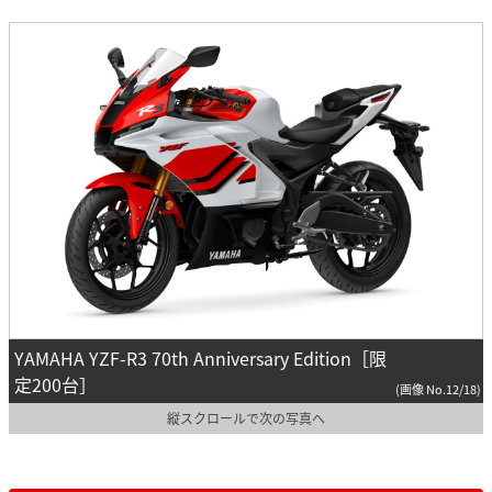
YAMAHA YZF-R3 70th Anniversary Edition［限
定200台］
(画像 No.12/18)
縦スクロールで次の写真へ