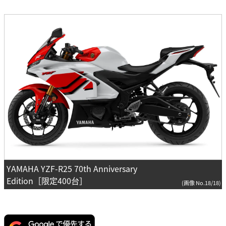
YAMAHA YZF-R25 70th Anniversary
Edition［限定400台］
(画像 No.18/18)