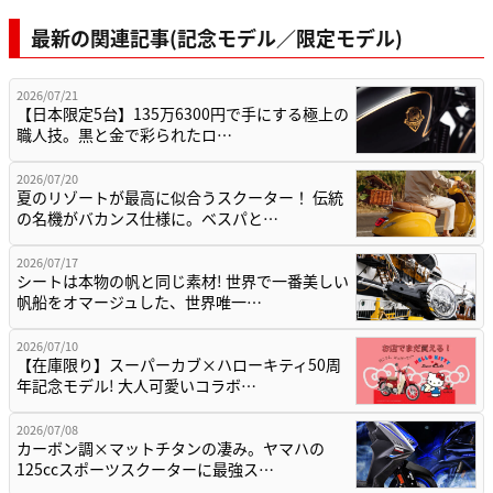
最新の関連記事(記念モデル／限定モデル)
2026/07/21
【日本限定5台】135万6300円で手にする極上の
職人技。黒と金で彩られたロ…
2026/07/20
夏のリゾートが最高に似合うスクーター！ 伝統
の名機がバカンス仕様に。ベスパと…
2026/07/17
シートは本物の帆と同じ素材! 世界で一番美しい
帆船をオマージュした、世界唯一…
2026/07/10
【在庫限り】スーパーカブ×ハローキティ50周
年記念モデル! 大人可愛いコラボ…
2026/07/08
カーボン調×マットチタンの凄み。ヤマハの
125ccスポーツスクーターに最強ス…