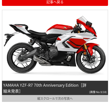
記事へ戻る
YAMAHA YZF-R7 70th Anniversary Edition［詳
細未発表］
(画像 No.9/18)
縦スクロールで次の写真へ