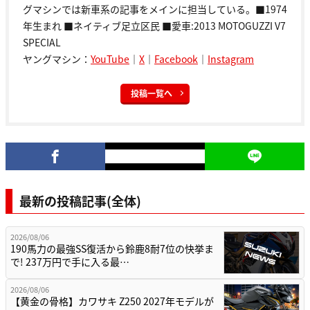
グマシンでは新車系の記事をメインに担当している。■1974
年生まれ ■ネイティブ足立区民 ■愛車:2013 MOTOGUZZI V7
SPECIAL
ヤングマシン：
YouTube
｜
X
｜
Facebook
｜
Instagram
投稿一覧へ
最新の投稿記事(全体)
2026/08/06
190馬力の最強SS復活から鈴鹿8耐7位の快挙ま
で! 237万円で手に入る最…
2026/08/06
【黄金の骨格】カワサキ Z250 2027年モデルが