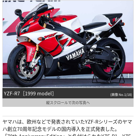
YZF-R7［1999 model］
(画像 No.1/18)
縦スクロールで次の写真へ
ヤマハは、欧州などで発表されていたYZF-Rシリーズのヤマ
ハ創立70周年記念モデルの国内導入を正式発表した。
「70th Anniversary Edition」と名付けられたYZF-R1、YZF-