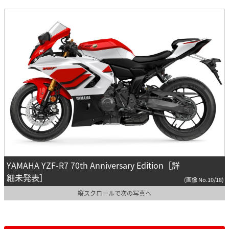
YAMAHA YZF-R7 70th Anniversary Edition［詳
細未発表］
(画像 No.10/18)
縦スクロールで次の写真へ