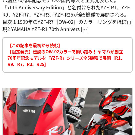
「70th Anniversary Edition」と名付けられたYZF-R1、YZF-
R9、YZF-R7、YZF-R3、YZF-R25が全5機種で展開される。
目次 1 1999年のYZF-R7［OW-02］のカラーリングをほぼ再
現2 YAMAHA YZF-R1 70th Annivers […]
【この記事を最初から読む】
【限定発売】伝説のOW-02カラーで揃い踏み！ ヤマハが創立
70周年記念モデルを「YZF-R」シリーズ全5機種で展開［R1、
R9、R7、R3、R25］