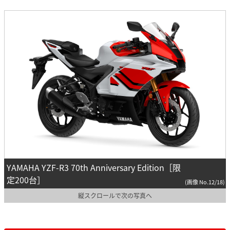
YAMAHA YZF-R3 70th Anniversary Edition［限
定200台］
(画像 No.12/18)
縦スクロールで次の写真へ