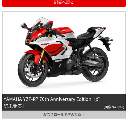
記事へ戻る
YAMAHA YZF-R7 70th Anniversary Edition［詳
細未発表］
(画像 No.9/18)
縦スクロールで次の写真へ