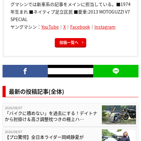
グマシンでは新車系の記事をメインに担当している。■1974
年生まれ ■ネイティブ足立区民 ■愛車:2013 MOTOGUZZI V7
SPECIAL
ヤングマシン：
YouTube
｜
X
｜
Facebook
｜
Instagram
投稿一覧へ
最新の投稿記事(全体)
2026/08/07
「バイクに積めない」を過去にする！デイトナ
から肘掛け＆高さ調整枕つきの極上ハ…
2026/08/07
【プロ驚愕】全日本ライダー岡崎静夏が