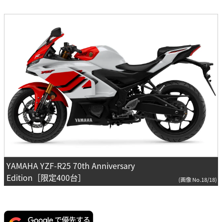
YAMAHA YZF-R25 70th Anniversary
Edition［限定400台］
(画像 No.18/18)