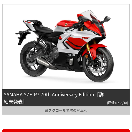
YAMAHA YZF-R7 70th Anniversary Edition［詳
細未発表］
(画像 No.8/18)
縦スクロールで次の写真へ