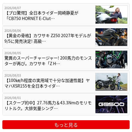
2026/08/07
【プロ驚愕】全日本ライダー岡崎静夏が
「CB750 HORNET E-Clut…
2026/08/06
【黄金の骨格】カワサキ Z250 2027年モデルが
9/5に発売決定! 高級…
2026/08/05
驚異のスーパーチャージャー! 200馬力のモンス
ターが再び。カワサキ「Z H…
2026/08/03
【100㎞/h程度の実用域で十分な加速性能】ヤ
マハXSR155を全日本ライダ…
2026/08/01
【スクープ的中】27.76馬力＆43.3Nmのモリモ
リトルク。大排気量シング…
もっと見る