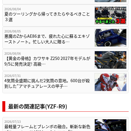
2026/08/04
夏のツーリングから帰ってきたらやるべきこと
３選
2026/08/05
悪魔のZからAE86まで、疲れた心に蘇るエキゾ
ーストノート。忙しい大人に贈る…
2026/08/06
【黄金の骨格】カワサキ Z250 2027年モデルが
9/5に発売決定! 高級…
2026/07/31
4気筒全盛期に挑んだ2気筒の意地。600台が殺
到した”アマチュアレースの甲子…
最新の関連記事(YZF-R9)
2026/07/13
最軽量フレームとブレンボの融合。斬新な新色