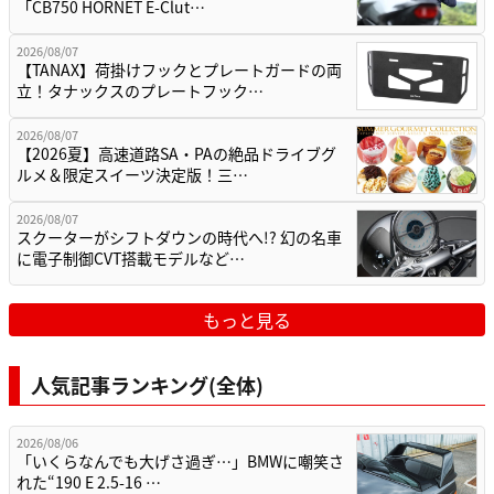
「CB750 HORNET E-Clut…
2026/08/07
【TANAX】荷掛けフックとプレートガードの両
立！タナックスのプレートフック…
2026/08/07
【2026夏】高速道路SA・PAの絶品ドライブグ
ルメ＆限定スイーツ決定版！三…
2026/08/07
スクーターがシフトダウンの時代へ!? 幻の名車
に電子制御CVT搭載モデルなど…
もっと見る
人気記事ランキング(全体)
2026/08/06
「いくらなんでも大げさ過ぎ…」BMWに嘲笑さ
れた“190 E 2.5-16 …