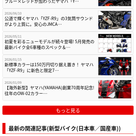
ブルー×レッドが加わったヤマハ「Y…
2026/06/10
公道で輝くヤマハ「YZF-R9」の3気筒サウンド
がより上質に。安心のJMCA…
2026/05/11
初夏を彩るニューモデルが続々登場! 5月発売の
最新バイク全6車種のスペック＆…
2026/01/15
新標準カラーは150万円切り据え置き！ ヤマハ
「YZF-R9」に新色と限定7…
2026/01/09
【海外新型】ヤマハ(YAMAHA)創業70周年記念!
往年のOW-02カラー…
もっと見る
最新の関連記事(新型バイク(日本車／国産車))