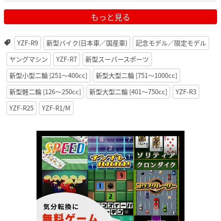
もっと見る
YZF-R9
新型バイク(日本車／国産車)
記念モデル／限定モデル
ヤングマシン
YZF-R7
新型スーパースポーツ
新型小型二輪 [251〜400cc]
新型大型二輪 [751〜1000cc]
新型軽二輪 [126〜250cc]
新型大型二輪 [401〜750cc]
YZF-R3
YZF-R25
YZF-R1/M