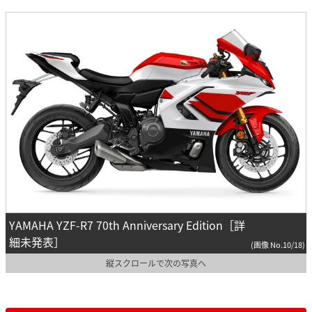
YAMAHA YZF-R7 70th Anniversary Edition［詳
細未発表］
(画像 No.10/18)
縦スクロールで次の写真へ