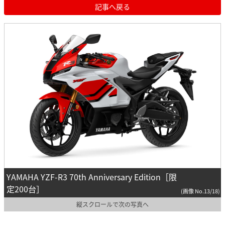
記事へ戻る
YAMAHA YZF-R3 70th Anniversary Edition［限
定200台］
(画像 No.13/18)
縦スクロールで次の写真へ