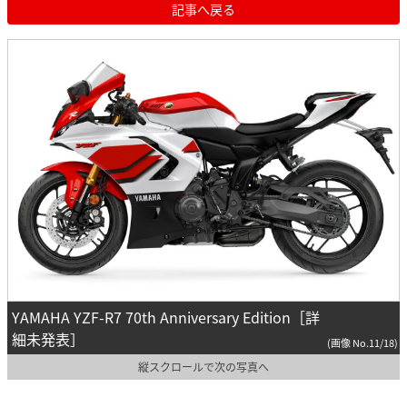
記事へ戻る
YAMAHA YZF-R7 70th Anniversary Edition［詳
細未発表］
(画像 No.11/18)
縦スクロールで次の写真へ