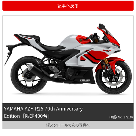
記事へ戻る
YAMAHA YZF-R25 70th Anniversary
Edition［限定400台］
(画像 No.17/18)
縦スクロールで次の写真へ