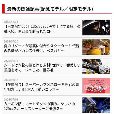
最新の関連記事(記念モデル／限定モデル)
2026/07/21
【日本限定5台】135万6300円で手にする極上の
職人技。黒と金で彩られたロ…
2026/07/20
夏のリゾートが最高に似合うスクーター！ 伝統
の名機がバカンス仕様に。ベスパと…
2026/07/17
シートは本物の帆と同じ素材! 世界で一番美しい
帆船をオマージュした、世界唯一…
2026/07/10
【在庫限り】スーパーカブ×ハローキティ50周
年記念モデル! 大人可愛いコラボ…
2026/07/08
カーボン調×マットチタンの凄み。ヤマハの
125ccスポーツスクーターに最強ス…