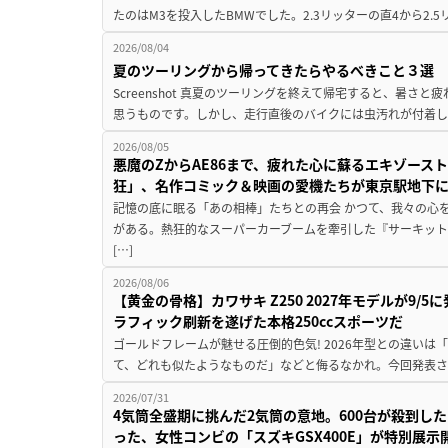
たのはM3を投入したBMWでした。2.3リッターの直4から2.
2026/08/04
夏のツーリングから帰ってきたらやるべきこと３選
Screenshot 真夏のツーリングを終えて帰宅すると、暑さ
思うものです。しかし、走行直後のバイクには虫汚れが付着し
2026/08/05
悪魔のZからAE86まで、疲れた心に蘇るエキゾース
狂」、名作コミック＆映画の愛機たちが東京駅地下
記憶の底に眠る「あの相棒」たちとの再会 かつて、我々の心
がある。熱狂的なスーパーカーブームを牽引した『サーキット
[…]
2026/08/06
【黄金の骨格】カワサキ Z250 2027年モデルが9/
ラフィック刷新を遂げた本格250ccスポーツだ
ゴールドフレームが魅せる圧倒的色気! 2026年型との違いは「
て、どれも似たようなものだ」などと侮るなかれ。今回発表されたカ
2026/07/31
4気筒全盛期に挑んだ2気筒の意地。600台が殺到し
った、女性コンビの「スズキGSX400E」が特別展示