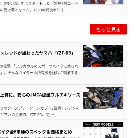
80（昭和55）年にスタートした「鈴鹿4耐ロード
受け皿となった。1980年代後半[…]
もっと見る
レッドが加わったヤマハ「YZF-R9」
の衝撃 「フルカウルのスポーツバイクに乗るな
い」。そんなライダーの所有欲を強烈に刺激する
り上質に。安心のJMCA認証フルエキゾース
09譲りのクロスプレーンコンセプト3気筒エンジンを
ハの意欲作、YZF-R9。開[…]
バイク全6車種のスペック＆価格まとめ