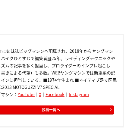
9年に姉妹誌ビッグマシンへ配属され、2018年からヤングマシ
。バイクひとすじで編集者歴25年。ライディングテクニックや
ニズムの記事を多く担当し、プロライダーのインプレ起こし
き書きによる代筆）も多数。WEBヤングマシンでは新車系の記
インに担当している。■1974年生まれ ■ネイティブ足立区民
2013 MOTOGUZZI V7 SPECIAL
グマシン：
YouTube
｜
X
｜
Facebook
｜
Instagram
投稿一覧へ