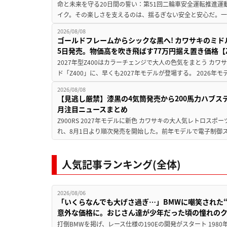
命と未来を守る20日間の誓い：第51回二輪車安全運転推進運
イク。その楽しさを支えるのは、揺るぎない安全と安心だ。一般
2026/08/08
ゴールドフレームからシックな黒へ! カワサキのミド
5日発売。物価高を吹き飛ばす77万円据え置き価格【Z
2027年型Z400はカラーチェンジで大人の色気をまとう カ
ド「Z400」に、早くも2027年モデルが登場する。 2026年
2026/08/08
【見逃し厳禁】漆黒の4気筒発売から200馬力ハブス
月注目ニュースまとめ
Z900RS 2027年モデルに新色 カワサキの大人気レトロスポー
れ、8月1日より順次発売を開始した。前年モデルで電子制御ス
人気記事ランキング(全体)
2026/08/06
「いくらなんでも大げさ過ぎ…」BMWに嘲笑された“190
意外な価格に。おじさん達が少年だった頃の憧れの
打倒BMWを掲げ、レース仕様の190Eの開発がスタート 19