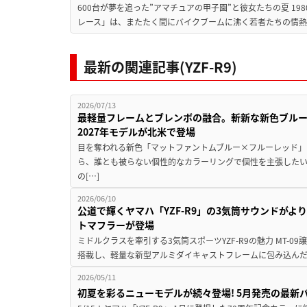
600台が夢を追った”アマチュアの甲子園”と彼女たちの夏 19
レース」は、またたく間にバイクブームに沸く若者たちの情熱の
最新の関連記事(YZF-R9)
2026/07/13
最軽量フレームとブレンボの融合。斬新な新色ブルー×
2027年モデルが北米で登場
目を奪われる新色「マットファントムブルー×フルーレッド」
ら、誰とも被らない個性的なカラーリングで個性を主張した
の[…]
2026/06/10
公道で輝くヤマハ「YZF-R9」の3気筒サウンドがよ
トマフラーが登場
ミドルクラスを牽引する3気筒スポーツYZF-R9の魅力 MT-
搭載し、軽量な新型アルミダイキャストフレームに包み込んだヤマ
2026/05/11
初夏を彩るニューモデルが続々登場! 5月発売の最新