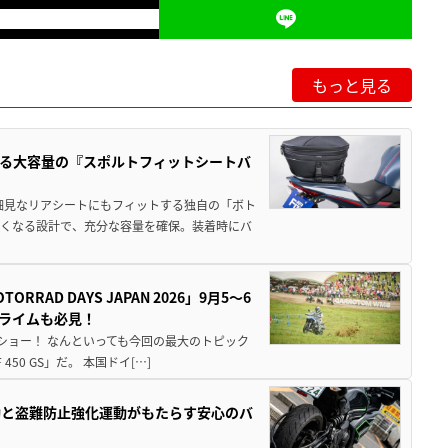
もっと見る
る大容量の『スポルトフィットシートバ
細見なリアシートにもフィットする独自の「ボト
広くなる設計で、充分な容量を確保。装着時にバ
AD DAYS JAPAN 2026」9月5〜6
クライムも必見！
解体ショー！ なんといっても今回の最大のトピック
0 GS」だ。 本国ドイ[…]
動と盗難防止強化運動がもたらす安心のバ