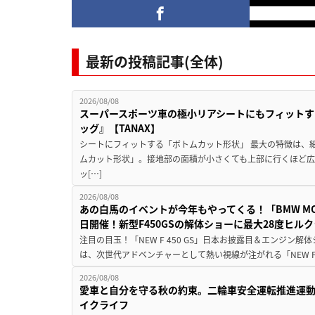
最新の投稿記事(全体)
2026/08/08
スーパースポーツ車の極小リアシートにもフィットす
ッグ』【TANAX】
シートにフィットする「ボトムカット形状」 最大の特徴は、
ムカット形状」。接地部の面積が小さくても上部に行くほど
ッ[…]
2026/08/08
あの白馬のイベントが今年もやってくる！「BMW MOTORR
日開催！新型F450GSの解体ショーに最大28度ヒル
注目の目玉！「NEW F 450 GS」日本お披露目＆エンジン
は、次世代アドベンチャーとして熱い視線が注がれる「NEW F 45
2026/08/08
愛車と自分を守る秋の約束。二輪車安全運転推進運
イクライフ