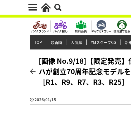
TOP
最新順
人気順
YMスクープCG
新車
[画像 No.9/18]【限定発
ハが創立70周年記念モデルを
［R1、R9、R7、R3、R25］
2026/01/15