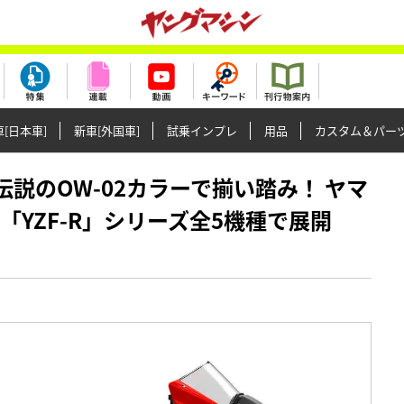
[日本車]
新車[外国車]
試乗インプレ
用品
カスタム＆パー
売】伝説のOW-02カラーで揃い踏み！ ヤマ
「YZF-R」シリーズ全5機種で展開