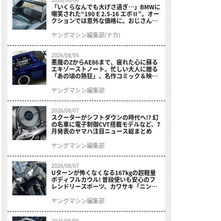
「いくらなんでも大げさ過ぎ…」BMWに
嘲笑された“190 E 2.5-16 エボⅡ”。オー
クションでは意外な価格に。おじさん達
が少年だった頃の憧れのクルマを深堀り
ヤングマシン編集部(ナカ)
2026/08/05
悪魔のZからAE86まで、疲れた心に蘇る
エキゾーストノート。忙しい大人に贈る
「あの頃の熱狂」、名作コミック＆映画
の愛機たちが東京駅地下に期間限定で集
結！
ヤングマシン編集部
2026/08/07
スクーターがシフトダウンの時代へ!? 幻
の名車に電子制御CVT搭載モデルなど、7
月発表のヤマハ注目ニュース総まとめ
ヤングマシン編集部
2026/08/07
Uターンが怖くなくなる167kgの超軽量
ボディフルカウル! 普段使いも安心のフ
レンドリースポーツ、カワサキ「ニンジ
ャ400」2027モデルが価格据え置きで
9/5発売
ヤングマシン編集部
2026/08/06