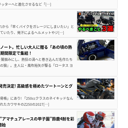
5リッターへと進化させるなど「[…]
と疲れから「早くバイクをガレージにしまいたい」と
ていたり、発汗によるヘルメットやジ[…]
トノート。忙しい大人に贈る「あの頃の熱
に期間限定で集結！
を鷲掴みにし、熱狂の渦へと巻き込んだ名作たち
の狼』。主人公・風吹裕矢が駆る「ロータス ヨ
5に発売決定! 高級感を極めたツートーンとグ
骨格」にあり! 「250ccクラスのネイキッドなん
ワサキのZ250の2027[…]
た”アマチュアレースの甲子園”鈴鹿4耐を彩
開始