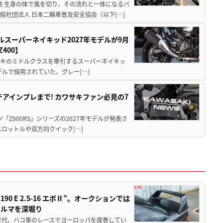
動 生身の体で風を切り、その流れと一体になるバ
社団法人 日本二輪車普及安全協会（以下[…]
ルスーパーネイキッド2027年モデルが9月
400】
ワサキのミドルクラスを牽引するスーパーネイキッ
モデルで採用されていた、グレー[…]
テアインプレまで! カワサキファン必見の7
ツ「Z900RS」シリーズの2027年モデルが発表さ
ロットルや双方向クイック[…]
 E 2.5-16 エボⅡ”。オークションでは
クルマを深堀り
80年代、ハコ車のレースでヨーロッパを席巻してい