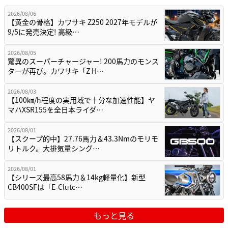
2026/08/06
【黄金の骨格】カワサキ Z250 2027年モデルが
9/5に発売決定! 高級…
2026/08/05
驚異のスーパーチャージャー! 200馬力のモンス
ターが再び。カワサキ「Z H…
2026/08/03
【100㎞/h程度の実用域で十分な加速性能】ヤ
マハXSR155を全日本ライダ…
2026/08/01
【スクープ的中】27.76馬力＆43.3Nmのモリモ
リトルク。大排気量シング…
2026/08/01
【シリーズ最高58馬力＆14kg軽量化】新型
CB400SFは「E-Clutc…
もっと見る