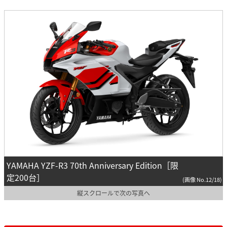
YAMAHA YZF-R3 70th Anniversary Edition［限
定200台］
(画像 No.12/18)
縦スクロールで次の写真へ