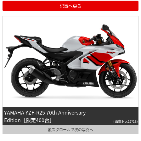
記事へ戻る
YAMAHA YZF-R25 70th Anniversary
Edition［限定400台］
(画像 No.17/18)
縦スクロールで次の写真へ