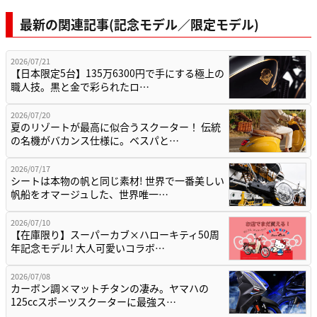
最新の関連記事(記念モデル／限定モデル)
2026/07/21
【日本限定5台】135万6300円で手にする極上の
職人技。黒と金で彩られたロ…
2026/07/20
夏のリゾートが最高に似合うスクーター！ 伝統
の名機がバカンス仕様に。ベスパと…
2026/07/17
シートは本物の帆と同じ素材! 世界で一番美しい
帆船をオマージュした、世界唯一…
2026/07/10
【在庫限り】スーパーカブ×ハローキティ50周
年記念モデル! 大人可愛いコラボ…
2026/07/08
カーボン調×マットチタンの凄み。ヤマハの
125ccスポーツスクーターに最強ス…