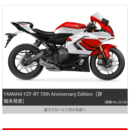
YAMAHA YZF-R7 70th Anniversary Edition［詳
細未発表］
(画像 No.10/18)
縦スクロールで次の写真へ