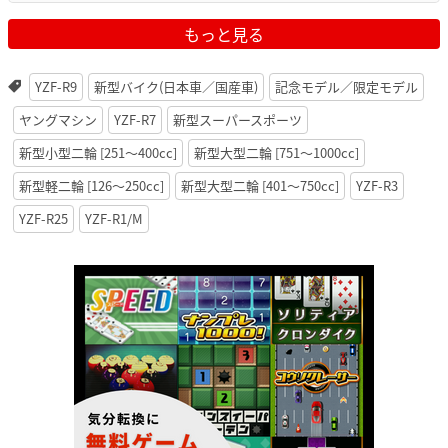
もっと見る
YZF-R9
新型バイク(日本車／国産車)
記念モデル／限定モデル
ヤングマシン
YZF-R7
新型スーパースポーツ
新型小型二輪 [251〜400cc]
新型大型二輪 [751〜1000cc]
新型軽二輪 [126〜250cc]
新型大型二輪 [401〜750cc]
YZF-R3
YZF-R25
YZF-R1/M