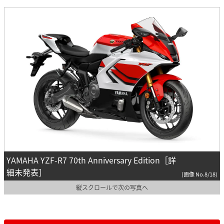
YAMAHA YZF-R7 70th Anniversary Edition［詳
細未発表］
(画像 No.8/18)
縦スクロールで次の写真へ