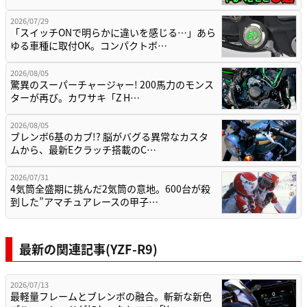
2026/07/29
「スイッチONで明らかに違いを感じる…」あら
ゆる車種に取付OK。コンパクトボ…
2026/08/05
驚異のスーパーチャージャー! 200馬力のモンス
ターが再び。カワサキ「Z H…
2026/08/05
ブレンボ6基のカブ!? 脳がバグる異常なカスタ
ムから、最新Eクラッチ搭載のC…
2026/07/31
4気筒全盛期に挑んだ2気筒の意地。600台が殺
到した”アマチュアレースの甲子…
最新の関連記事(YZF-R9)
2026/07/13
最軽量フレームとブレンボの融合。斬新な新色