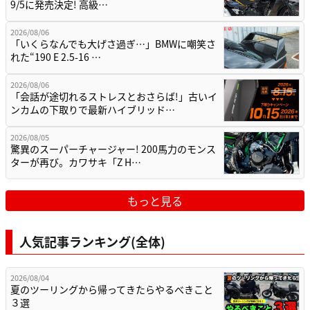
9/5に発売決定! 高級…
2026/08/06
「いくらなんでも大げさ過ぎ…」BMWに嘲笑さ
れた“190 E 2.5-16 …
2026/08/06
「会話が途切れるストレスとおさらば!」古いイ
ンカムの下取りで最新ハイブリッド…
2026/08/05
驚異のスーパーチャージャー! 200馬力のモンス
ターが再び。カワサキ「Z H…
もっと見る
人気記事ランキング(全体)
2026/08/04
夏のツーリングから帰ってきたらやるべきこと
３選