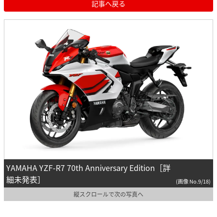
記事へ戻る
YAMAHA YZF-R7 70th Anniversary Edition［詳
細未発表］
(画像 No.9/18)
縦スクロールで次の写真へ