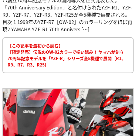
「70th Anniversary Edition」と名付けられたYZF-R1、YZF-
R9、YZF-R7、YZF-R3、YZF-R25が全5機種で展開される。
目次 1 1999年のYZF-R7［OW-02］のカラーリングをほぼ再
現2 YAMAHA YZF-R1 70th Annivers […]
【この記事を最初から読む】
【限定発売】伝説のOW-02カラーで揃い踏み！ ヤマハが創立
70周年記念モデルを「YZF-R」シリーズ全5機種で展開［R1、
R9、R7、R3、R25］