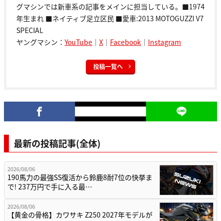
グマシンでは新車系の記事をメインに担当している。■1974
年生まれ ■ネイティブ足立区民 ■愛車:2013 MOTOGUZZI V7
SPECIAL
ヤングマシン：
YouTube
｜
X
｜
Facebook
｜
Instagram
投稿一覧へ
最新の投稿記事(全体)
2026/08/06
190馬力の最強SS復活から鈴鹿8耐7位の快挙ま
で! 237万円で手に入る最…
2026/08/06
【黄金の骨格】カワサキ Z250 2027年モデルが