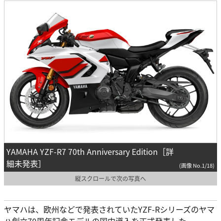
YAMAHA YZF-R7 70th Anniversary Edition［詳
細未発表］
(画像 No.1/18)
縦スクロールで次の写真へ
ヤマハは、欧州などで発表されていたYZF-Rシリーズのヤマ
ハ創立70周年記念モデルの国内導入を正式発表した。