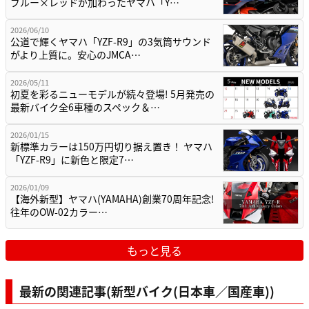
ブルー×レッドが加わったヤマハ「Y…
2026/06/10
公道で輝くヤマハ「YZF-R9」の3気筒サウンド
がより上質に。安心のJMCA…
2026/05/11
初夏を彩るニューモデルが続々登場! 5月発売の
最新バイク全6車種のスペック＆…
2026/01/15
新標準カラーは150万円切り据え置き！ ヤマハ
「YZF-R9」に新色と限定7…
2026/01/09
【海外新型】ヤマハ(YAMAHA)創業70周年記念!
往年のOW-02カラー…
もっと見る
最新の関連記事(新型バイク(日本車／国産車))