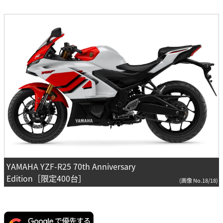
YAMAHA YZF-R25 70th Anniversary
Edition［限定400台］
(画像 No.18/18)