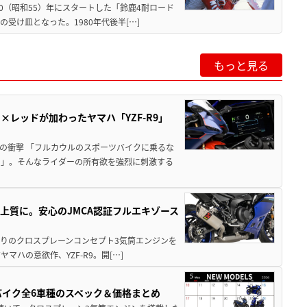
80（昭和55）年にスタートした「鈴鹿4耐ロード
受け皿となった。1980年代後半[…]
もっと見る
レッドが加わったヤマハ「YZF-R9」
の衝撃 「フルカウルのスポーツバイクに乗るな
い」。そんなライダーの所有欲を強烈に刺激する
り上質に。安心のJMCA認証フルエキゾース
09譲りのクロスプレーンコンセプト3気筒エンジンを
ハの意欲作、YZF-R9。開[…]
バイク全6車種のスペック＆価格まとめ