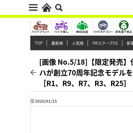
TOP
最新順
人気順
YMスクープCG
新車
[画像 No.5/18]【限定発
ハが創立70周年記念モデルを
［R1、R9、R7、R3、R25］
2026/01/15