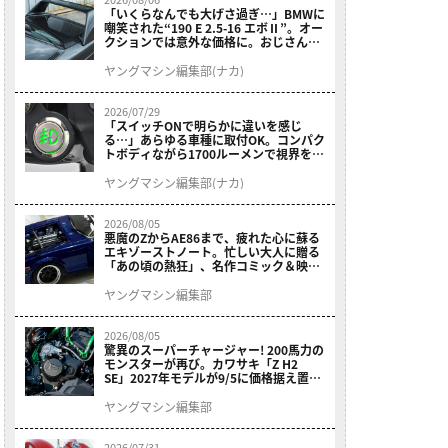
「いくらなんでも大げさ過ぎ…」BMWに
嘲笑された“190 E 2.5-16 エボⅡ”。オー
クションでは意外な価格に。おじさん達
が少年だった頃の憧れのクルマを深堀り
ヤングマシン編集部(ナカ)
2026/07/29
「スイッチONで明らかに違いを感じ
る…」あらゆる車種に取付OK。コンパク
トボディながら1700ルーメンで視界を確
保する［デイトナ・LEDフォグランプユ
ニット プレシャスレイ スモール］
ヤングマシン編集部(ナカ)
2026/08/05
悪魔のZからAE86まで、疲れた心に蘇る
エキゾーストノート。忙しい大人に贈る
「あの頃の熱狂」、名作コミック＆映画
の愛機たちが東京駅地下に期間限定で集
結！
ヤングマシン編集部
2026/08/05
驚異のスーパーチャージャー! 200馬力の
モンスターが再び。カワサキ「Z H2
SE」2027年モデルが9/5に価格据え置き
で発売
ヤングマシン編集部
2026/07/31