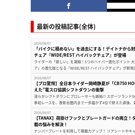
最新の投稿記事(全体)
2026/08/07
「バイクに積めない」を過去にする！デイトナから
チェア『WIDE/REST ハイバックチェア』が登場
ライダーの「欲しい」を凝縮！5つのハイパー進化ポイント 大ヒ
ア」の進化版となる『WIDE/REST ハイバックチェア』が新
2026/08/07
【プロ驚愕】全日本ライダー岡崎静夏が「CB750 HORNE
えた”電スロ協調シフトダウンの衝撃
滑らかシフトダウンにプロレーサーも嫉妬!? スポーツランド
季初レースを、表彰台圏内まで一歩届かず4位で終えた直後、最新モデ
2026/08/07
【TANAX】荷掛けフックとプレートガードの両立
載の悩みを解決！
ナンバープレートを利用して積載力アップ！ リアシートやキ