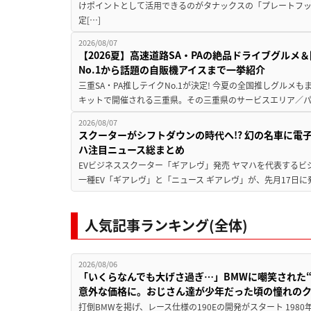
けポイントとして活用できるのがタナックスの「プレートフ
定[…]
2026/08/07
【2026夏】高速道路SA・PAの絶品ドライブグル
No.1から話題の自販機アイスまで一挙紹介
三重SA・PA推しテイクNo.1が決定! 今夏の全国推しグルメ
キットで開催される三重県。その三重県のサービスエリア／パ
2026/08/07
スクーターがシフトダウンの時代へ!? 幻の名車に電
ハ注目ニュース総まとめ
EVビジネススクーター「ギアレヴ」発売 ヤマハを代表するビ
一種EV「ギアレヴ」と「ニュース ギアレヴ」が、先月17日に
人気記事ランキング(全体)
2026/08/06
「いくらなんでも大げさ過ぎ…」BMWに嘲笑された“190
意外な価格に。おじさん達が少年だった頃の憧れの
打倒BMWを掲げ、レース仕様の190Eの開発がスタート 19