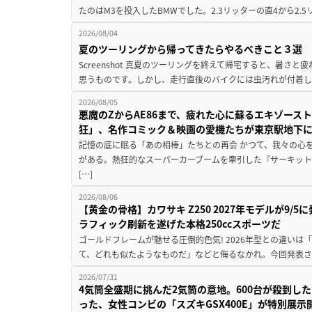
たのはM3を投入したBMWでした。2.3リッターの直4から2.
2026/08/04
夏のツーリングから帰ってきたらやるべきこと３選
Screenshot 真夏のツーリングを終えて帰宅すると、暑さ
思うものです。しかし、走行直後のバイクには虫汚れが付着し
2026/08/05
悪魔のZからAE86まで、疲れた心に蘇るエキゾース
狂」、名作コミック＆映画の愛機たちが東京駅地下
記憶の底に眠る「あの相棒」たちとの再会 かつて、我々の心
がある。熱狂的なスーパーカーブームを牽引した『サーキット
[…]
2026/08/06
【黄金の骨格】カワサキ Z250 2027年モデルが9/
ラフィック刷新を遂げた本格250ccスポーツだ
ゴールドフレームが魅せる圧倒的色気! 2026年型との違いは「
て、どれも似たようなものだ」などと侮るなかれ。今回発表されたカ
2026/07/31
4気筒全盛期に挑んだ2気筒の意地。600台が殺到し
った、女性コンビの「スズキGSX400E」が特別展示