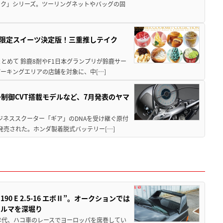
ック」シリーズ。ツーリングネットやバッグの固
メ＆限定スイーツ決定版！三重推しテイク
もまとめて 鈴鹿8耐やF1日本グランプリが鈴鹿サー
ーキングエリアの店舗を対象に、中[…]
子制御CVT搭載モデルなど、7月発表のヤマ
ジネススクーター「ギア」のDNAを受け継ぐ原付
発売された。ホンダ製着脱式バッテリー[…]
 E 2.5-16 エボⅡ”。オークションでは
クルマを深堀り
80年代、ハコ車のレースでヨーロッパを席巻してい