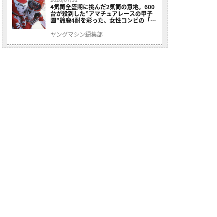
4気筒全盛期に挑んだ2気筒の意地。600
台が殺到した”アマチュアレースの甲子
園”鈴鹿4耐を彩った、女性コンビの「ス
ズキGSX400E」が特別展示開始
ヤングマシン編集部