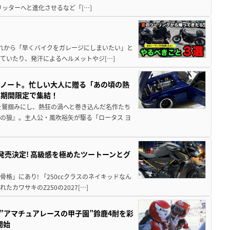
5リッターへと進化させるなど「[…]
と疲れから「早くバイクをガレージにしまいたい」と
ていたり、発汗によるヘルメットやジ[…]
トノート。忙しい大人に贈る「あの頃の熱
に期間限定で集結！
を鷲掴みにし、熱狂の渦へと巻き込んだ名作たち
の狼』。主人公・風吹裕矢が駆る「ロータス ヨ
5に発売決定! 高級感を極めたツートーンとグ
骨格」にあり! 「250ccクラスのネイキッドなん
ワサキのZ250の2027[…]
た”アマチュアレースの甲子園”鈴鹿4耐を彩
開始