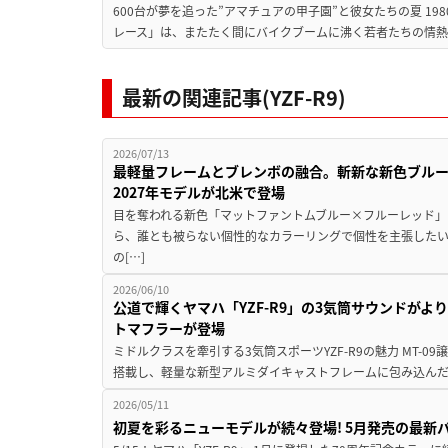
600台が夢を追った”アマチュアの甲子園”と彼女たちの夏 19
レース」は、またたく間にバイクブームに沸く若者たちの情熱の
最新の関連記事(YZF-R9)
2026/07/13
最軽量フレームとブレンボの融合。斬新な新色ブルー×
2027年モデルが北米で登場
目を奪われる新色「マットファントムブルー×フルーレッド」
ら、誰とも被らない個性的なカラーリングで個性を主張した
の[…]
2026/06/10
公道で輝くヤマハ「YZF-R9」の3気筒サウンドがよ
トマフラーが登場
ミドルクラスを牽引する3気筒スポーツYZF-R9の魅力 MT-
搭載し、軽量な新型アルミダイキャストフレームに包み込んだヤマ
2026/05/11
初夏を彩るニューモデルが続々登場! 5月発売の最新