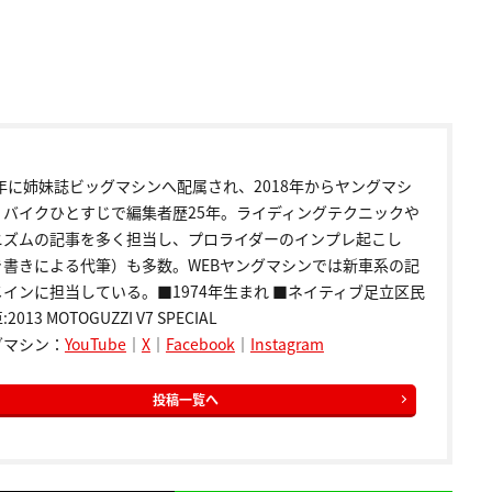
9年に姉妹誌ビッグマシンへ配属され、2018年からヤングマシ
。バイクひとすじで編集者歴25年。ライディングテクニックや
ニズムの記事を多く担当し、プロライダーのインプレ起こし
き書きによる代筆）も多数。WEBヤングマシンでは新車系の記
インに担当している。■1974年生まれ ■ネイティブ足立区民
2013 MOTOGUZZI V7 SPECIAL
グマシン：
YouTube
｜
X
｜
Facebook
｜
Instagram
投稿一覧へ