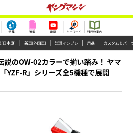
[日本車]
新車[外国車]
試乗インプレ
用品
カスタム＆パー
売】伝説のOW-02カラーで揃い踏み！ ヤマ
「YZF-R」シリーズ全5機種で展開