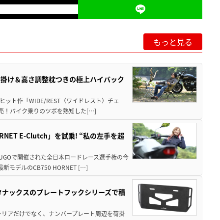
もっと見る
肘掛け＆高さ調整枕つきの極上ハイバック
ット作「WIDE/REST（ワイドレスト）チェ
発売！バイク乗りのツボを熟知した[…]
T E-Clutch」を試乗! “私の左手を超
SUGOで開催された全日本ロードレース選手権の今
ルのCB750 HORNET […]
！タナックスのプレートフックシリーズで積
ャリアだけでなく、ナンバープレート周辺を荷掛