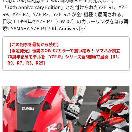
「70th Anniversary Edition」と名付けられたYZF-R1、YZF-
R9、YZF-R7、YZF-R3、YZF-R25が全5機種で展開される。
目次 1 1999年のYZF-R7［OW-02］のカラーリングをほぼ再
現2 YAMAHA YZF-R1 70th Annivers […]
【この記事を最初から読む】
【限定発売】伝説のOW-02カラーで揃い踏み！ ヤマハが創立
70周年記念モデルを「YZF-R」シリーズ全5機種で展開［R1、
R9、R7、R3、R25］