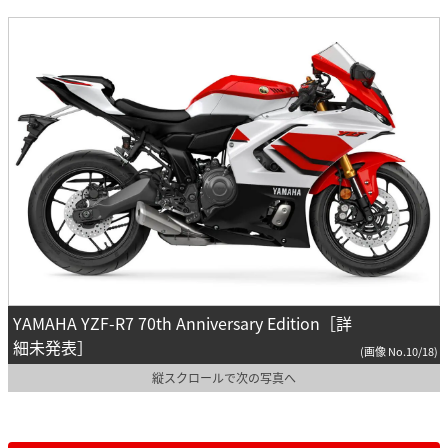
YAMAHA YZF-R7 70th Anniversary Edition［詳
細未発表］
(画像 No.10/18)
縦スクロールで次の写真へ