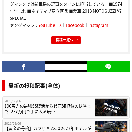
グマシンでは新車系の記事をメインに担当している。■1974
年生まれ ■ネイティブ足立区民 ■愛車:2013 MOTOGUZZI V7
SPECIAL
ヤングマシン：
YouTube
｜
X
｜
Facebook
｜
Instagram
投稿一覧へ
最新の投稿記事(全体)
2026/08/06
190馬力の最強SS復活から鈴鹿8耐7位の快挙ま
で! 237万円で手に入る最…
2026/08/06
【黄金の骨格】カワサキ Z250 2027年モデルが