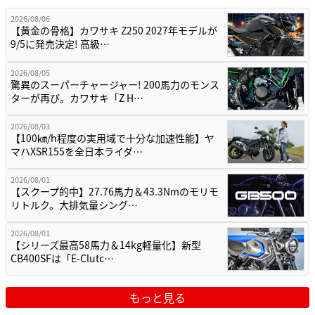
2026/08/06
【黄金の骨格】カワサキ Z250 2027年モデルが
9/5に発売決定! 高級…
2026/08/05
驚異のスーパーチャージャー! 200馬力のモンス
ターが再び。カワサキ「Z H…
2026/08/03
【100㎞/h程度の実用域で十分な加速性能】ヤ
マハXSR155を全日本ライダ…
2026/08/01
【スクープ的中】27.76馬力＆43.3Nmのモリモ
リトルク。大排気量シング…
2026/08/01
【シリーズ最高58馬力＆14kg軽量化】新型
CB400SFは「E-Clutc…
もっと見る