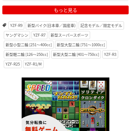
もっと見る
YZF-R9
新型バイク(日本車／国産車)
記念モデル／限定モデル
ヤングマシン
YZF-R7
新型スーパースポーツ
新型小型二輪 [251〜400cc]
新型大型二輪 [751〜1000cc]
新型軽二輪 [126〜250cc]
新型大型二輪 [401〜750cc]
YZF-R3
YZF-R25
YZF-R1/M