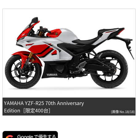
YAMAHA YZF-R25 70th Anniversary
Edition［限定400台］
(画像 No.18/18)