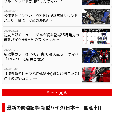
ブルー×レッドが加わったヤマハ「Y…
2026/06/10
公道で輝くヤマハ「YZF-R9」の3気筒サウンド
がより上質に。安心のJMCA…
2026/05/11
初夏を彩るニューモデルが続々登場! 5月発売の
最新バイク全6車種のスペック＆…
2026/01/15
新標準カラーは150万円切り据え置き！ ヤマハ
「YZF-R9」に新色と限定7…
2026/01/09
【海外新型】ヤマハ(YAMAHA)創業70周年記念!
往年のOW-02カラー…
もっと見る
最新の関連記事(新型バイク(日本車／国産車))