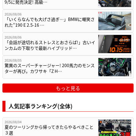
9/5に発売決定! 高級…
2026/08/06
「いくらなんでも大げさ過ぎ…」BMWに嘲笑さ
れた“190 E 2.5-16 …
2026/08/06
「会話が途切れるストレスとおさらば!」古いイ
ンカムの下取りで最新ハイブリッド…
2026/08/05
驚異のスーパーチャージャー! 200馬力のモンス
ターが再び。カワサキ「Z H…
もっと見る
人気記事ランキング(全体)
2026/08/04
夏のツーリングから帰ってきたらやるべきこと
３選