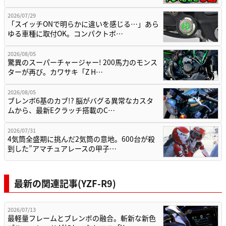
2026/07/29
「スイッチONで明らかに違いを感じる…」あら
ゆる車種に取付OK。コンパクトボ…
2026/08/05
驚異のスーパーチャージャー! 200馬力のモンス
ターが再び。カワサキ「Z H…
2026/08/05
ブレンボ6基のカブ!? 脳がバグる異常なカスタ
ムから、最新Eクラッチ搭載のC…
2026/07/31
4気筒全盛期に挑んだ2気筒の意地。600台が殺
到した”アマチュアレースの甲子…
最新の関連記事(YZF-R9)
2026/07/13
最軽量フレームとブレンボの融合。斬新な新色