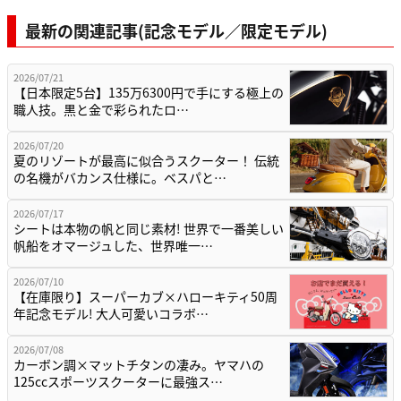
最新の関連記事(記念モデル／限定モデル)
2026/07/21
【日本限定5台】135万6300円で手にする極上の
職人技。黒と金で彩られたロ…
2026/07/20
夏のリゾートが最高に似合うスクーター！ 伝統
の名機がバカンス仕様に。ベスパと…
2026/07/17
シートは本物の帆と同じ素材! 世界で一番美しい
帆船をオマージュした、世界唯一…
2026/07/10
【在庫限り】スーパーカブ×ハローキティ50周
年記念モデル! 大人可愛いコラボ…
2026/07/08
カーボン調×マットチタンの凄み。ヤマハの
125ccスポーツスクーターに最強ス…