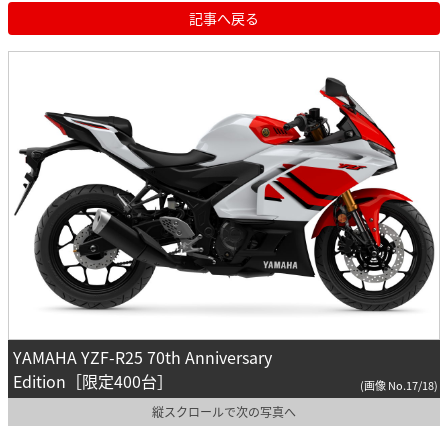
記事へ戻る
YAMAHA YZF-R25 70th Anniversary
Edition［限定400台］
(画像 No.17/18)
縦スクロールで次の写真へ