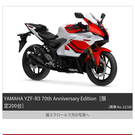
YAMAHA YZF-R3 70th Anniversary Edition［限
定200台］
(画像 No.12/18)
縦スクロールで次の写真へ