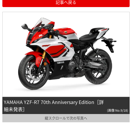
記事へ戻る
YAMAHA YZF-R7 70th Anniversary Edition［詳
細未発表］
(画像 No.9/18)
縦スクロールで次の写真へ