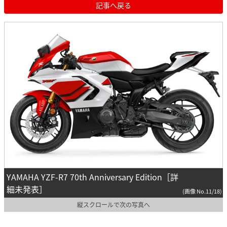
記事へ戻る
YAMAHA YZF-R7 70th Anniversary Edition［詳
細未発表］
(画像 No.11/18)
縦スクロールで次の写真へ