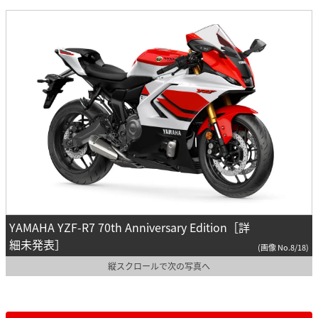
YAMAHA YZF-R7 70th Anniversary Edition［詳
細未発表］
(画像 No.8/18)
縦スクロールで次の写真へ