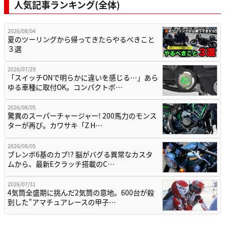
人気記事ランキング(全体)
2026/08/04
夏のツーリングから帰ってきたらやるべきこと
３選
2026/07/29
「スイッチONで明らかに違いを感じる…」あら
ゆる車種に取付OK。コンパクトボ…
2026/08/05
驚異のスーパーチャージャー! 200馬力のモンス
ターが再び。カワサキ「Z H…
2026/08/05
ブレンボ6基のカブ!? 脳がバグる異常なカスタ
ムから、最新Eクラッチ搭載のC…
2026/07/31
4気筒全盛期に挑んだ2気筒の意地。600台が殺
到した”アマチュアレースの甲子…