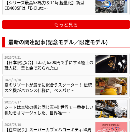
【シリーズ最高58馬力＆14kg軽量化】新型
CB400SFは「E-Clutc…
もっと見る
最新の関連記事(記念モデル／限定モデル)
2026/07/21
【日本限定5台】135万6300円で手にする極上の
職人技。黒と金で彩られたロ…
2026/07/20
夏のリゾートが最高に似合うスクーター！ 伝統
の名機がバカンス仕様に。ベスパと…
2026/07/17
シートは本物の帆と同じ素材! 世界で一番美しい
帆船をオマージュした、世界唯一…
2026/07/10
【在庫限り】スーパーカブ×ハローキティ50周