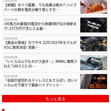
2026/08/07
【実験】タイパ最悪、でも効果は絶大!? バイク
パーツの錆を電気分解で落とす方…
2026/08/06
190馬力の最強SS復活から鈴鹿8耐7位の快挙ま
で! 237万円で手に入る最…
2026/08/06
【黄金の骨格】カワサキ Z250 2027年モデルが
9/5に発売決定! 高級…
2026/08/06
「いくらなんでも大げさ過ぎ…」BMWに嘲笑さ
れた“190 E 2.5-16 …
2026/08/06
「会話が途切れるストレスとおさらば!」古いイ
ンカムの下取りで最新ハイブリッド…
もっと見る