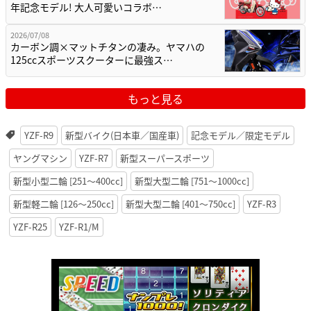
年記念モデル! 大人可愛いコラボ…
2026/07/08
カーボン調×マットチタンの凄み。ヤマハの
125ccスポーツスクーターに最強ス…
もっと見る
YZF-R9
新型バイク(日本車／国産車)
記念モデル／限定モデル
ヤングマシン
YZF-R7
新型スーパースポーツ
新型小型二輪 [251〜400cc]
新型大型二輪 [751〜1000cc]
新型軽二輪 [126〜250cc]
新型大型二輪 [401〜750cc]
YZF-R3
YZF-R25
YZF-R1/M