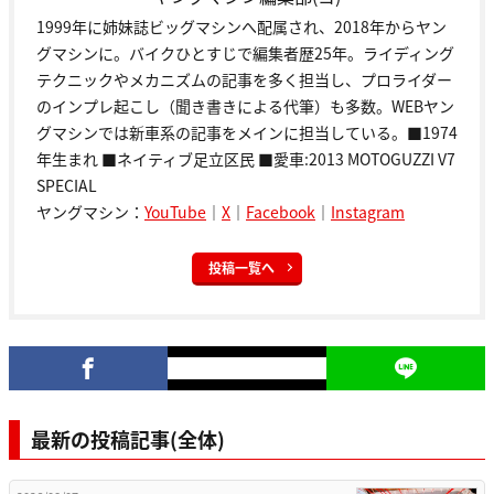
1999年に姉妹誌ビッグマシンへ配属され、2018年からヤン
グマシンに。バイクひとすじで編集者歴25年。ライディング
テクニックやメカニズムの記事を多く担当し、プロライダー
のインプレ起こし（聞き書きによる代筆）も多数。WEBヤン
グマシンでは新車系の記事をメインに担当している。■1974
年生まれ ■ネイティブ足立区民 ■愛車:2013 MOTOGUZZI V7
SPECIAL
ヤングマシン：
YouTube
｜
X
｜
Facebook
｜
Instagram
投稿一覧へ
最新の投稿記事(全体)