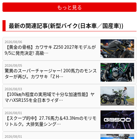
もっと見る
最新の関連記事(新型バイク(日本車／国産車))
2026/08/06
【黄金の骨格】カワサキ Z250 2027年モデルが
9/5に発売決定! 高級…
2026/08/05
驚異のスーパーチャージャー! 200馬力のモンス
ターが再び。カワサキ「Z H…
2026/08/03
【100㎞/h程度の実用域で十分な加速性能】ヤ
マハXSR155を全日本ライダ…
2026/08/01
【スクープ的中】27.76馬力＆43.3Nmのモリモ
リトルク。大排気量シング…
2026/08/01