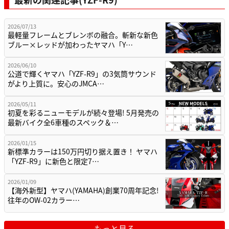
2026/07/13
最軽量フレームとブレンボの融合。斬新な新色
ブルー×レッドが加わったヤマハ「Y…
2026/06/10
公道で輝くヤマハ「YZF-R9」の3気筒サウンド
がより上質に。安心のJMCA…
2026/05/11
初夏を彩るニューモデルが続々登場! 5月発売の
最新バイク全6車種のスペック＆…
2026/01/15
新標準カラーは150万円切り据え置き！ ヤマハ
「YZF-R9」に新色と限定7…
2026/01/09
【海外新型】ヤマハ(YAMAHA)創業70周年記念!
往年のOW-02カラー…
もっと見る