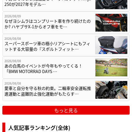
250が2027年モデル…
2026/08/09
なぜヨシムラはコンプリート車を作り続けたの
か? ハヤブサX-1からオフ車をモ…
2026/08/08
スーパースポーツ車の極小リアシートにもフィ
ットする大容量の『スポルトフィット…
2026/08/08
あの白馬のイベントが今年もやってくる！
「BMW MOTORRAD DAYS …
2026/08/08
愛車と自分を守る秋の約束。二輪車安全運転推
進運動と盗難防止強化運動がもたらす…
もっと見る
人気記事ランキング(全体)