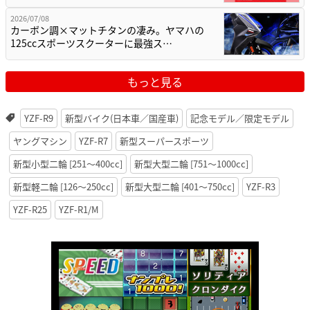
2026/07/08
カーボン調×マットチタンの凄み。ヤマハの
125ccスポーツスクーターに最強ス…
もっと見る
YZF-R9
新型バイク(日本車／国産車)
記念モデル／限定モデル
ヤングマシン
YZF-R7
新型スーパースポーツ
新型小型二輪 [251〜400cc]
新型大型二輪 [751〜1000cc]
新型軽二輪 [126〜250cc]
新型大型二輪 [401〜750cc]
YZF-R3
YZF-R25
YZF-R1/M