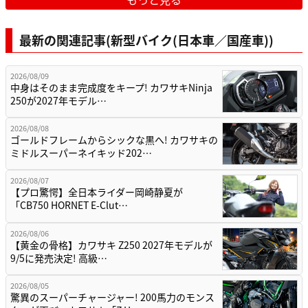
最新の関連記事(新型バイク(日本車／国産車))
2026/08/09
中身はそのまま完成度をキープ! カワサキNinja
250が2027年モデル…
2026/08/08
ゴールドフレームからシックな黒へ! カワサキの
ミドルスーパーネイキッド202…
2026/08/07
【プロ驚愕】全日本ライダー岡崎静夏が
「CB750 HORNET E-Clut…
2026/08/06
【黄金の骨格】カワサキ Z250 2027年モデルが
9/5に発売決定! 高級…
2026/08/05
驚異のスーパーチャージャー! 200馬力のモンス