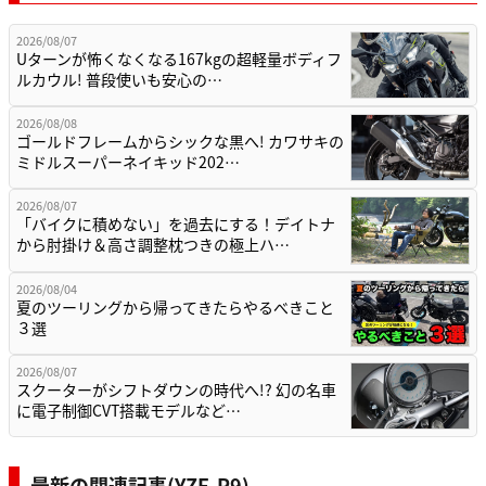
2026/08/07
Uターンが怖くなくなる167kgの超軽量ボディフ
ルカウル! 普段使いも安心の…
2026/08/08
ゴールドフレームからシックな黒へ! カワサキの
ミドルスーパーネイキッド202…
2026/08/07
「バイクに積めない」を過去にする！デイトナ
から肘掛け＆高さ調整枕つきの極上ハ…
2026/08/04
夏のツーリングから帰ってきたらやるべきこと
３選
2026/08/07
スクーターがシフトダウンの時代へ!? 幻の名車
に電子制御CVT搭載モデルなど…
最新の関連記事(YZF-R9)