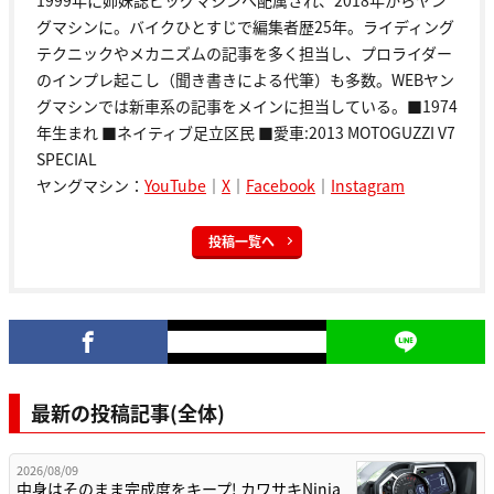
1999年に姉妹誌ビッグマシンへ配属され、2018年からヤン
グマシンに。バイクひとすじで編集者歴25年。ライディング
テクニックやメカニズムの記事を多く担当し、プロライダー
のインプレ起こし（聞き書きによる代筆）も多数。WEBヤン
グマシンでは新車系の記事をメインに担当している。■1974
年生まれ ■ネイティブ足立区民 ■愛車:2013 MOTOGUZZI V7
SPECIAL
ヤングマシン：
YouTube
｜
X
｜
Facebook
｜
Instagram
投稿一覧へ
最新の投稿記事(全体)
2026/08/09
中身はそのまま完成度をキープ! カワサキNinja