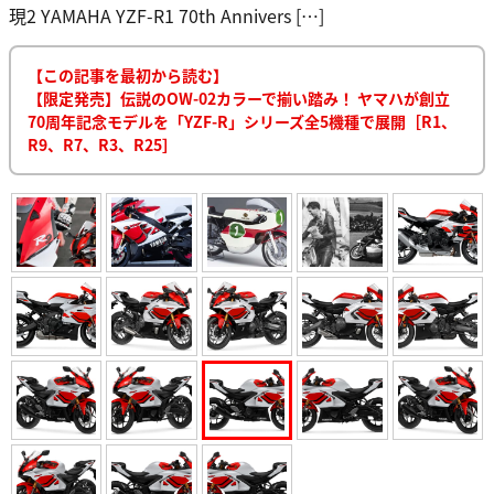
現2 YAMAHA YZF-R1 70th Annivers […]
【この記事を最初から読む】
【限定発売】伝説のOW-02カラーで揃い踏み！ ヤマハが創立
70周年記念モデルを「YZF-R」シリーズ全5機種で展開［R1、
R9、R7、R3、R25］