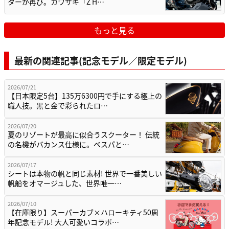
ターが再び。カワサキ「Z H…
もっと見る
最新の関連記事(記念モデル／限定モデル)
2026/07/21
【日本限定5台】135万6300円で手にする極上の
職人技。黒と金で彩られたロ…
2026/07/20
夏のリゾートが最高に似合うスクーター！ 伝統
の名機がバカンス仕様に。ベスパと…
2026/07/17
シートは本物の帆と同じ素材! 世界で一番美しい
帆船をオマージュした、世界唯一…
2026/07/10
【在庫限り】スーパーカブ×ハローキティ50周
年記念モデル! 大人可愛いコラボ…