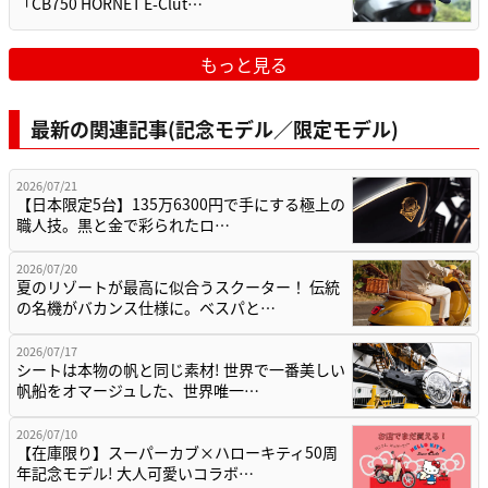
「CB750 HORNET E-Clut…
もっと見る
最新の関連記事(記念モデル／限定モデル)
2026/07/21
【日本限定5台】135万6300円で手にする極上の
職人技。黒と金で彩られたロ…
2026/07/20
夏のリゾートが最高に似合うスクーター！ 伝統
の名機がバカンス仕様に。ベスパと…
2026/07/17
シートは本物の帆と同じ素材! 世界で一番美しい
帆船をオマージュした、世界唯一…
2026/07/10
【在庫限り】スーパーカブ×ハローキティ50周
年記念モデル! 大人可愛いコラボ…