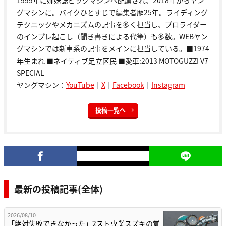
1999年に姉妹誌ビッグマシンへ配属され、2018年からヤン
グマシンに。バイクひとすじで編集者歴25年。ライディング
テクニックやメカニズムの記事を多く担当し、プロライダー
のインプレ起こし（聞き書きによる代筆）も多数。WEBヤン
グマシンでは新車系の記事をメインに担当している。■1974
年生まれ ■ネイティブ足立区民 ■愛車:2013 MOTOGUZZI V7
SPECIAL
ヤングマシン：
YouTube
｜
X
｜
Facebook
｜
Instagram
投稿一覧へ
最新の投稿記事(全体)
2026/08/10
「絶対失敗できなかった」2スト専業スズキの覚