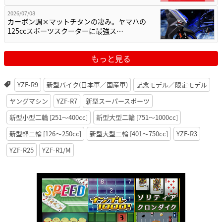
2026/07/08
カーボン調×マットチタンの凄み。ヤマハの
125ccスポーツスクーターに最強ス…
もっと見る
YZF-R9
新型バイク(日本車／国産車)
記念モデル／限定モデル
ヤングマシン
YZF-R7
新型スーパースポーツ
新型小型二輪 [251〜400cc]
新型大型二輪 [751〜1000cc]
新型軽二輪 [126〜250cc]
新型大型二輪 [401〜750cc]
YZF-R3
YZF-R25
YZF-R1/M