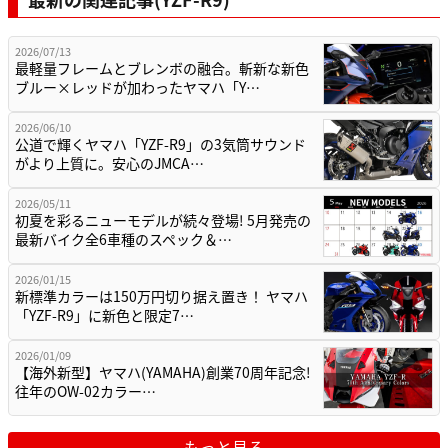
2026/07/13
最軽量フレームとブレンボの融合。斬新な新色
ブルー×レッドが加わったヤマハ「Y…
2026/06/10
公道で輝くヤマハ「YZF-R9」の3気筒サウンド
がより上質に。安心のJMCA…
2026/05/11
初夏を彩るニューモデルが続々登場! 5月発売の
最新バイク全6車種のスペック＆…
2026/01/15
新標準カラーは150万円切り据え置き！ ヤマハ
「YZF-R9」に新色と限定7…
2026/01/09
【海外新型】ヤマハ(YAMAHA)創業70周年記念!
往年のOW-02カラー…
もっと見る