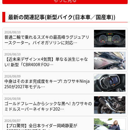
最新の関連記事(新型バイク(日本車／国産車))
2026/08/10
普通二輪で乗れるスズキの最高峰ラグジュアリ
ースクーター。バイオガソリンに対応…
2026/08/10
【近未来デザイン×4気筒】単なる派生じゃな
い! 新型「CBR400R FOU…
2026/08/09
中身はそのまま完成度をキープ! カワサキNinja
250が2027年モデル…
2026/08/08
ゴールドフレームからシックな黒へ! カワサキの
ミドルスーパーネイキッド202…
2026/08/07
【プロ驚愕】全日本ライダー岡崎静夏が