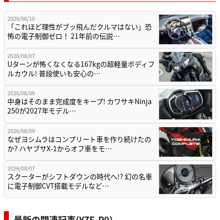
2026/08/10
「これほど理性がブッ飛んだクルマはない」恐
怖の電子制御ゼロ！ 21年前の伝説…
2026/08/07
Uターンが怖くなくなる167kgの超軽量ボディフ
ルカウル! 普段使いも安心の…
2026/08/09
中身はそのまま完成度をキープ! カワサキNinja
250が2027年モデル…
2026/08/09
なぜヨシムラはコンプリート車を作り続けたの
か? ハヤブサX-1からオフ車をモ…
2026/08/07
スクーターがシフトダウンの時代へ!? 幻の名車
に電子制御CVT搭載モデルなど…
最新の関連記事(YZF-R9)