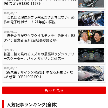
悟! スズキGT380【1971…
2026/08/10
「これほど理性がブッ飛んだクルマはない」恐
怖の電子制御ゼロ！ 21年前の伝説…
2026/08/10
「自分たちがワクワクするモノを生み出す」RS
タイチ創業者＆3代目社長が語る歴…
2026/08/10
普通二輪で乗れるスズキの最高峰ラグジュアリ
ースクーター。バイオガソリンに対応…
2026/08/10
【近未来デザイン×4気筒】単なる派生じゃな
い! 新型「CBR400R FOU…
もっと見る
人気記事ランキング(全体)